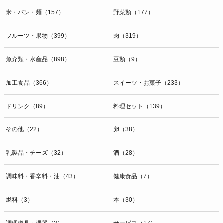
米・パン・麺（157）
野菜類（177）
フルーツ・果物（399）
肉（319）
魚介類・水産品（898）
豆類（9）
加工食品（366）
スイーツ・お菓子（233）
ドリンク（89）
料理セット（139）
その他（22）
卵（38）
乳製品・チーズ（32）
酒（28）
調味料・香辛料・油（43）
健康食品（7）
燃料（3）
本（30）
調理道具・機器（3）
サービス（17）