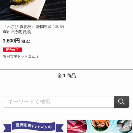
「わさび 真妻種」 静岡県産 1本 約
60g ※冷蔵 政義
3,600円
（税込）
販売終了
豊洲市場ドットコム（...
全
1
商品