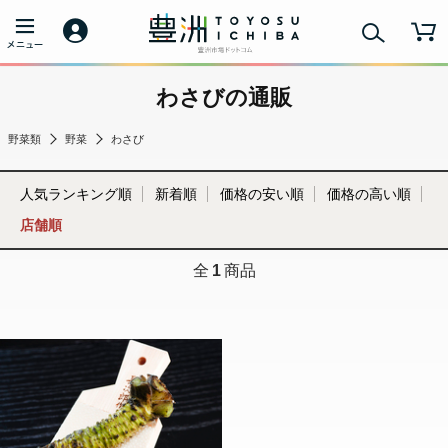
わさびの通販
野菜類
野菜
わさび
人気ランキング順
新着順
価格の安い順
価格の高い順
店舗順
全
1
商品