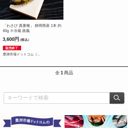
「わさび 真妻種」 静岡県産 1本 約
60g ※冷蔵 政義
3,600円
（税込）
販売終了
豊洲市場ドットコム（...
全
1
商品