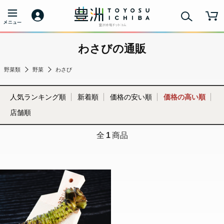
わさびの通販
野菜類
野菜
わさび
人気ランキング順
新着順
価格の安い順
価格の高い順
店舗順
全
1
商品