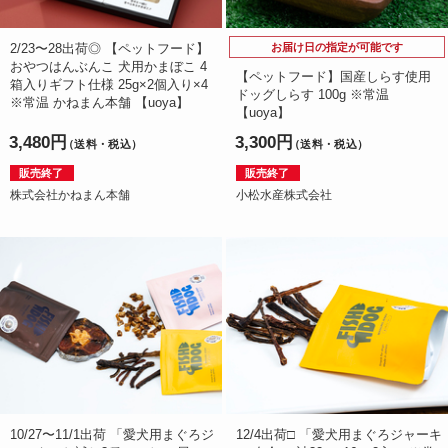
2/23〜28出荷◎ 【ペットフード】
お届け日の指定が可能です
おやつはんぶんこ 犬用かまぼこ 4
【ペットフード】国産しらす使用
箱入りギフト仕様 25g×2個入り×4
ドッグしらす 100g ※常温
※常温 かねまん本舗 【uoya】
【uoya】
3,480円
3,300円
（送料・税込）
（送料・税込）
販売終了
販売終了
株式会社かねまん本舗
小松水産株式会社
10/27〜11/1出荷 「愛犬用まぐろジ
12/4出荷□ 「愛犬用まぐろジャーキ