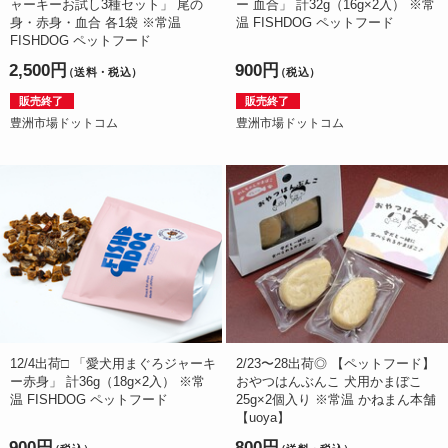
ャーキーお試し3種セット」 尾の
ー 血合」 計32g（16g×2入） ※常
身・赤身・血合 各1袋 ※常温
温 FISHDOG ペットフード
FISHDOG ペットフード
2,500円
900円
（送料・税込）
（税込）
販売終了
販売終了
豊洲市場ドットコム
豊洲市場ドットコム
12/4出荷□ 「愛犬用まぐろジャーキ
2/23〜28出荷◎ 【ペットフード】
ー赤身」 計36g（18g×2入） ※常
おやつはんぶんこ 犬用かまぼこ
温 FISHDOG ペットフード
25g×2個入り ※常温 かねまん本舗
【uoya】
900円
800円