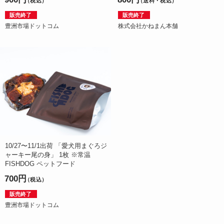
（税込）
（送料・税込）
販売終了
販売終了
豊洲市場ドットコム
株式会社かねまん本舗
10/27〜11/1出荷 「愛犬用まぐろジ
ャーキー尾の身」 1枚 ※常温
FISHDOG ペットフード
700円
（税込）
販売終了
豊洲市場ドットコム