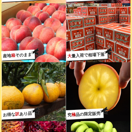
量入荷で相場下落
そのまま
箱
産地
大
品の限定販売
あり品
訳
お得な
極
究