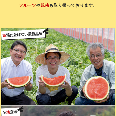
フルーツ
や
規格
も取り扱っております。
場に並ばない最新品種
市
直送
地
産