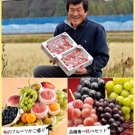
のフルーツかご盛り
べセット
比
品種食べ
旬