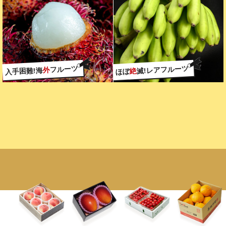
フルーツ
滅!レアフルーツ
外
入手困難!海
絶
ほぼ