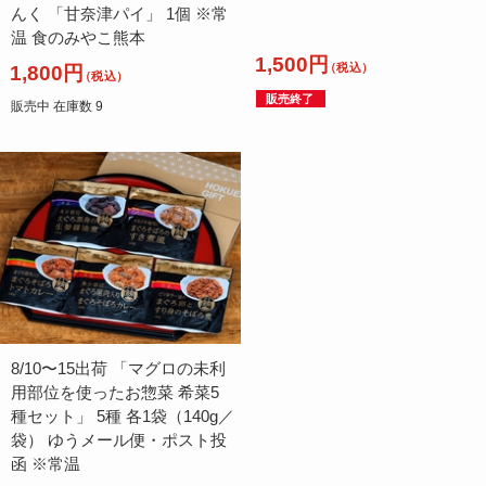
んく 「甘奈津パイ」 1個 ※常
温 食のみやこ熊本
1,500円
（税込）
1,800円
（税込）
販売終了
販売中 在庫数 9
8/10〜15出荷 「マグロの未利
用部位を使ったお惣菜 希菜5
種セット」 5種 各1袋（140g／
袋） ゆうメール便・ポスト投
函 ※常温