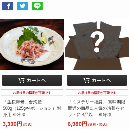
お届け日の指定が可能です
お届け日の指定が可能です
「生桜海老」台湾産
「ミステリー福袋」 賞味期限
500g（125g×4ポーション）刺
間近の商品に人気の惣菜をセ
身用 ※冷凍
ットに 4品以上 ※冷凍
3,300円
6,980円
（税込）
（送料・税込）