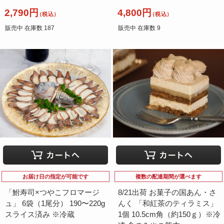
2,790円
4,800円
（税込）
（税込）
販売中 在庫数 187
販売中 在庫数 9
お届け日の指定が可能です
複数の配達期間が選べます
「鮒寿司×つやこフロマージ
8/21出荷 お菓子の国あん・さ
ュ」 6袋（1尾分） 190〜220g
んく 「和紅茶のティラミス」
スライス済み ※冷蔵
1個 10.5cm角（約150ｇ）※冷