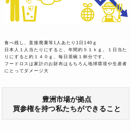
食べ残し、直接廃棄等1人あたり1日140ｇ
日本人１人当たりにすると、年間約５１ｋｇ。１日当た
りにすると約１４０ｇ、毎日茶碗１杯分です。
フードロスは家計のお財布はもちろん地球環境や生産者
にとってダメージ大
豊洲市場が拠点
買参権を持つ私たちができること