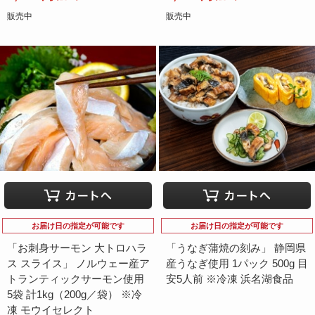
販売中
販売中
お届け日の指定が可能です
お届け日の指定が可能です
「お刺身サーモン 大トロハラ
「うなぎ蒲焼の刻み」 静岡県
ス スライス」 ノルウェー産ア
産うなぎ使用 1パック 500g 目
トランティックサーモン使用
安5人前 ※冷凍 浜名湖食品
5袋 計1kg（200g／袋） ※冷
凍 モウイセレクト