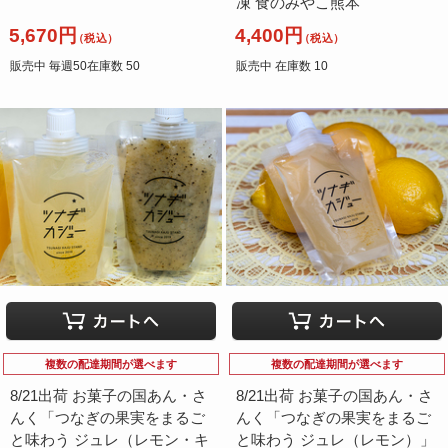
凍 食のみやこ熊本
5,670円
4,400円
（税込）
（税込）
販売中 毎週50在庫数 50
販売中 在庫数 10
複数の配達期間が選べます
複数の配達期間が選べます
8/21出荷 お菓子の国あん・さ
8/21出荷 お菓子の国あん・さ
んく「つなぎの果実をまるご
んく「つなぎの果実をまるご
と味わう ジュレ（レモン・キ
と味わう ジュレ（レモン）」