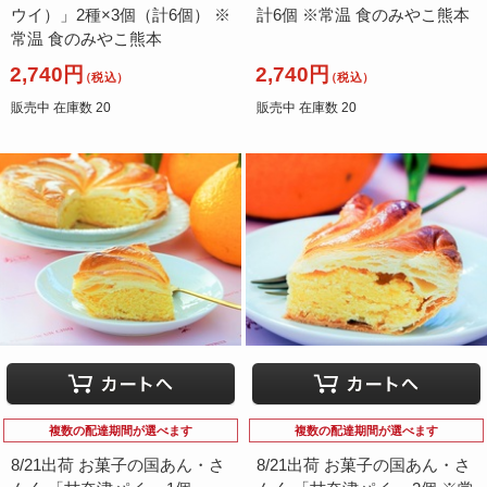
ウイ）」2種×3個（計6個） ※
計6個 ※常温 食のみやこ熊本
常温 食のみやこ熊本
2,740円
2,740円
（税込）
（税込）
販売中 在庫数 20
販売中 在庫数 20
複数の配達期間が選べます
複数の配達期間が選べます
8/21出荷 お菓子の国あん・さ
8/21出荷 お菓子の国あん・さ