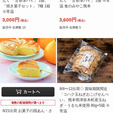
んく 「甘奈津パイ」 1個、
んく 「甘奈津パイ」 2個 ※常
「焼き菓子セット」 7種 1箱
温 食のみやこ熊本
※常温
3,000円
3,600円
（税込）
（税込）
販売中 在庫数 10
販売中 在庫数 5
8/8〜12出荷◇ 賞味期限間近
「コハク玉ねぎおこげせんべ
い」 熊本県津奈木町産玉ね
複数の配達期間が選べます
ぎ・うるち米使用 80g×5袋 ※
8/21出荷 お菓子の国あん・さ
常温