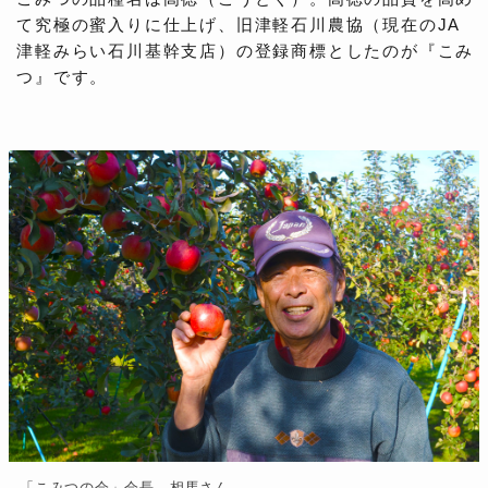
て究極の蜜入りに仕上げ、旧津軽石川農協（現在のJA
津軽みらい石川基幹支店）の登録商標としたのが『こみ
つ』です。
「こみつの会」会長 相馬さん