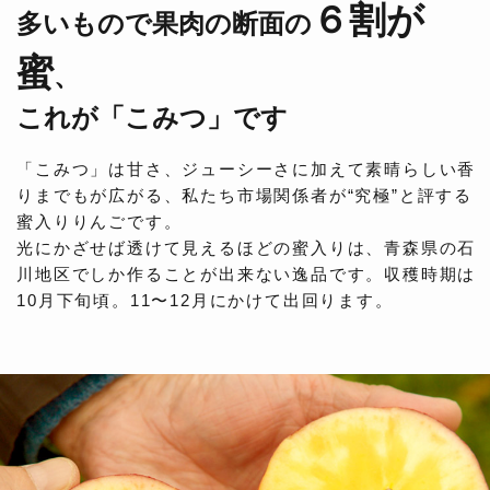
６割が
多いもので果肉の断面の
蜜
、
これが「こみつ」です
「こみつ」は甘さ、ジューシーさに加えて素晴らしい香
りまでもが広がる、私たち市場関係者が“究極”と評する
蜜入りりんごです。
光にかざせば透けて見えるほどの蜜入りは、青森県の石
川地区でしか作ることが出来ない逸品です。収穫時期は
10月下旬頃。11〜12月にかけて出回ります。