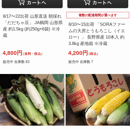
複数の配達期間が選べます
8/17〜22出荷 山形直送 朝採れ
「だだちゃ豆」 JA鶴岡 山形県
8/10〜15出荷 「SORAファー
産 約1.5kg (約250g×6袋) ※冷
ムの大房とうもろこし（イエ
蔵
ロー）」 長野県産 10本入 約
3.8kg 産地箱 ※冷蔵
4,800円
4,200円
（送料・税込）
（税込）
販売中 在庫数 83
販売中 在庫数 7