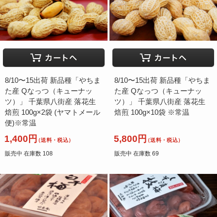
8/10〜15出荷 新品種「やちま
8/10〜15出荷 新品種「やちま
た産 Qなっつ（キューナッ
た産 Qなっつ（キューナッ
ツ）」 千葉県八街産 落花生
ツ）」 千葉県八街産 落花生
焙煎 100g×2袋 (ヤマトメール
焙煎 100g×10袋 ※常温
便)※常温
1,400円
5,800円
（送料・税込）
（送料・税込）
販売中 在庫数 108
販売中 在庫数 69