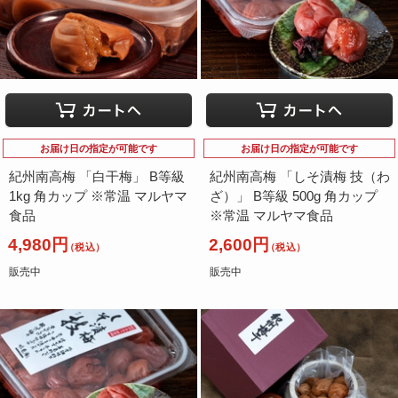
お届け日の指定が可能です
お届け日の指定が可能です
紀州南高梅 「白干梅」 B等級
紀州南高梅 「しそ漬梅 技（わ
1kg 角カップ ※常温 マルヤマ
ざ）」 B等級 500g 角カップ
食品
※常温 マルヤマ食品
4,980円
2,600円
（税込）
（税込）
販売中
販売中