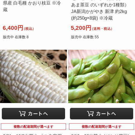
県産 白毛種 かおり枝豆 ※冷
あま茶豆 のいずれか1種類）
蔵
JA新潟かがやき 新津 約2kg
(約250g×8袋) ※冷蔵
6,400円
5,200円
（税込）
（送料・税込）
販売中 在庫数 8
販売中 在庫数 55
複数の配達期間が選べます
複数の配達期間が選べます