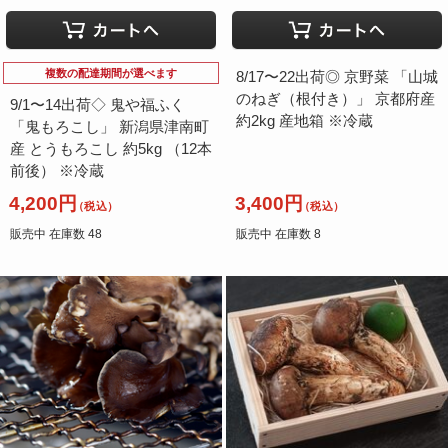
複数の配達期間が選べます
8/17〜22出荷◎ 京野菜 「山城
のねぎ（根付き）」 京都府産
9/1〜14出荷◇ 鬼や福ふく
約2kg 産地箱 ※冷蔵
「鬼もろこし」 新潟県津南町
産 とうもろこし 約5kg （12本
前後） ※冷蔵
4,200円
3,400円
（税込）
（税込）
販売中 在庫数 48
販売中 在庫数 8