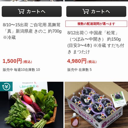
複数の配達期間が選べます
8/10〜15出荷 ご自宅用 黒舞茸
「真」新潟県産 きのこ 約700g
8/12出荷◇ 中国産「松茸」
※冷蔵
（つぼみ〜中開き） 約150g
(目安3〜4本) ※冷蔵 すだち付
き まつたけ
1,500円
4,980円
（税込）
（税込）
販売中 毎週10在庫数 10
販売中 在庫数 5