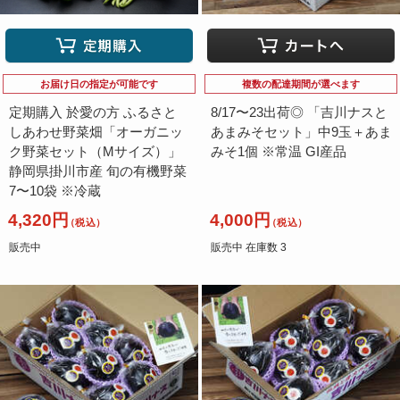
お届け日の指定が可能です
複数の配達期間が選べます
定期購入 於愛の方 ふるさと
8/17〜23出荷◎ 「吉川ナスと
しあわせ野菜畑「オーガニッ
あまみそセット」中9玉＋あま
ク野菜セット（Mサイズ）」
みそ1個 ※常温 GI産品
静岡県掛川市産 旬の有機野菜
7〜10袋 ※冷蔵
4,320円
4,000円
（税込）
（税込）
販売中
販売中 在庫数 3