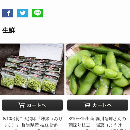
生鮮
8/10出荷□ 天狗印「味緑（みり
8/10〜15出荷 堀川竜暉さんの
ょく）」 群馬県産 枝豆 計約
朝採り枝豆 「陽恵（ようけ