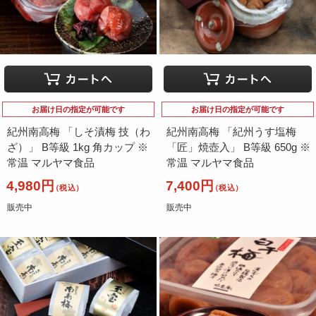
お届け日の指定が可能です
お届け日の指定が可能です
紀州南高梅 「しそ漬梅 技（わ
紀州南高梅 「紀州うす塩梅
ざ）」 B等級 1kg 角カップ ※
「匠」焼壺入」 B等級 650g ※
常温 マルヤマ食品
常温 マルヤマ食品
4,980円
7,400円
（税込）
（税込）
販売中
販売中