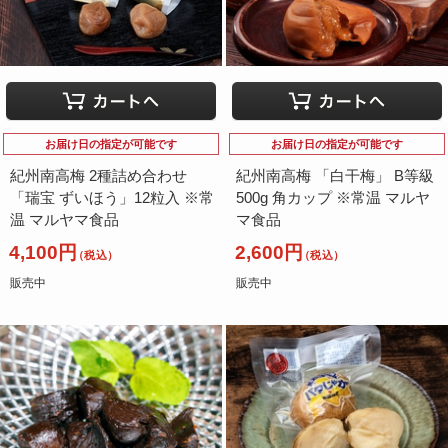
お届け日の指定が可能です
お届け日の指定が可能です
紀州南高梅 2種詰め合わせ
紀州南高梅 「白干梅」 B等級
「瑞宝 ずいほう」12粒入 ※常
500g 角カップ ※常温 マルヤ
温 マルヤマ食品
マ食品
4,100円
2,600円
（税込）
（税込）
販売中
販売中