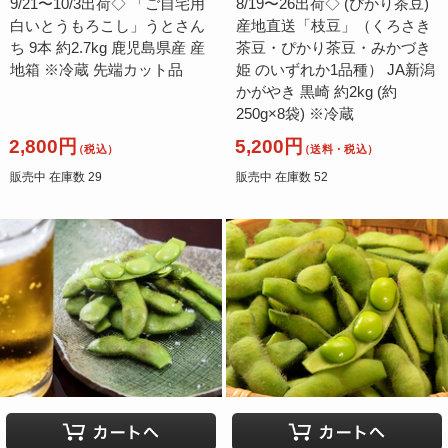
9/21〜10/3出荷◇ 「ご自宅用
8/19〜26出荷◇ (ぴかり茶豆)
白いとうもろこし」うとさん
産地直送「枝豆」（くろさき
ち 9本 約2.7kg 鹿児島県産 産
茶豆・ぴかり茶豆・みかづき
地箱 ※冷蔵 先端カット品
姫 のいずれか1品種） JA新潟
かがやき 黒崎 約2kg (約
250g×8袋) ※冷蔵
2,800円
5,200円
（税込）
（送料・税込）
販売中 在庫数 29
販売中 在庫数 52