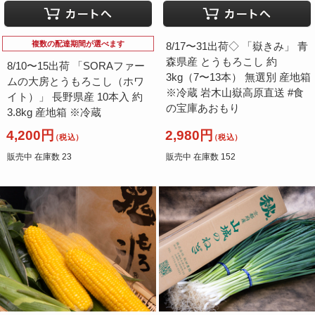
複数の配達期間が選べます
8/17〜31出荷◇ 「嶽きみ」 青
森県産 とうもろこし 約
8/10〜15出荷 「SORAファー
3kg（7〜13本） 無選別 産地箱
ムの大房とうもろこし（ホワ
※冷蔵 岩木山嶽高原直送 #食
イト）」 長野県産 10本入 約
の宝庫あおもり
3.8kg 産地箱 ※冷蔵
4,200円
2,980円
（税込）
（税込）
販売中 在庫数 23
販売中 在庫数 152