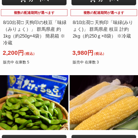
複数の配達期間が選べます
複数の配達期間が選べます
8/10出荷□ 天狗印の枝豆「味緑
8/10出荷□ 天狗印「味緑(みり
（みりょく）」 群馬県産 約
ょく)」 群馬県産 枝豆 計約
1kg（約250g×4袋） 簡易箱 ※
2kg（約250ｇ×8袋） ※冷蔵
冷蔵
2,200円
3,980円
（税込）
（税込）
販売中 在庫数 5
販売中 在庫数 3