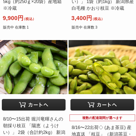
5kg（約250ｇ×20袋）産地箱
い）」 1袋（約1kg） 新潟県産
※冷蔵
白毛種 かおり枝豆 ※冷蔵
9,900円
3,400円
（税込）
（税込）
販売中 在庫数 1
販売中 在庫数 3
複数の配達期間が選べます
8/10〜15出荷 堀川竜暉さんの
朝採り枝豆 「陽恵（ようけ
8/16〜22出荷◇ (あま茶豆) 産
い）」 2袋（合計約2kg） 新潟
地直送 「枝豆」（新潟茶豆・