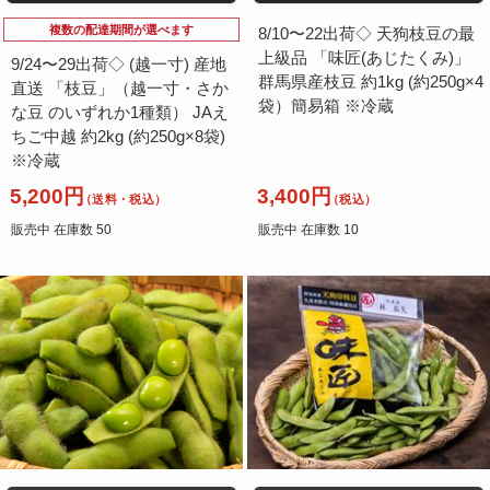
複数の配達期間が選べます
8/10〜22出荷◇ 天狗枝豆の最
上級品 「味匠(あじたくみ)」
9/24〜29出荷◇ (越一寸) 産地
群馬県産枝豆 約1kg (約250g×4
直送 「枝豆」（越一寸・さか
袋）簡易箱 ※冷蔵
な豆 のいずれか1種類） JAえ
ちご中越 約2kg (約250g×8袋)
※冷蔵
5,200円
3,400円
（送料・税込）
（税込）
販売中 在庫数 50
販売中 在庫数 10