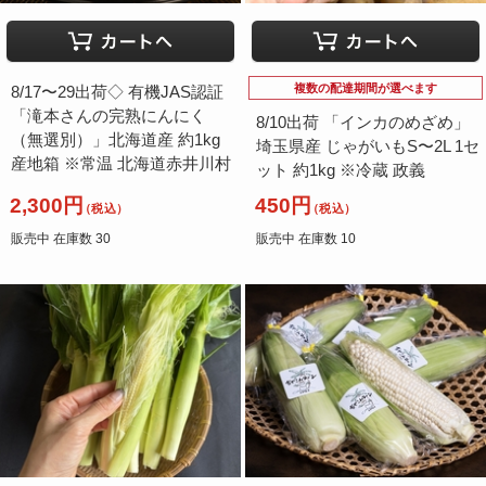
複数の配達期間が選べます
8/17〜29出荷◇ 有機JAS認証
「滝本さんの完熟にんにく
8/10出荷 「インカのめざめ」
（無選別）」北海道産 約1kg
埼玉県産 じゃがいもS〜2L 1セ
産地箱 ※常温 北海道赤井川村
ット 約1kg ※冷蔵 政義
2,300円
450円
（税込）
（税込）
販売中 在庫数 30
販売中 在庫数 10