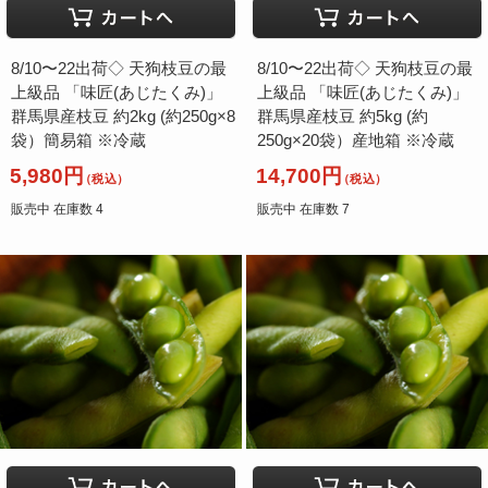
8/10〜22出荷◇ 天狗枝豆の最
8/10〜22出荷◇ 天狗枝豆の最
上級品 「味匠(あじたくみ)」
上級品 「味匠(あじたくみ)」
群馬県産枝豆 約2kg (約250g×8
群馬県産枝豆 約5kg (約
袋）簡易箱 ※冷蔵
250g×20袋）産地箱 ※冷蔵
5,980円
14,700円
（税込）
（税込）
販売中 在庫数 4
販売中 在庫数 7