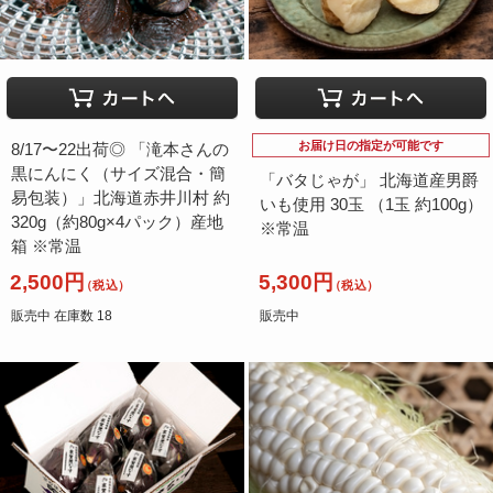
お届け日の指定が可能です
8/17〜22出荷◎ 「滝本さんの
黒にんにく（サイズ混合・簡
「バタじゃが」 北海道産男爵
易包装）」北海道赤井川村 約
いも使用 30玉 （1玉 約100g）
320g（約80g×4パック）産地
※常温
箱 ※常温
2,500円
5,300円
（税込）
（税込）
販売中 在庫数 18
販売中