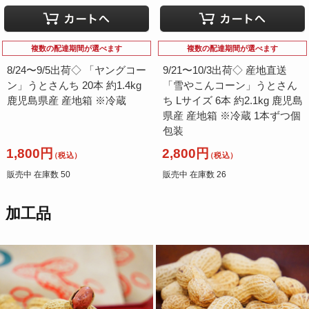
複数の配達期間が選べます
複数の配達期間が選べます
8/24〜9/5出荷◇ 「ヤングコー
9/21〜10/3出荷◇ 産地直送
ン」うとさんち 20本 約1.4kg
「雪やこんコーン」うとさん
鹿児島県産 産地箱 ※冷蔵
ち Lサイズ 6本 約2.1kg 鹿児島
県産 産地箱 ※冷蔵 1本ずつ個
包装
1,800円
2,800円
（税込）
（税込）
販売中 在庫数 50
販売中 在庫数 26
加工品