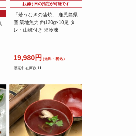
お届け日の指定が可能です
「若うなぎの蒲焼」 鹿児島県
産 築地魚力 約120g×10尾 タ
県
レ・山椒付き ※冷凍
※
19,980円
（送料・税込）
販売中 在庫数 11