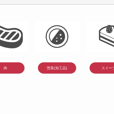
肉
惣菜(加工品)
スイー