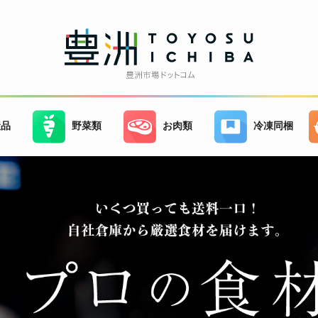
産品
野菜類
お肉類
冷凍同梱