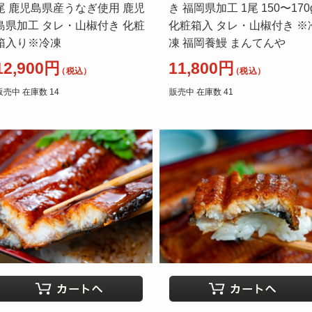
尾 鹿児島県産うなぎ使用 鹿児
き 福岡県加工 1尾 150〜170
島県加工 タレ・山椒付き 化粧
化粧箱入 タレ・山椒付き ※
箱入り※冷凍
凍 福岡養鰻 まんてんや
12,900円
11,800円
（税込）
（税込）
販売中 在庫数 14
販売中 在庫数 41