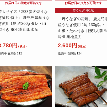
お届け日の指定が可能です
お届け日の指定が可能です
若うなぎ 中1尾
特大サイズ「本格炭火焼うな
ぎ蒲焼 特上」 鹿児島県産うな
「若うなぎの蒲焼」 鹿児島
ぎ使用 1尾 約200g タレ・山
産うなぎ使用 1尾 130g以上
椒付き ※冷凍 山田水産
山椒・たれ付き 目安1人前 
冷凍 築地魚力
3,780円
2,600円
（税込）
（税込）
販売中 在庫数 212
販売中 在庫数 124