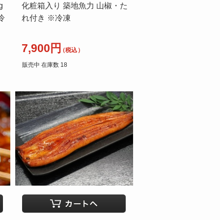
g
化粧箱入り 築地魚力 山椒・た
冷
れ付き ※冷凍
7,900円
（税込）
販売中 在庫数 18