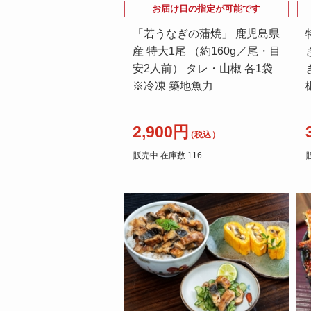
お届け日の指定が可能です
「若うなぎの蒲焼」 鹿児島県
産 特大1尾 （約160g／尾・目
安2人前） タレ・山椒 各1袋
※冷凍 築地魚力
2,900円
（税込）
販売中 在庫数 116