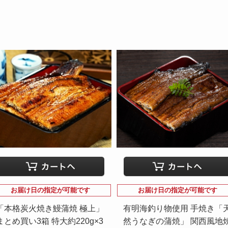
お届け日の指定が可能です
お届け日の指定が可能です
「本格炭火焼き鰻蒲焼 極上」
有明海釣り物使用 手焼き「
まとめ買い3箱 特大約220g×3
然うなぎの蒲焼」 関西風地