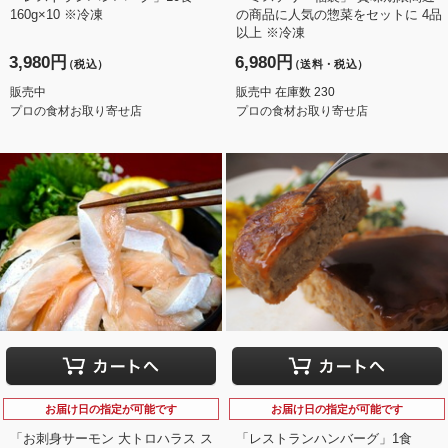
160g×10 ※冷凍
の商品に人気の惣菜をセットに 4品
以上 ※冷凍
3,980円
6,980円
（税込）
（送料・税込）
販売中
販売中 在庫数 230
プロの食材お取り寄せ店
プロの食材お取り寄せ店
お届け日の指定が可能です
お届け日の指定が可能です
「お刺身サーモン 大トロハラス ス
「レストランハンバーグ」1食