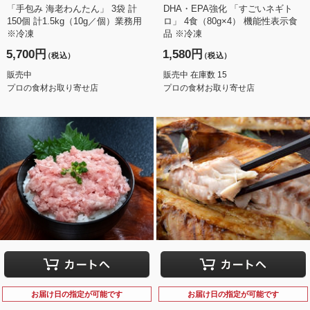
「手包み 海老わんたん」 3袋 計
DHA・EPA強化 「すごいネギト
150個 計1.5kg（10g／個）業務用
ロ」 4食（80g×4） 機能性表示食
※冷凍
品 ※冷凍
5,700円
1,580円
（税込）
（税込）
販売中
販売中 在庫数 15
プロの食材お取り寄せ店
プロの食材お取り寄せ店
お届け日の指定が可能です
お届け日の指定が可能です