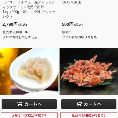
ライス」 ノルウェー産アトランテ
160g ※冷凍
ィックサーモン使用 5袋 計
1kg（200g／袋） ※冷凍 モウイセ
レクト
2,790円
500円
（税込）
（税込）
販売中 在庫数 187
販売中
プロの食材お取り寄せ店
プロの食材お取り寄せ店
お届け日の指定が可能です
お届け日の指定が可能です