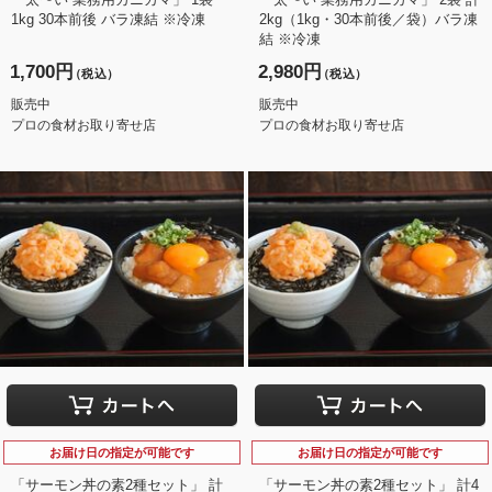
1kg 30本前後 バラ凍結 ※冷凍
2kg（1kg・30本前後／袋）バラ凍
結 ※冷凍
1,700円
2,980円
（税込）
（税込）
販売中
販売中
プロの食材お取り寄せ店
プロの食材お取り寄せ店
お届け日の指定が可能です
お届け日の指定が可能です
「サーモン丼の素2種セット」 計
「サーモン丼の素2種セット」 計4