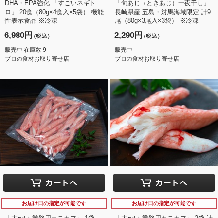
DHA・EPA強化 「すごいネギト
「旬あじ（ときあじ）一夜干し」
ロ」 20食（80g×4食入×5袋） 機能
長崎県産 五島・対馬海域限定 計9
性表示食品 ※冷凍
尾（80g×3尾入×3袋） ※冷凍
6,980円
2,290円
（税込）
（税込）
販売中 在庫数 9
販売中
プロの食材お取り寄せ店
プロの食材お取り寄せ店
お届け日の指定が可能です
お届け日の指定が可能です
「太〜い 業務用カニカマ」 1袋
「太〜い 業務用カニカマ」 2袋 計