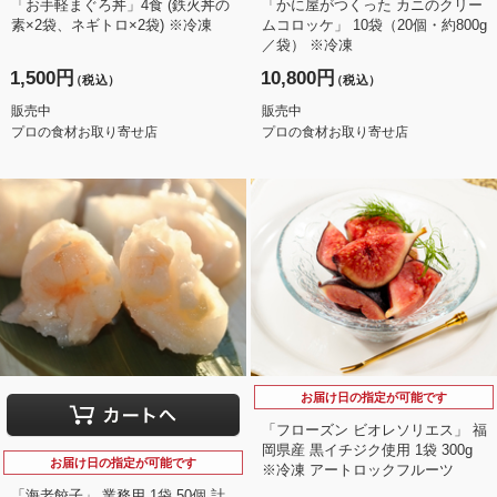
「お手軽まぐろ丼」4食 (鉄火丼の
「かに屋がつくった カニのクリー
素×2袋、ネギトロ×2袋) ※冷凍
ムコロッケ」 10袋（20個・約800g
／袋） ※冷凍
1,500円
10,800円
（税込）
（税込）
販売中
販売中
プロの食材お取り寄せ店
プロの食材お取り寄せ店
お届け日の指定が可能です
「フローズン ビオレソリエス」 福
岡県産 黒イチジク使用 1袋 300g
お届け日の指定が可能です
※冷凍 アートロックフルーツ
「海老餃子」 業務用 1袋 50個 計