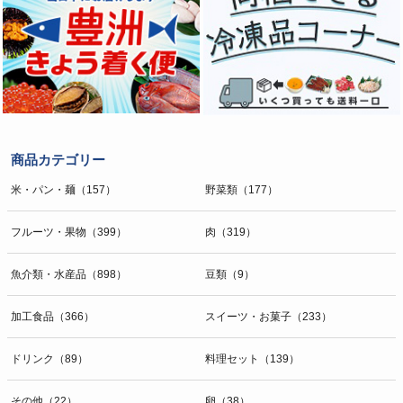
商品カテゴリー
米・パン・麺（157）
野菜類（177）
フルーツ・果物（399）
肉（319）
魚介類・水産品（898）
豆類（9）
加工食品（366）
スイーツ・お菓子（233）
ドリンク（89）
料理セット（139）
その他（22）
卵（38）