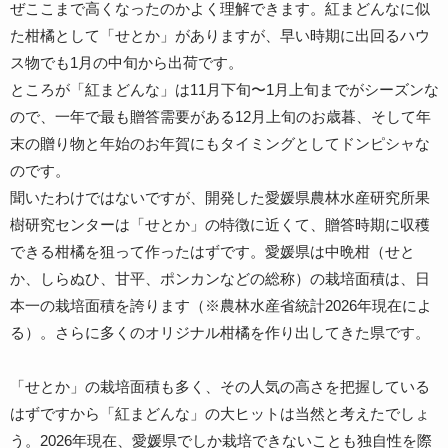
ぜここまで高くなったのかよく理解できます。紅まどんなに似
た柑橘として「せとか」がありますが、早い時期に出回るハウ
ス物でも1月の中旬から出荷です。
ところが「紅まどんな」は11月下旬〜1月上旬までがシーズンな
ので、一年で最も贈答需要がある12月上旬のお歳暮、そして年
末の贈り物と年始のお年賀にもタイミングとしてドンピシャな
のです。
聞いたわけではないですが、開発した愛媛県農林水産研究所果
樹研究センターは「せとか」の特徴に近くて、贈答時期に収穫
できる柑橘を狙って作ったはずです。愛媛県は中晩柑（せと
か、しらぬひ、甘平、ポンカンなどの総称）の栽培面積は、日
本一の栽培面積を誇ります（※農林水産省統計2026年現在によ
る）。さらに多くのオリジナル柑橘を作り出してきた県です。
「せとか」の栽培面積も多く、その人気の高さを把握している
はずですから「紅まどんな」の大ヒットは当然と考えたでしょ
う。2026年現在、愛媛県でしか栽培できないことも独自性を際