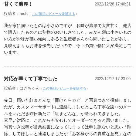
甘くて濃厚！
2022/12/28 17:40:31
投稿者：mofc
（
この商品レビューを削除する
）
我が家に届いたものは小さめですが、お味が濃厚で大変甘く、他店
で購入したものとは別物のおいしさでした。みかん類は小さいもの
の方がお味が濃い傾向にあると生産者さんから聞いたことがあり、
見映えよりもお味を優先したいので、今回の買い物に大変満足して
います。
対応が早くて丁寧でした
2022/12/17 17:23:09
投稿者：はぎちゃん
（
この商品レビューを削除する
）
先日、届いた紅まどんな「開けたらカビ」と写真つきで投稿しまし
たが、カスタマーサポートに連絡しましたところ丁寧な謝罪のメー
ルをいただき昨日新たに「紅まどんな」が送られてきました。
素早い対応に、これからも安心してオーダーできると思いました。
写真つき投稿が営業妨害になってしまっては申し訳ないと思い「削
除」してほしいと連絡しましたが「お客様からの貴重な意見」なの