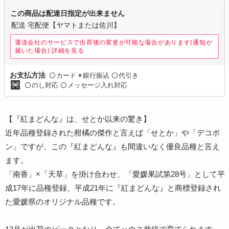
この商品は配達日指定が出来ません
配送 宅配便【ヤマトまたは佐川】
運送会社のサービスで出荷後の変更が可能な場合があります(通知が
届いた場合)
詳細を見る
カード
銀行振込
代引き
お支払方法
〇
×
〇
のし対応
メッセージ入れ対応
〇
〇
【『紅まどんな』は、せとか以来の驚き】
近年品種登録された柑橘の傑作と言えば「せとか」や「デコポ
ン」ですが、この『紅まどんな』も間違いなく優良品種と言え
ます。
「南香」×「天草」を掛け合わせ、「愛媛果試第28号」として平
成17年に品種登録、平成21年に『紅まどんな』と商標登録され
た愛媛県のオリジナル品種です。