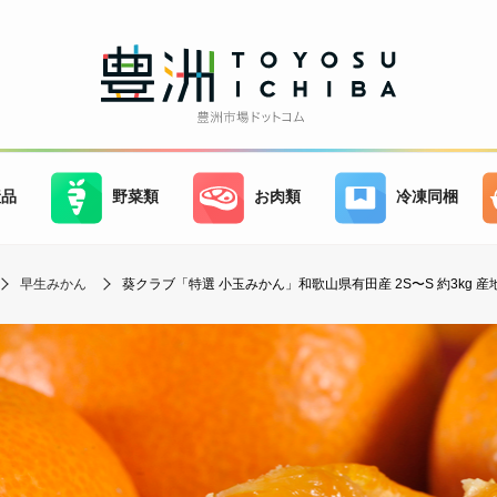
産品
野菜類
お肉類
冷凍同梱
早生みかん
葵クラブ「特選 小玉みかん」和歌山県有田産 2S〜S 約3kg 産