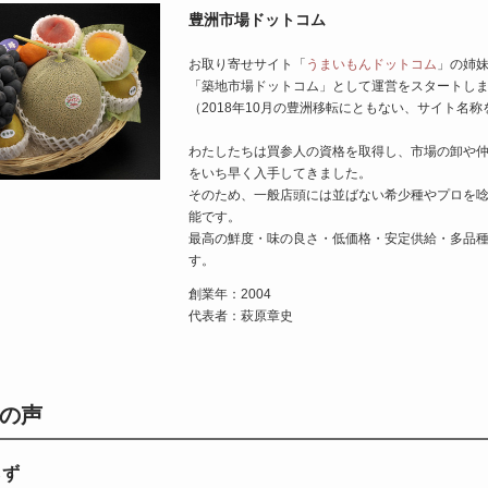
豊洲市場ドットコム
お取り寄せサイト「
うまいもんドットコム
」の姉
「築地市場ドットコム」として運営をスタートし
（2018年10月の豊洲移転にともない、サイト名称
わたしたちは買参人の資格を取得し、市場の卸や
をいち早く入手してきました。
そのため、一般店頭には並ばない希少種やプロを
能です。
最高の鮮度・味の良さ・低価格・安定供給・多品
す。
創業年：2004
代表者：萩原章史
の声
らず