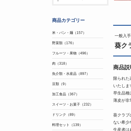
商品カテゴリー
米・パン・麺（157）
一般入手
野菜類（176）
葵ク
フルーツ・果物（496）
肉（318）
商品説
魚介類・水産品（897）
限られた
豆類（9）
いたしま
早生品種
加工食品（367）
薄皮が非
スイーツ・お菓子（232）
葵クラブ
ドリンク（89）
ない希少
料理セット（139）
生産者は