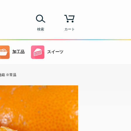
検索
カート
加工品
スイーツ
地箱 ※常温