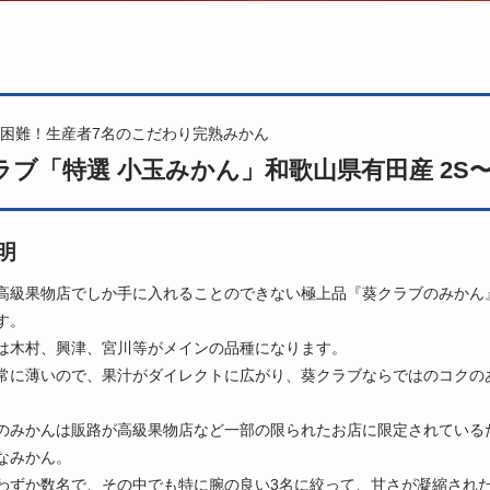
困難！生産者7名のこだわり完熟みかん
ラブ「特選 小玉みかん」和歌山県有田産 2S〜S
明
高級果物店でしか手に入れることのできない極上品『葵クラブのみかん
す。
は木村、興津、宮川等がメインの品種になります。
常に薄いので、果汁がダイレクトに広がり、葵クラブならではのコクの
のみかんは販路が高級果物店など一部の限られたお店に限定されている
なみかん。
わずか数名で、その中でも特に腕の良い3名に絞って、甘さが凝縮された