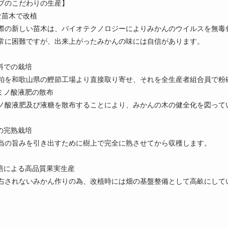
ブのこだわりの生産】
な苗木で改植
際の新しい苗木は、バイオテクノロジーによりみかんのウイルスを無毒
常に困難ですが、出来上がったみかんの味には自信があります。
肥料での栽培
粕を和歌山県の鰹節工場より直接取り寄せ、それを全生産者組合員で粉
アミノ酸液肥の散布
ノ酸液肥及び液糖を散布することにより、みかんの木の健全化を図って
での完熟栽培
当の旨みを引き出すために樹上で完全に熟させてから収穫します。
栽培による高品質果実生産
右されないみかん作りの為、改植時には畑の基盤整備として高畝にして