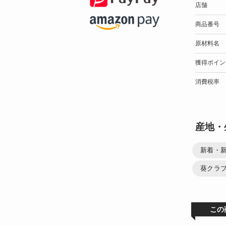
店舗
商品番号
原材料名
獲得ポイン
消費税率
産地・
新着・
葵クラ
この