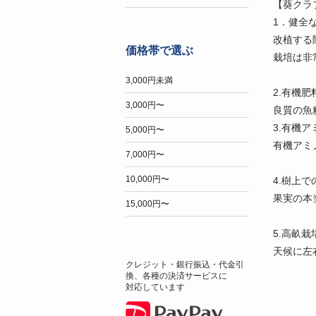
【葵クラ
1．健全
改植する
価格帯で選ぶ
栽培は非
3,000円未満
2.有機
3,000円〜
良質の魚
3.有機
5,000円〜
有機アミ
7,000円〜
10,000円〜
4.樹上
果実の本
15,000円〜
5.高畝
天候に左
クレジット・銀行振込・代金引
換、各種の決済サービスに
対応しています