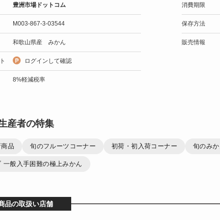
豊洲市場ドットコム
消費期限
M003-867-3-03544
保存方法
和歌山県産 みかん
販売情報
ト
ログインして確認
8%軽減税率
生産者の特集
新商品
旬のフルーツコーナー
初荷・初入荷コーナー
旬のみか
ブ 一般入手困難の極上みかん
商品の取扱い店舗