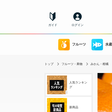
ガイド
ログイン
フルーツ
水
トップ
フルーツ・果物
みかん・柑橘
人気ランキン
グ
新商品