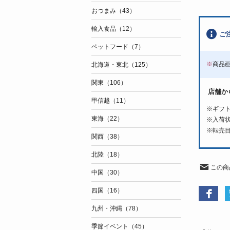
おつまみ（43）
輸入食品（12）
ご
ペットフード（7）
※
商品
北海道・東北（125）
関東（106）
店舗か
甲信越（11）
※ギフ
東海（22）
※入荷
※転売
関西（38）
北陸（18）
この商
中国（30）
四国（16）
九州・沖縄（78）
季節イベント（45）