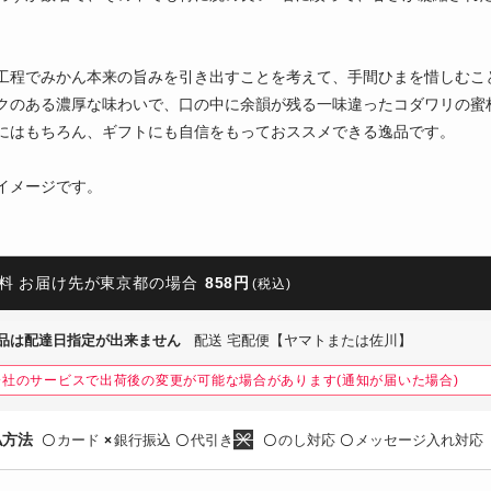
工程でみかん本来の旨みを引き出すことを考えて、手間ひまを惜しむこ
クのある濃厚な味わいで、口の中に余韻が残る一味違ったコダワリの蜜
にはもちろん、ギフトにも自信をもっておススメできる逸品です。
イメージです。
料 お届け先が東京都の場合
858円
(税込)
品は配達日指定が出来ません
配送 宅配便【ヤマトまたは佐川】
会社のサービスで出荷後の変更が可能な場合があります(通知が届いた場合)
払方法
カード
銀行振込
代引き
のし対応
メッセージ入れ対応
〇
×
〇
〇
〇