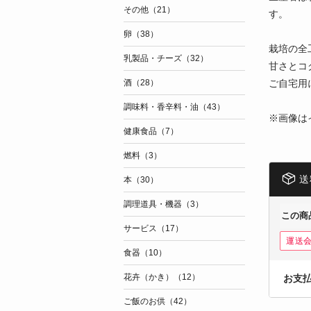
その他（21）
す。
卵（38）
栽培の全
乳製品・チーズ（32）
甘さとコ
ご自宅用
酒（28）
調味料・香辛料・油（43）
※画像は
健康食品（7）
燃料（3）
送
本（30）
調理道具・機器（3）
この商
サービス（17）
運送
食器（10）
花卉（かき）（12）
お支
ご飯のお供（42）