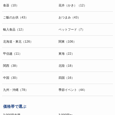
食器（10）
花卉（かき）（12）
ご飯のお供（43）
おつまみ（43）
輸入食品（12）
ペットフード（7）
北海道・東北（126）
関東（106）
甲信越（11）
東海（22）
関西（38）
北陸（18）
中国（30）
四国（16）
九州・沖縄（78）
季節イベント（44）
価格帯で選ぶ
3,000円未満
3,000円〜