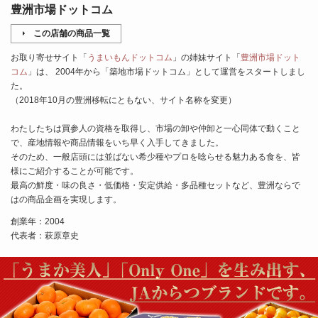
豊洲市場ドットコム
この店舗の商品一覧
お取り寄せサイト「
うまいもんドットコム
」の姉妹サイト「
豊洲市場ドット
コム
」は、 2004年から「築地市場ドットコム」として運営をスタートしまし
た。
（2018年10月の豊洲移転にともない、サイト名称を変更）
わたしたちは買参人の資格を取得し、市場の卸や仲卸と一心同体で動くこと
で、産地情報や商品情報をいち早く入手してきました。
そのため、一般店頭には並ばない希少種やプロを唸らせる魅力ある食を、皆
様にご紹介することが可能です。
最高の鮮度・味の良さ・低価格・安定供給・多品種セットなど、豊洲ならで
はの商品企画を実現します。
創業年：2004
代表者：萩原章史