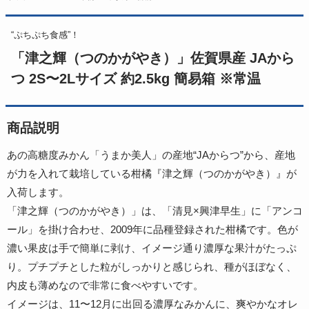
“ぷちぷち食感”！
「津之輝（つのかがやき）」佐賀県産 JAから
つ 2S〜2Lサイズ 約2.5kg 簡易箱 ※常温
商品説明
あの高糖度みかん「うまか美人」の産地“JAからつ”から、産地
が力を入れて栽培している柑橘『津之輝（つのかがやき）』が
入荷します。
「津之輝（つのかがやき）」は、「清見×興津早生」に「アンコ
ール」を掛け合わせ、2009年に品種登録された柑橘です。色が
濃い果皮は手で簡単に剥け、イメージ通り濃厚な果汁がたっぷ
り。プチプチとした粒がしっかりと感じられ、種がほぼなく、
内皮も薄めなので非常に食べやすいです。
イメージは、11〜12月に出回る濃厚なみかんに、爽やかなオレ