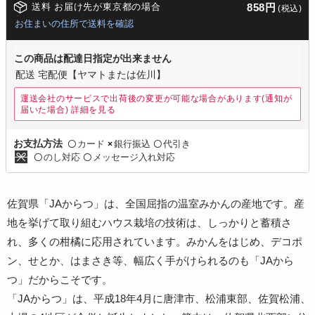
送料 お届け先が東京都の場合
858円
(税込)
お住まいの住所で送料を確認
この商品は配達日指定が出来ません
配送 宅配便【ヤマトまたは佐川】
運送会社のサービスで出荷後の変更が可能な場合があります(通知が
届いた場合)
詳細を見る
カード
銀行振込
代引き
お支払方法
〇
×
〇
のし対応
メッセージ入れ対応
〇
〇
佐賀県「JAからつ」は、全国屈指の温室みかんの産地です。産
地を挙げて取り組むハウス栽培の技術は、しっかりと蓄積さ
れ、多くの柑橘に応用されています。みかんをはじめ、デコポ
ン、せとか、はまさき等、幅広く手がけられるのも「JAから
つ」だからこそです。
「JAからつ」は、平成18年4月に唐津市、松浦東部、佐賀松浦、