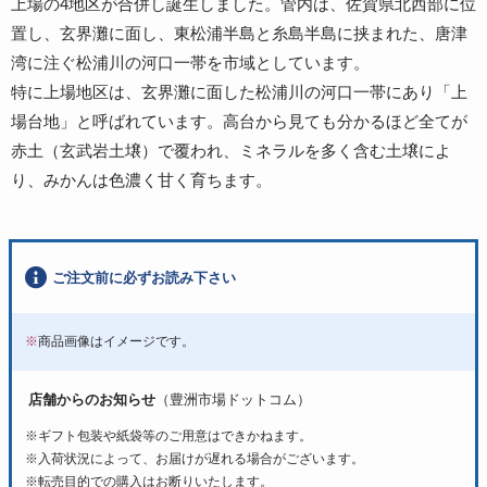
上場の4地区が合併し誕生しました。管内は、佐賀県北西部に位
置し、玄界灘に面し、東松浦半島と糸島半島に挟まれた、唐津
湾に注ぐ松浦川の河口一帯を市域としています。
特に上場地区は、玄界灘に面した松浦川の河口一帯にあり「上
場台地」と呼ばれています。高台から見ても分かるほど全てが
赤土（玄武岩土壌）で覆われ、ミネラルを多く含む土壌によ
り、みかんは色濃く甘く育ちます。
ご注文前に必ずお読み下さい
※
商品画像はイメージです。
店舗からのお知らせ
（豊洲市場ドットコム）
※ギフト包装や紙袋等のご用意はできかねます。
※入荷状況によって、お届けが遅れる場合がございます。
※転売目的での購入はお断りいたします。