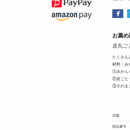
お薦め
皮丸ご
たくさん
材料：み
①みかん
②皮ごと
③そのま
店舗
商品番号