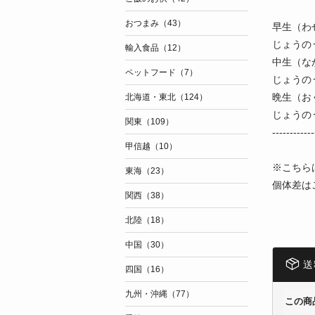
おつまみ（43）
早生（わ
じょうの
輸入食品（12）
中生（な
ペットフード（7）
じょうの
晩生（お
北海道・東北（124）
じょうの
関東（109）
------------
甲信越（10）
※こちら
東海（23）
個体差は
関西（38）
北陸（18）
中国（30）
送
四国（16）
九州・沖縄（77）
この商