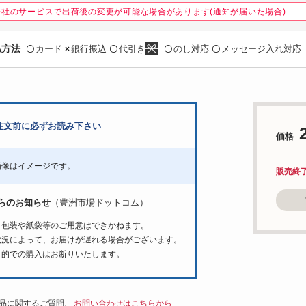
会社のサービスで出荷後の変更が可能な場合があります(通知が届いた場合)
払方法
カード
銀行振込
代引き
のし対応
メッセージ入れ対応
〇
×
〇
〇
〇
注文前に必ずお読み下さい
価格
画像はイメージです。
販売終
らのお知らせ
（豊洲市場ドットコム）
ト包装や紙袋等のご用意はできかねます。
状況によって、お届けが遅れる場合がございます。
目的での購入はお断りいたします。
品に関するご質問、
お問い合わせはこちらから