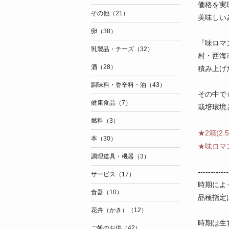
価格を実
その他（21）
美味しい
卵（38）
『味ロマ
乳製品・チーズ（32）
村・西海
酒（28）
積み上げ
調味料・香辛料・油（43）
その中で
健康食品（7）
栽培環境
燃料（3）
★2箱(2
本（30）
★味ロマ
調理道具・機器（3）
------------
サービス（17）
時期によ
食器（10）
品種指定
花卉（かき）（12）
時期は生
ご飯のお供（42）