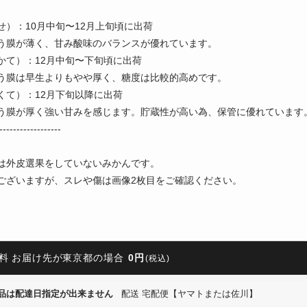
せ）：10月中旬〜12月上旬頃に出荷
う膜が薄く、甘み酸味のバランスが優れています。
かて）：12月中旬〜下旬頃に出荷
う膜は早生よりもやや厚く、糖度は比較的高めです。
くて）：12月下旬以降に出荷
う膜が厚く強い甘みを感じます。貯蔵性が高い為、保管に優れています
------------------
は外皮選果をしていないみかんです。
ございますが、スレや傷は画像2枚目をご確認ください。
料 お届け先が東京都の場合
0円
(税込)
品は配達日指定が出来ません
配送 宅配便【ヤマトまたは佐川】