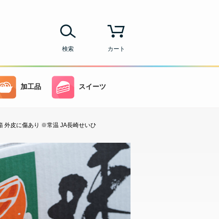
検索
カート
加工品
スイーツ
箱 外皮に傷あり ※常温 JA長崎せいひ