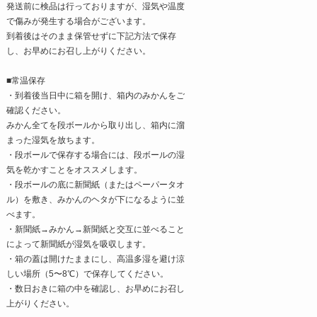
発送前に検品は行っておりますが、湿気や温度
で傷みが発生する場合がございます。
到着後はそのまま保管せずに下記方法で保存
し、お早めにお召し上がりください。
■常温保存
・到着後当日中に箱を開け、箱内のみかんをご
確認ください。
みかん全てを段ボールから取り出し、箱内に溜
まった湿気を放ちます。
・段ボールで保存する場合には、段ボールの湿
気を乾かすことをオススメします。
・段ボールの底に新聞紙（またはペーパータオ
ル）を敷き、みかんのヘタが下になるように並
べます。
・新聞紙→みかん→新聞紙と交互に並べること
によって新聞紙が湿気を吸収します。
・箱の蓋は開けたままにし、高温多湿を避け涼
しい場所（5〜8℃）で保存してください。
・数日おきに箱の中を確認し、お早めにお召し
上がりください。