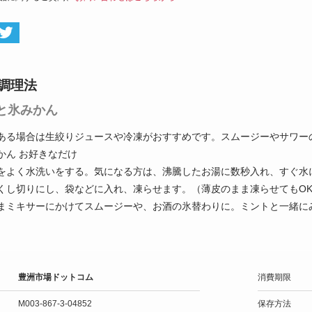
調理法
と氷みかん
ある場合は生絞りジュースや冷凍がおすすめです。スムージーやサワー
かん お好きなだけ
をよく水洗いをする。気になる方は、沸騰したお湯に数秒入れ、すぐ水
くし切りにし、袋などに入れ、凍らせます。（薄皮のまま凍らせてもO
まミキサーにかけてスムージーや、お酒の氷替わりに。ミントと一緒に
豊洲市場ドットコム
消費期限
M003-867-3-04852
保存方法