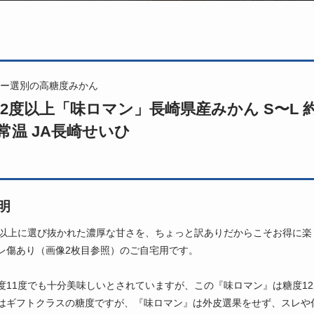
ー選別の高糖度みかん
2度以上「味ロマン」長崎県産みかん S〜L 約2
常温 JA長崎せいひ
明
度以上に選び抜かれた濃厚な甘さを、ちょっと訳ありだからこそお得に
レ傷あり（画像2枚目参照）のご自宅用です。
度11度でも十分美味しいとされていますが、この『味ロマン』は糖度1
はギフトクラスの糖度ですが、『味ロマン』は外皮選果をせず、スレや