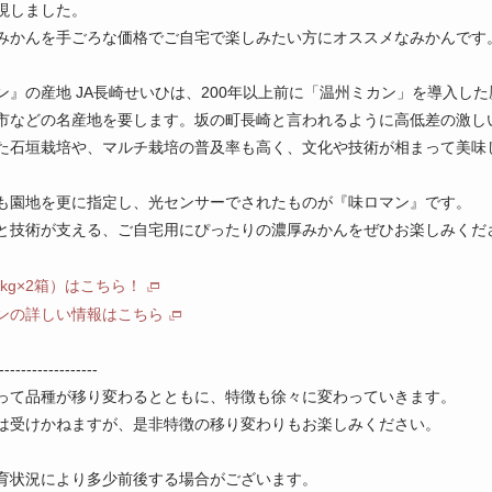
現しました。
みかんを手ごろな価格でご自宅で楽しみたい方にオススメなみかんです
ン』の産地 JA長崎せいひは、200年以上前に「温州ミカン」を導入し
市などの名産地を要します。坂の町長崎と言われるように高低差の激し
た石垣栽培や、マルチ栽培の普及率も高く、文化や技術が相まって美味
も園地を更に指定し、光センサーでされたものが『味ロマン』です。
と技術が支える、ご自宅用にぴったりの濃厚みかんをぜひお楽しみくだ
.5kg×2箱）はこちら！
ンの詳しい情報はこちら
------------------
って品種が移り変わるとともに、特徴も徐々に変わっていきます。
は受けかねますが、是非特徴の移り変わりもお楽しみください。
育状況により多少前後する場合がございます。