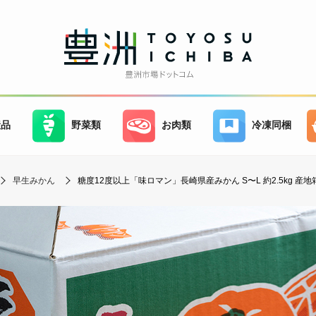
産品
野菜類
お肉類
冷凍同梱
早生みかん
糖度12度以上「味ロマン」長崎県産みかん S〜L 約2.5kg 産地