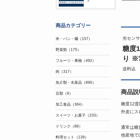
ト
商品カテゴリー
光センサ
米・パン・麺（157）
糖度1
野菜類（175）
り ※
フルーツ・果物（492）
送料込
肉（317）
魚介類・水産品（890）
商品説
豆類（9）
糖度12
加工食品（364）
外皮にス
スイーツ・お菓子（233）
ドリンク（88）
通常は糖
他産地で
料理セット（139）