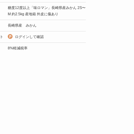
糖度12度以上「味ロマン」長崎県産みかん 2S〜
M 約2.5kg 産地箱 外皮に傷あり
長崎県産 みかん
ト
ログインして確認
8%軽減税率