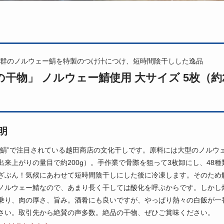
群のノルウェー鯖を特製のつけ汁につけ、短時間陰干しした逸品
の干物」 ノルウェー鯖使用 大サイズ 5枚（約2
明
い鯖”で注目されている越田商店の文化干しです。原料には大型のノルウェ
出来上がりの量目で約200g）。手作業で骨際を狙って3枚卸にし、48
ざぶん！気候にあわせて短時間陰干しにした後に冷凍します。そのため
ノルウェー鯖なので、あまり長く干しては酸化を呼ぶからです。しかし
乗り、肉の厚さ、旨み。酒肴にも良いですが、やっぱり熱々の白飯が一
さい。取引先から絶賛の声多数。絶品の干物、ぜひご賞味ください。