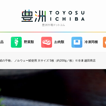
産品
野菜類
お肉類
冷凍同梱
鯖の干物」 ノルウェー鯖使用 大サイズ 5枚（約200g／枚）※冷凍 越田商店