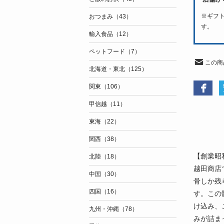
※
ギフ
おつまみ（43）
す。
輸入食品（12）
ペットフード（7）
この商
北海道・東北（125）
関東（106）
甲信越（11）
東海（22）
関西（38）
【創業昭
北陸（18）
越田商店
中国（30）
骨しか残
四国（16）
す。この
け込み、
九州・沖縄（78）
みが詰ま