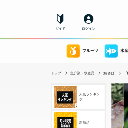
ガイド
ログイン
フルーツ
水
トップ
魚介類・水産品
鯖 さば
「
人気ランキン
グ
新商品