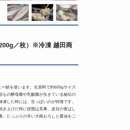
00g／枚）※冷凍 越田商
ー鯖を使います。生原料で約600gサイズ
種類もの酵母菌や乳酸菌が生きている秘伝の
解凍した時には、生っぽいのが特徴です。
焼き上げた時に状態は見事。皮目の香ばし
番。たっぷりの辛い大根おろしと醤油をご