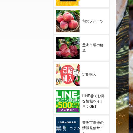
旬のフルーツ
豊洲市場の鮮
魚
定期購入
LINE@でお得
な情報をイチ
早くGET
豊洲市場発の
情報発信サイ