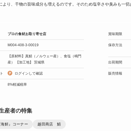
により、干物の旨味成分も増えるのです。そのため塩辛さや臭みも一切
プロの食材お取り寄せ店
賞味期限
M004-408-3-00019
保存方法
【原材料】真鯖（ノルウェー産）、食塩（鳴門
産） 【加工地】 茨城県
出荷期間
ト
ログインして確認
販売情報
8%軽減税率
生産者の特集
『海鮮』コーナー
越田商店 鯖