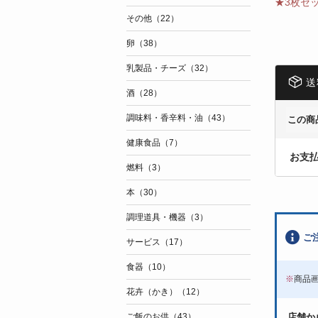
★3枚セ
その他（22）
卵（38）
乳製品・チーズ（32）
送
酒（28）
調味料・香辛料・油（43）
この商
健康食品（7）
お支
燃料（3）
本（30）
調理道具・機器（3）
ご
サービス（17）
食器（10）
※
商品
花卉（かき）（12）
店舗か
ご飯のお供（43）