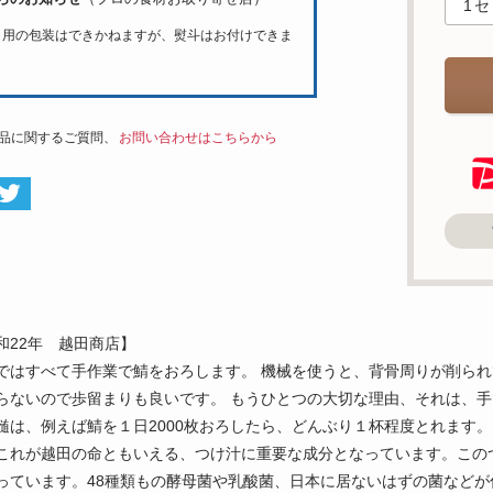
ト用の包装はできかねますが、熨斗はお付けできま
品に関するご質問、
お問い合わせはこちらから
和22年 越田商店】
ではすべて手作業で鯖をおろします。 機械を使うと、背骨周りが削ら
らないので歩留まりも良いです。 もうひとつの大切な理由、それは、
髄は、例えば鯖を１日2000枚おろしたら、どんぶり１杯程度とれます。
これが越田の命ともいえる、つけ汁に重要な成分となっています。この
っています。48種類もの酵母菌や乳酸菌、日本に居ないはずの菌など