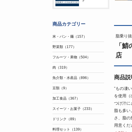
ト
商品カテゴリー
脂乗り抜
米・パン・麺（157）
「鯖
野菜類（177）
店
フルーツ・果物（504）
肉（319）
商品説
魚介類・水産品（896）
”もの凄
豆類（9）
を使用（
加工食品（367）
つけ汁に
スイーツ・お菓子（233）
脂も多い
さ、脂の
ドリンク（89）
用意くだ
料理セット（139）