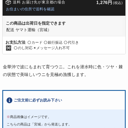
送料 お届け先が東京都の場合
1,276円
(税込)
お住まいの住所で送料を確認
この商品は出荷日を指定できます
配送 ヤマト運輸（宮城）
カード
銀行振込
代引き
お支払方法
〇
〇
〇
のし対応
メッセージ入れ不可
〇
×
金華沖で波にもまれて育つウニ。これを潜水時に色・ツヤ・棘
の状態で美味しいウニを見極め漁獲します。
ご注文前に必ずお読み下さい
※
商品画像はイメージです。
こちらの商品は「宮城」から発送します。