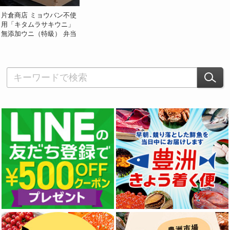
片倉商店 ミョウバン不使
用「キタムラサキウニ」
無添加ウニ（特級） 弁当
箱/並び大箱 約250g 宮城
県産 ※冷蔵