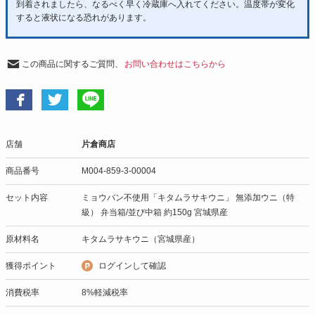
到着されましたら、なるべく早く冷蔵庫へ入れてください。温度帯が変化
すると液状になる恐れがあります。
この商品に関するご質問、
お問い合わせはこちらから
店舗
片倉商店
商品番号
M004-859-3-00004
セット内容
ミョウバン不使用「キタムラサキウニ」 無添加ウニ（特
級） 弁当箱/並び中箱 約150g 宮城県産
原材料名
キタムラサキウニ（宮城県産）
獲得ポイント
ログインして確認
消費税率
8%軽減税率