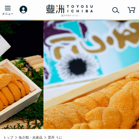
トップ
魚介類・水産品
雲丹 うに