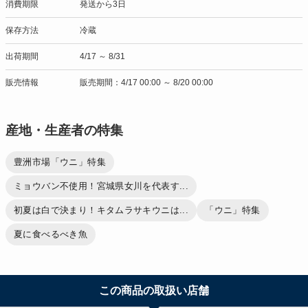
消費期限
発送から3日
保存方法
冷蔵
出荷期間
4/17 ～ 8/31
販売情報
販売期間：4/17 00:00 ～ 8/20 00:00
産地・生産者の特集
豊洲市場「ウニ」特集
ミョウバン不使用！宮城県女川を代表す...
初夏は白で決まり！キタムラサキウニは...
「ウニ」特集
夏に食べるべき魚
この商品の取扱い店舗