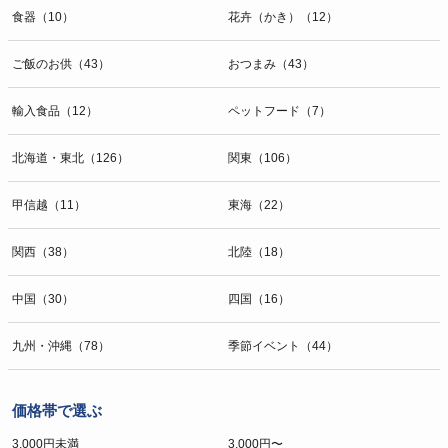
食器（10）
花卉（かき）（12）
ご飯のお供（43）
おつまみ（43）
輸入食品（12）
ペットフード（7）
北海道・東北（126）
関東（106）
甲信越（11）
東海（22）
関西（38）
北陸（18）
中国（30）
四国（16）
九州・沖縄（78）
季節イベント（44）
価格帯で選ぶ
3,000円未満
3,000円〜