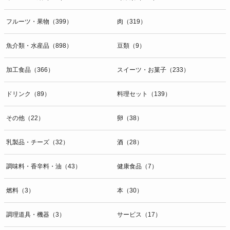
開示等のお問合せは下記の連絡先までお願い致します。
フルーツ・果物（399）
肉（319）
g）本人が個人情報を与えることの任意性及び当該情報を与えなかっ
た場合に本人に生じる結果
個人情報の提供は任意と致しますが、当社が依頼する情報の提供がな
魚介類・水産品（898）
豆類（9）
い場合、内容が正確でない場合はサービスの提供やご対応等に支障を
きたす可能性がございますのでご了承下さい。
加工食品（366）
スイーツ・お菓子（233）
h）弊社は、弊社のウェブサイトへのアクセス状況について、アクセ
ドリンク（89）
料理セット（139）
スログ、Cookie（クッキー）等を用いて管理しています。これらに
は、お客様のお名前、ご住所、電話番号、電子メールアドレスなど、
その他（22）
卵（38）
お客様を特定する個人情報は一切含まれておりません。
個人情報に関する問合わせ窓口
乳製品・チーズ（32）
酒（28）
個人情報保護管理者：オペレーション部シニアマネージャー
〒106-0044 東京都港区東麻布一丁目２７番１号 東麻布食文化ビル４
調味料・香辛料・油（43）
健康食品（7）
階
ＴＥＬ：050-5213-9267
燃料（3）
本（30）
ＦＡＸ：047-401-6847
調理道具・機器（3）
サービス（17）