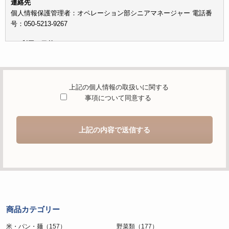
連絡先
個人情報保護管理者：オペレーション部シニアマネージャー 電話番
号：050-5213-9267
c）利用の目的
本お問い合わせフォームでご提供いただく個人情報は、お問い合わせ
を適切に受け付け、当社が提供するサービスに関する情報を電子メー
ルや電話等でご提供するために利用します。
上記の個人情報の取扱いに関する
d）個人情報を第三者に提供することが予定される場合の事項
事項について同意する
本人の同意がある場合または法令に基づく場合を除き、取得した個人
情報を第三者に提供することはありません。
上記の内容で送信する
e）個人情報の取扱いの委託を行うことが予定される場合
個人情報について当社が個人情報保護管理体制について一定の水準に
達していると認めた委託者に業務委託の目的で委託することがありま
す。
f）開示対象個人情報の開示等および問合せ窓口について
ご本人からの求めにより、当社が保有する開示対象個人情報の利用目
商品カテゴリー
的の通知・開示・内容の訂正・追加または削除・利用の停止・消去お
よび第三者への提供の停止（「開示等」といいます。）に応じます。
米・パン・麺（157）
野菜類（177）