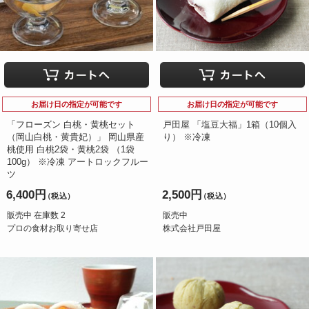
お届け日の指定が可能です
お届け日の指定が可能です
「フローズン 白桃・黄桃セット
戸田屋 「塩豆大福」1箱（10個入
（岡山白桃・黄貴妃）」 岡山県産
り） ※冷凍
桃使用 白桃2袋・黄桃2袋 （1袋
100g） ※冷凍 アートロックフルー
ツ
6,400円
2,500円
（税込）
（税込）
販売中 在庫数 2
販売中
プロの食材お取り寄せ店
株式会社戸田屋