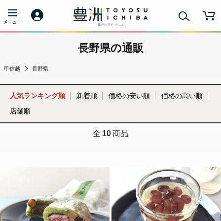
長野県の通販
甲信越
長野県
人気ランキング順
新着順
価格の安い順
価格の高い順
店舗順
全
10
商品