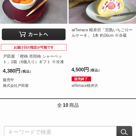
atTerrace 軽井沢「完熟いちごロー
ルケーキ」 1本 約16cm ※冷蔵
お届け日の指定が可能です
戸田屋 「橙柿 市田柿 シャーベッ
ト」1箱（6個入り）ギフト ※冷凍
4,500円
4,380円
（税込）
（税込）
販売終了
販売中
株式会社戸田屋
atTerrace軽井沢
全
10
商品