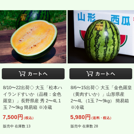
8/10〜22出荷◇ 大玉「松本ハ
8/6〜15出荷◇ 大玉「金色羅皇
イランドすいか（品種：金色
（黄肉すいか）」山形県産
羅皇）」長野県産 秀 2〜4L 1
2〜4L （1玉 7〜9kg） 簡易箱
玉 7〜9kg 簡易箱 ※冷蔵
※冷蔵
7,500円
5,980円
（税込）
（送料・税込）
販売中 在庫数 13
販売中 在庫数 28