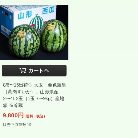
8/6〜15出荷◇ 大玉「金色羅皇
（黄肉すいか）」山形県産
2〜4L 2玉（1玉 7〜9kg）産地
箱 ※冷蔵
9,800円
（送料・税込）
販売中 在庫数 19