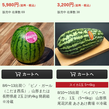
5,980円
3,200円
（送料・税込）
（送料・税込）
販売中 在庫数 69
販売中 在庫数 38
スイカ1玉 5〜6kg
8/6〜13出荷◇ 「ピノ・ガール
（こだま西瓜）」山形または
8/10〜15出荷 「ペイズリース
長野県産 2玉 計約4kg 簡易箱
イカ」 1玉 （5〜6kg） 山形県
※冷蔵
尾花沢産 あさあけ農場 ※冷蔵