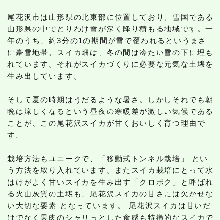
尾花沢市は山形県の北東部に位置しており、雪国である
山形県の中でとりわけ雪が深く降り積もる地域です。一
年のうち、約3分の1の期間が雪で覆われるというまさ
に豪雪地帯。スイカ畑は、冬の間は冷たい雪の下に埋も
れています。それがスイカづくりに必要な元気な土壌を
生み出しています。
そして夏の時期はうだるような暑さ。しかしそれでも朝
晩は涼しくなるという昼夜の寒暖差が激しい気候である
ことが、この尾花沢スイカが甘くおいしく育つ理由で
す。
栽培方法もユニークで、「移動式トンネル栽培」 とい
う方法を取り入れています。またスイカ栽培にとって水
はけがよく甘いスイカを生み出す「クロボク」と呼ばれ
る火山灰質の土壌も、尾花沢スイカの甘さには欠かせな
い大切な要素 となっています。 尾花沢スイカは甘いだ
けでなく果肉のシャリっとした食感も特徴的なスイカで