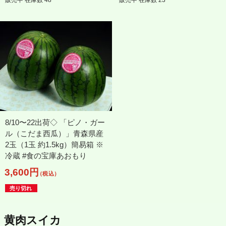
販売中 在庫数 48
販売中 在庫数 23
8/10〜22出荷◇ 「ピノ・ガー
ル（こだま西瓜）」青森県産
2玉（1玉 約1.5kg）簡易箱 ※
冷蔵 #食の宝庫あおもり
3,600円
（税込）
売り切れ
黄肉スイカ