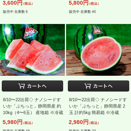
3,600円
5,800円
（税込）
（税込）
販売中 在庫数 6
販売中 在庫数 40
8/10〜22出荷◇ ナノシードす
8/10〜22出荷◇ ナノシードす
いか「ぷちっと」静岡県産 約
いか「ぷちっと」静岡県産 2
10kg（4〜6玉） 産地箱 ※冷蔵
玉 計約5kg 簡易箱 ※冷蔵
5,980円
2,980円
（税込）
（税込）