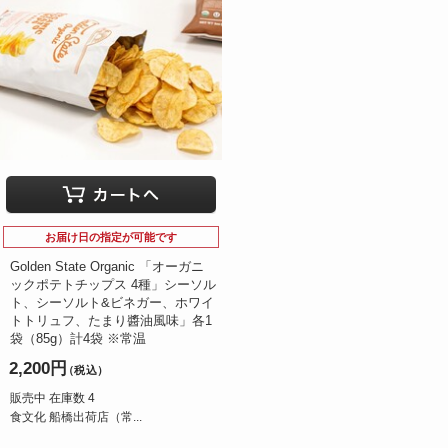
お届け日の指定が可能です
Golden State Organic 「オーガニ
ックポテトチップス 4種」シーソル
ト、シーソルト&ビネガー、ホワイ
トトリュフ、たまり醬油風味」各1
袋（85g）計4袋 ※常温
2,200円
（税込）
販売中 在庫数 4
食文化 船橋出荷店（常...