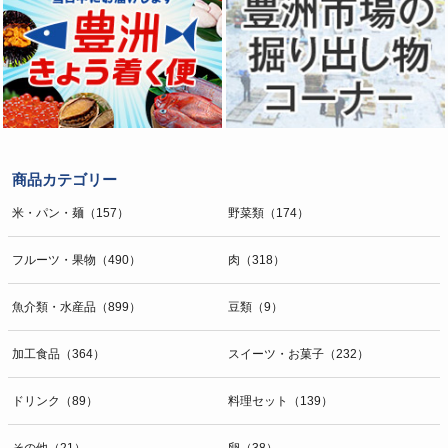
商品カテゴリー
米・パン・麺（157）
野菜類（174）
フルーツ・果物（490）
肉（318）
魚介類・水産品（899）
豆類（9）
加工食品（364）
スイーツ・お菓子（232）
ドリンク（89）
料理セット（139）
その他（21）
卵（38）