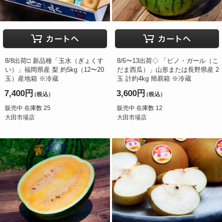
8/8出荷□ 新品種「玉水（ぎょくす
8/6〜13出荷◇ 「ピノ・ガール（こ
い）」福岡県産 梨 約5kg（12〜20
だま西瓜）」山形または長野県産 2
玉）産地箱 ※冷蔵
玉 計約4kg 簡易箱 ※冷蔵
7,400円
3,600円
（税込）
（税込）
販売中 在庫数 25
販売中 在庫数 12
大田市場店
大田市場店