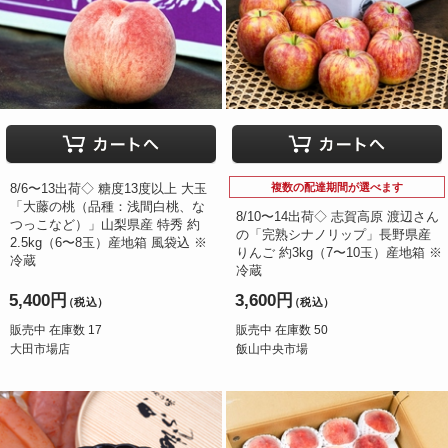
8/6〜13出荷◇ 糖度13度以上 大玉
複数の配達期間が選べます
「大藤の桃（品種：浅間白桃、な
8/10〜14出荷◇ 志賀高原 渡辺さん
つっこなど）」山梨県産 特秀 約
の「完熟シナノリップ」長野県産
2.5kg（6〜8玉）産地箱 風袋込 ※
りんご 約3kg（7〜10玉）産地箱 ※
冷蔵
冷蔵
5,400円
3,600円
（税込）
（税込）
販売中 在庫数 17
販売中 在庫数 50
大田市場店
飯山中央市場