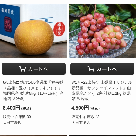
8/8出荷□ 糖度14.5度選果「福来梨
8/17〜22出荷◇ 山梨県オリジナル
（品種：玉水（ぎょくすい））」
新品種「サンシャインレッド」山
福岡県産 梨 約5kg（10〜16玉）産
梨県産ぶどう 2房 計約1.1kg 簡易
地箱 ※冷蔵
箱 ※冷蔵
8,400円
4,500円
（税込）
（税込）
販売中 在庫数 30
販売中 在庫数 43
大田市場店
大田市場店