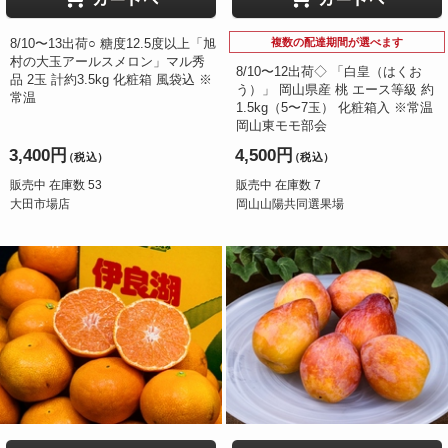
8/10〜13出荷○ 糖度12.5度以上「旭
複数の配達期間が選べます
村の大玉アールスメロン」マル秀
8/10〜12出荷◇ 「白皇（はくお
品 2玉 計約3.5kg 化粧箱 風袋込 ※
う）」 岡山県産 桃 エース等級 約
常温
1.5kg（5〜7玉） 化粧箱入 ※常温
岡山東モモ部会
3,400円
4,500円
（税込）
（税込）
販売中 在庫数 53
販売中 在庫数 7
大田市場店
岡山山陽共同選果場