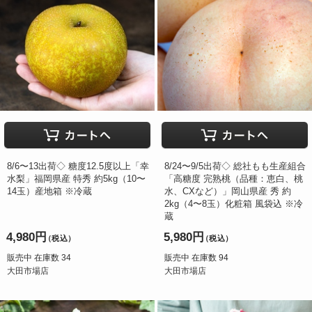
8/6〜13出荷◇ 糖度12.5度以上「幸
8/24〜9/5出荷◇ 総社もも生産組合
水梨」福岡県産 特秀 約5kg（10〜
「高糖度 完熟桃（品種：恵白、桃
14玉）産地箱 ※冷蔵
水、CXなど）」岡山県産 秀 約
2kg（4〜8玉）化粧箱 風袋込 ※冷
蔵
4,980円
5,980円
（税込）
（税込）
販売中 在庫数 34
販売中 在庫数 94
大田市場店
大田市場店