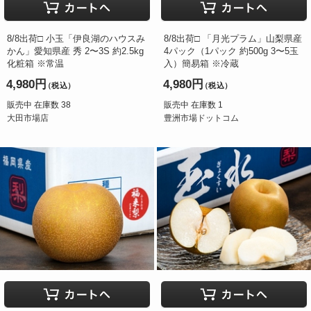
8/8出荷□ 小玉「伊良湖のハウスみ
8/8出荷□ 「月光プラム」山梨県産
かん」愛知県産 秀 2〜3S 約2.5kg
4パック（1パック 約500g 3〜5玉
化粧箱 ※常温
入）簡易箱 ※冷蔵
4,980円
4,980円
（税込）
（税込）
販売中 在庫数 38
販売中 在庫数 1
大田市場店
豊洲市場ドットコム