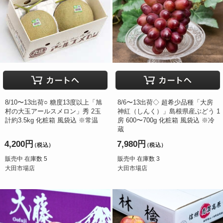
8/10〜13出荷○ 糖度13度以上「旭
8/6〜13出荷◇ 超希少品種「大房
村の大玉アールスメロン」秀 2玉
神紅（しんく）」島根県産ぶどう 1
計約3.5kg 化粧箱 風袋込 ※常温
房 600〜700g 化粧箱 風袋込 ※冷
蔵
4,200円
7,980円
（税込）
（税込）
販売中 在庫数 5
販売中 在庫数 3
大田市場店
大田市場店