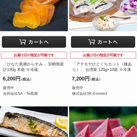
お届け日の指定が可能です
お届け日の指定が可能です
「ひなた黒潮からすみ 」宮崎県産
「アテモヤひとくちカット（種あ
計130g 木箱 ※冷蔵
り）」 台湾産 120g×10袋 ※冷凍
6,200円
7,200円
（税込）
（税込）
販売中
販売中
合同会社SA・Te黒潮
株式会社SK-Connect