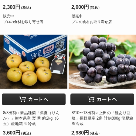
2,300円
2,000円
（税込）
（税込）
販売中
販売中
プロの食材お取り寄せ店
プロの食材お取り寄せ店
8/8出荷□ 新品種梨「凛夏（りん
8/10〜13出荷○ 上田の「種あり巨
か）」熊本県産 梨 秀 約2kg（6
峰」長野県産 2房 計約800g 簡易箱
玉）産地箱 ※冷蔵
※冷蔵
3,600円
2,980円
（税込）
（税込）