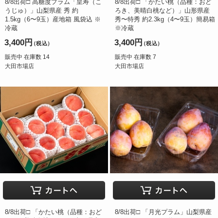
8/8出荷□ 高糖度プラム「皇寿（こ
8/8出荷□ 「かたい桃（品種：おど
うじゅ）」山梨県産 秀 約
ろき、美晴白桃など）」山形県産
1.5kg（6〜9玉）産地箱 風袋込 ※
秀〜特秀 約2.3kg（4〜9玉）簡易箱
冷蔵
※冷蔵
3,400円
3,400円
（税込）
（税込）
販売中 在庫数 14
販売中 在庫数 7
大田市場店
大田市場店
8/8出荷□ 「かたい桃（品種：おど
8/8出荷□ 「月光プラム」山梨県産