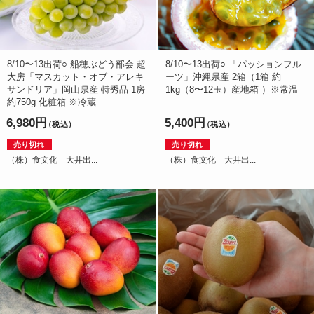
8/10〜13出荷○ 船穂ぶどう部会 超
8/10〜13出荷○ 「パッションフル
大房「マスカット・オブ・アレキ
ーツ」沖縄県産 2箱（1箱 約
サンドリア」岡山県産 特秀品 1房
1kg（8〜12玉）産地箱 ）※常温
約750g 化粧箱 ※冷蔵
6,980円
5,400円
（税込）
（税込）
売り切れ
売り切れ
（株）食文化 大井出...
（株）食文化 大井出...