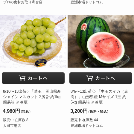
プロの食材お取り寄せ店
豊洲市場ドットコム
8/10〜13出荷○ 「晴王」岡山県産
8/6〜13出荷◇ 「中玉スイカ（赤
シャインマスカット 2房 計約1kg
肉）」山形県産 Mサイズ 1玉 約
簡易箱 ※冷蔵
5kg 簡易箱 ※冷蔵
4,980円
3,200円
（税込）
（送料・税込）
販売中 在庫数 8
販売中 在庫数 44
大田市場店
豊洲市場ドットコム