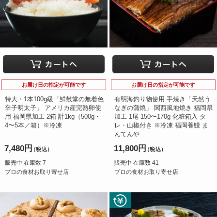
お届け日の指定が可能です
お届け日の指定が可能です
特大・1本100g級「鮮鼓堂の無着色
有明海釣り物使用 手焼き「天然う
辛子明太子」 アメリカ産完熟卵使
なぎの蒲焼」 関西風地焼き 福岡県
用 福岡県加工 2箱 計1kg（500g・
加工 1尾 150〜170g 化粧箱入 タ
4〜5本／箱）※冷凍
レ・山椒付き ※冷凍 福岡養鰻 ま
んてんや
7,480円
11,800円
（税込）
（税込）
販売中 在庫数 7
販売中 在庫数 41
プロの食材お取り寄せ店
プロの食材お取り寄せ店