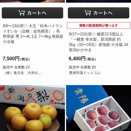
8/6〜13出荷◇ 大玉「松本ハイラン
複数の配達期間が選べます
ドすいか（品種：金色羅皇）」長
8/17〜22出荷◇ 糖度13.5度以上
野県産 秀 2〜4L 1玉 7〜9kg 簡易箱
「一糖賞 幸水梨」新潟県産 約
※冷蔵
5kg（10〜18玉）産地箱 ※冷蔵 JA
新潟かがやき
7,500円
6,400円
（税込）
（税込）
販売中 在庫数 22
販売中 在庫数 60
（株）食文化 大井出...
豊洲市場ドットコム