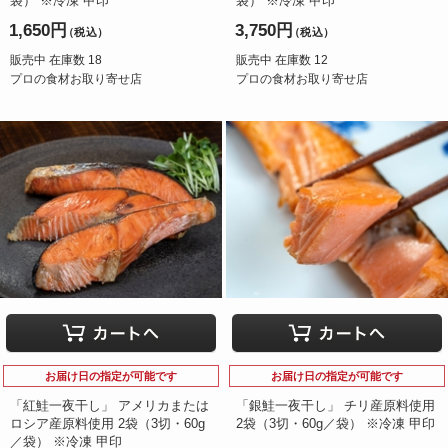
袋） ※冷凍 甲印
袋） ※冷凍 甲印
1,650円
3,750円
（税込）
（税込）
販売中 在庫数 18
販売中 在庫数 12
プロの食材お取り寄せ店
プロの食材お取り寄せ店
お届け日の指定が可能です
お届け日の指定が可能です
「紅鮭一夜干し」 アメリカまたは
「銀鮭一夜干し」 チリ産原料使用
ロシア産原料使用 2袋（3切・60g
2袋（3切・60g／袋） ※冷凍 甲印
／袋） ※冷凍 甲印