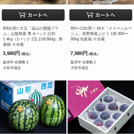
8/8出荷□ 大玉「塩山の貴陽プラ
8/6〜13出荷◇ 特大「クイーンルー
ム」山梨県産 秀 4パック 計約
ジュ」長野県産ぶどう 1房 800〜
1.4kg（1パック 2玉 計約360g）簡
900g 化粧箱 ※冷蔵
易箱 ※冷蔵
3,980円
7,980円
（税込）
（税込）
販売中 在庫数 3
販売中 在庫数 2
大田市場店
大田市場店