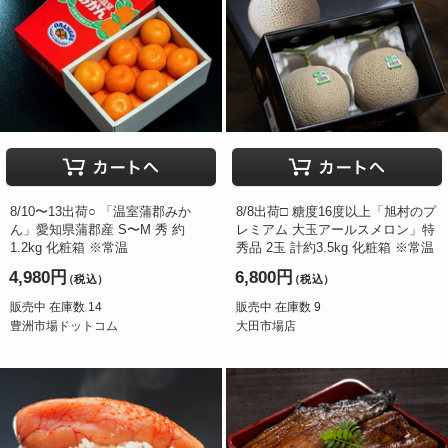
8/10〜13出荷○ 「温室蒲郡みか
8/8出荷□ 糖度16度以上「旭村のプ
ん」愛知県蒲郡産 S〜M 秀 約
レミアム 大玉アールスメロン」特
1.2kg 化粧箱 ※常温
秀品 2玉 計約3.5kg 化粧箱 ※常温
4,980円
6,800円
（税込）
（税込）
販売中 在庫数 14
販売中 在庫数 9
豊洲市場ドットコム
大田市場店