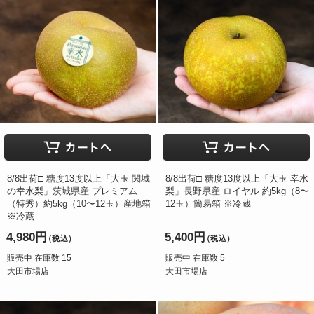
8/8出荷□ 糖度13度以上「大玉 関城
8/8出荷□ 糖度13度以上「大玉 幸水
の幸水梨」茨城県産 プレミアム
梨」長野県産 ロイヤル 約5kg（8〜
（特秀）約5kg（10〜12玉）産地箱
12玉）簡易箱 ※冷蔵
※冷蔵
4,980円
5,400円
（税込）
（税込）
販売中 在庫数 15
販売中 在庫数 5
大田市場店
大田市場店