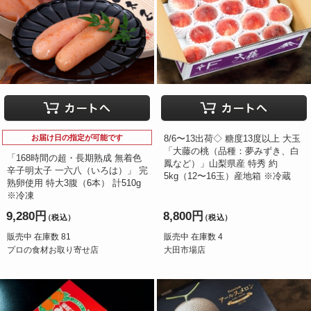
お届け日の指定が可能です
8/6〜13出荷◇ 糖度13度以上 大玉
「大藤の桃（品種：夢みずき、白
「168時間の超・長期熟成 無着色
鳳など）」山梨県産 特秀 約
辛子明太子 一六八（いろは）」 完
5kg（12〜16玉）産地箱 ※冷蔵
熟卵使用 特大3腹（6本） 計510g
※冷凍
9,280円
8,800円
（税込）
（税込）
販売中 在庫数 81
販売中 在庫数 4
プロの食材お取り寄せ店
大田市場店