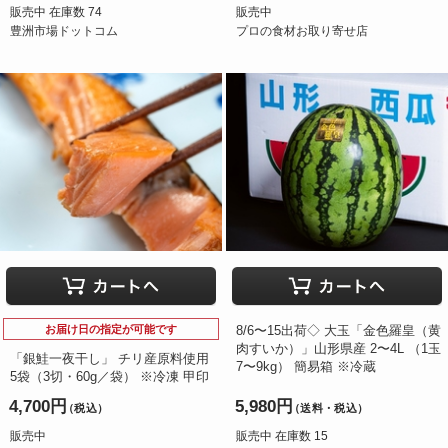
販売中 在庫数 74
販売中
豊洲市場ドットコム
プロの食材お取り寄せ店
お届け日の指定が可能です
8/6〜15出荷◇ 大玉「金色羅皇（黄
肉すいか）」山形県産 2〜4L （1玉
「銀鮭一夜干し」 チリ産原料使用
7〜9kg） 簡易箱 ※冷蔵
5袋（3切・60g／袋） ※冷凍 甲印
4,700円
5,980円
（税込）
（送料・税込）
販売中
販売中 在庫数 15