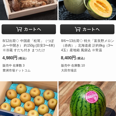
8/12出荷◇ 中国産「松茸」（つぼ
8/6〜13出荷◇ 特大「富良野メロン
み〜中開き） 約150g (目安3〜4本)
（赤肉）」北海道産 計約8kg（3〜
※冷蔵 すだち付き まつたけ
4玉）産地箱 風袋込 ※常温
4,980円
8,400円
（税込）
（税込）
販売中 在庫数 3
販売中 在庫数 10
豊洲市場ドットコム
大田市場店