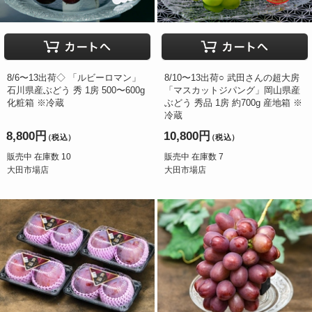
8/6〜13出荷◇ 「ルビーロマン」
8/10〜13出荷○ 武田さんの超大房
石川県産ぶどう 秀 1房 500〜600g
「マスカットジパング」岡山県産
化粧箱 ※冷蔵
ぶどう 秀品 1房 約700g 産地箱 ※
冷蔵
8,800円
10,800円
（税込）
（税込）
販売中 在庫数 10
販売中 在庫数 7
大田市場店
大田市場店