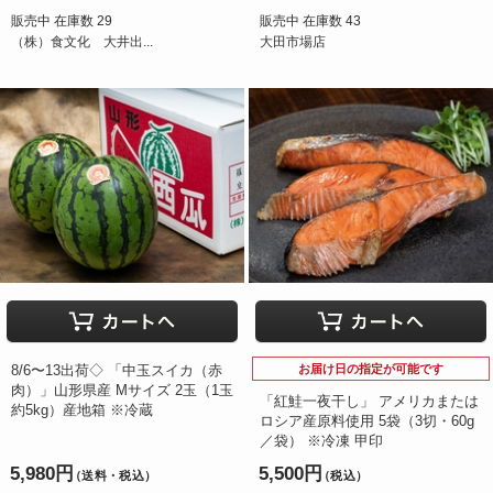
販売中 在庫数 29
販売中 在庫数 43
（株）食文化 大井出...
大田市場店
8/6〜13出荷◇ 「中玉スイカ（赤
お届け日の指定が可能です
肉）」山形県産 Mサイズ 2玉（1玉
「紅鮭一夜干し」 アメリカまたは
約5kg）産地箱 ※冷蔵
ロシア産原料使用 5袋（3切・60g
／袋） ※冷凍 甲印
5,980円
5,500円
（送料・税込）
（税込）