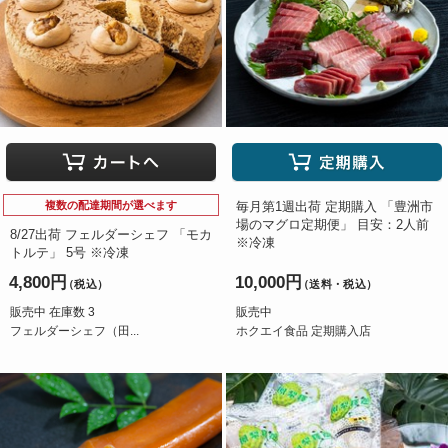
複数の配達期間が選べます
毎月第1週出荷 定期購入 「豊洲市
場のマグロ定期便」 目安：2人前
8/27出荷 フェルダーシェフ 「モカ
※冷凍
トルテ」 5号 ※冷凍
4,800円
10,000円
（税込）
（送料・税込）
販売中 在庫数 3
販売中
フェルダーシェフ（田...
ホクエイ食品 定期購入店