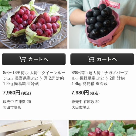
8/6〜13出荷◇ 大房「クイーンルー
8/8出荷□ 超大房「ナガノパープ
ジュ」長野県産ぶどう 秀 2房 計約
ル」長野県産 ぶどう 2房 計約
1.2kg 簡易箱 ※冷蔵
1.4kg 簡易箱 ※冷蔵
7,980円
7,980円
（税込）
（税込）
販売中 在庫数 26
販売中 在庫数 29
大田市場店
大田市場店