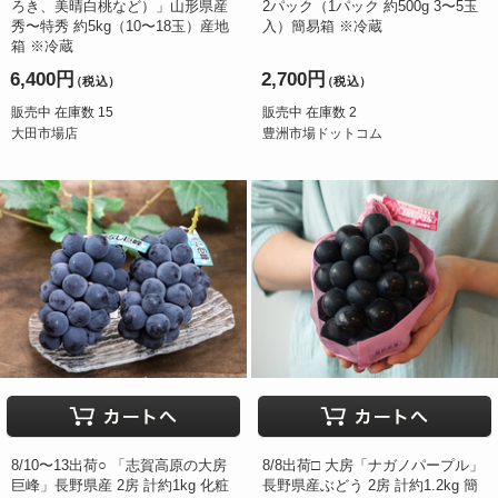
ろき、美晴白桃など）」山形県産
2パック（1パック 約500g 3〜5玉
秀〜特秀 約5kg（10〜18玉）産地
入）簡易箱 ※冷蔵
箱 ※冷蔵
6,400円
2,700円
（税込）
（税込）
販売中 在庫数 15
販売中 在庫数 2
大田市場店
豊洲市場ドットコム
8/10〜13出荷○ 「志賀高原の大房
8/8出荷□ 大房「ナガノパープル」
巨峰」長野県産 2房 計約1kg 化粧
長野県産ぶどう 2房 計約1.2kg 簡