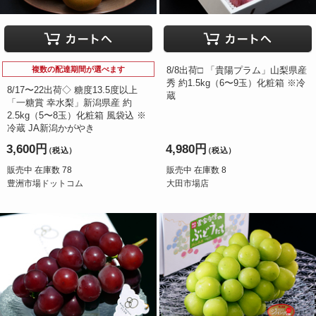
複数の配達期間が選べます
8/8出荷□ 「貴陽プラム」山梨県産
秀 約1.5kg（6〜9玉）化粧箱 ※冷
8/17〜22出荷◇ 糖度13.5度以上
蔵
「一糖賞 幸水梨」新潟県産 約
2.5kg（5〜8玉）化粧箱 風袋込 ※
冷蔵 JA新潟かがやき
3,600円
4,980円
（税込）
（税込）
販売中 在庫数 78
販売中 在庫数 8
豊洲市場ドットコム
大田市場店