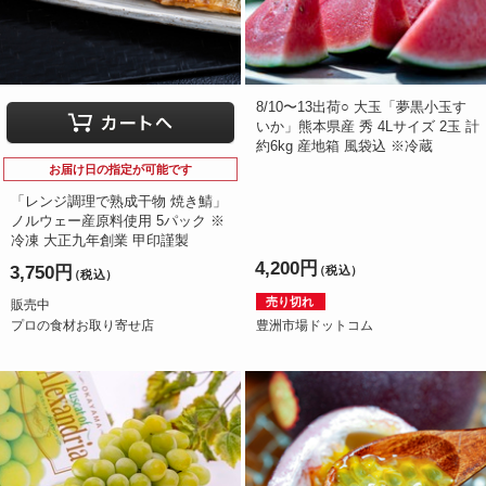
8/10〜13出荷○ 大玉「夢黒小玉す
いか」熊本県産 秀 4Lサイズ 2玉 計
約6kg 産地箱 風袋込 ※冷蔵
お届け日の指定が可能です
「レンジ調理で熟成干物 焼き鯖」
ノルウェー産原料使用 5パック ※
冷凍 大正九年創業 甲印謹製
4,200円
3,750円
（税込）
（税込）
売り切れ
販売中
プロの食材お取り寄せ店
豊洲市場ドットコム