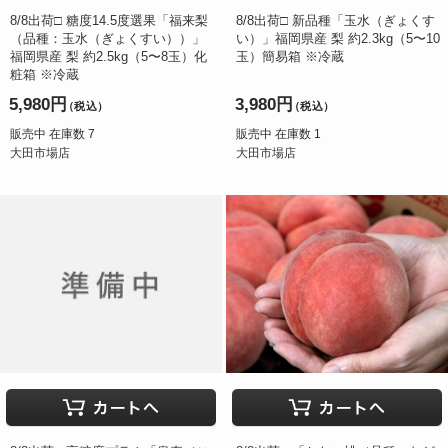
8/8出荷□ 糖度14.5度選果「福来梨
8/8出荷□ 新品種「玉水（ぎょくす
（品種：玉水（ぎょくすい））」
い）」福岡県産 梨 約2.3kg（5〜10
福岡県産 梨 約2.5kg（5〜8玉）化
玉）簡易箱 ※冷蔵
粧箱 ※冷蔵
5,980円
3,980円
（税込）
（税込）
販売中 在庫数 7
販売中 在庫数 1
大田市場店
大田市場店