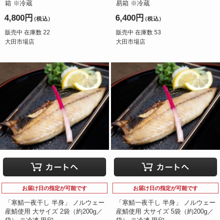
箱 ※冷蔵
易箱 ※冷蔵
4,800円
6,400円
（税込）
（税込）
販売中 在庫数 22
販売中 在庫数 53
大田市場店
大田市場店
お届け日の指定が可能です
お届け日の指定が可能です
「寒鯖一夜干し 半身」 ノルウェー
「寒鯖一夜干し 半身」 ノルウェー
産鯖使用 大サイズ 2袋（約200g／
産鯖使用 大サイズ 5袋（約200g／