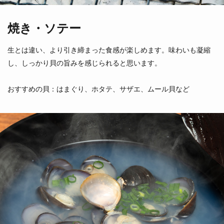
焼き・ソテー
生とは違い、より引き締まった食感が楽しめます。味わいも凝縮
し、しっかり貝の旨みを感じられると思います。
とりがい
まつぶ
おすすめの貝：はまぐり、ホタテ、サザエ、ムール貝など
鳥貝
真螺
（愛知県他）
（北海道）
いそつぶがい
くろばいがい