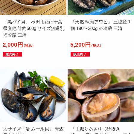
「黒バイ貝」 秋田または千葉
「天然 蝦夷アワビ」 三陸産 1
県産他 計約500g サイズ無選別
個 180〜200g ※冷蔵 三清
※冷蔵 三清
2,000円
5,200円
（税込）
（税込）
販売終了
販売終了
大サイズ「活 ムール貝」 青森
「手堀りあさり（砂抜き