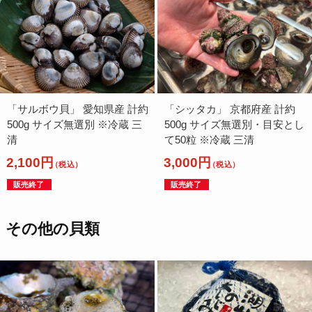
「サルボウ貝」 愛知県産 計約
「シッタカ」 京都府産 計約
500g サイズ無選別 ※冷蔵 三
500g サイズ無選別・目安とし
清
て50粒 ※冷蔵 三清
2,100円
3,000円
（税込）
（税込）
販売終了
販売終了
その他の貝類