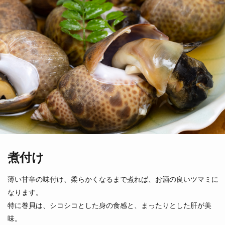
つきひがい
すだれがい
月日貝
簾貝
（鹿児島県）
（兵庫県他）
煮付け
薄い甘辛の味付け、柔らかくなるまで煮れば、お酒の良いツマミに
なります。
しろがい
ナガラミ
白貝
特に巻貝は、シコシコとした身の食感と、まったりとした肝が美
（愛知県他）
味。
（北海道他）