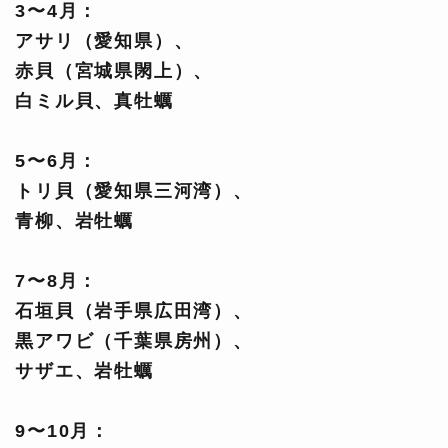
3〜4月：
アサリ（愛知県）、
赤貝（宮城県閖上）、
白ミル貝、真牡蠣
5〜6月：
トリ貝（愛知県三河湾）、
青柳、岩牡蠣
7〜8月：
石垣貝（岩手県広田湾）、
黒アワビ（千葉県房州）、
サザエ、岩牡蠣
9〜10月：