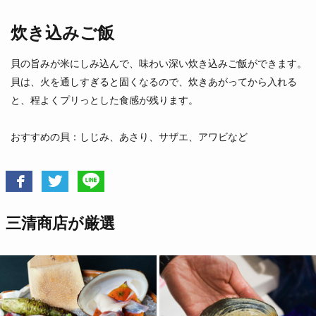
炊き込みご飯
とこぶし
マテ貝
床伏
（愛知県）
貝の旨みが米にしみ込んで、味わい深い炊き込みご飯ができます。
（徳島県他）
貝は、火を通しすぎると固くなるので、炊きあがってから入れる
と、程よくプリっとした食感が残ります。
おすすめの貝：しじみ、あさり、サザエ、アワビなど
三清商店が厳選
ウチムラサキ
北海あさり
（北海道）
（熊本県）