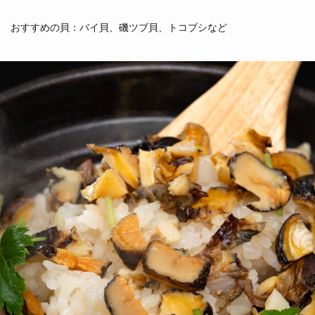
おすすめの貝：バイ貝、磯ツブ貝、トコブシなど
ムール貝
イガイ
（青森県他）
（茨城県）