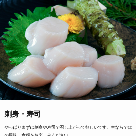
えぞあわび
本ミル貝
蝦夷鮑
（愛知県他）
（三陸・北海道）
刺身・寿司
やっぱりまずは刺身や寿司で召し上がって欲しいです。生ならでは
の風味、食感をお楽しみください。