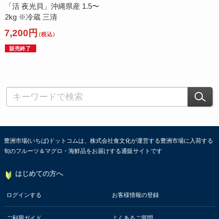
「活 夜光貝」沖縄県産 1.5〜
2kg ※冷蔵 三清
7,200円
（税込）
販売終了
豊洲市場(いちば)ドットコムは、株式会社食文化が運営する豊洲市場に入荷する
旬のフルーツ＆マグロ・海鮮品をお届けする通販サイトです
はじめての方へ
ログインする
お客様情報の登録
ご利用ガイド
よくあるご質問