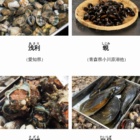
あさり
しじみ
浅利
蜆
（愛知県）
（青森県小川原湖他）
さざえ
たいらぎ