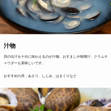
磯螺貝
黒バイ貝
（北海道）
（千葉県他）
汁物
貝の出汁を十分に味わえるのが汁物。おすましや味噌汁、クラムチ
ャウダーも美味しいです。
しろばいがい
ほっきがい
白バイ貝
北寄貝
おすすめの貝：あさり、しじみ、はまぐりなど
（山口県）
（北海道）