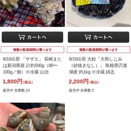
複数の配達期間が選べます
複数の配達期間が選べます
8/10出荷 「サザエ」 長崎また
8/10出荷 大粒「大和しじみ
は新潟県産 計約500g（80〜
（砂抜きなし）」 島根県宍道
100g／個）※冷蔵 山治
湖産 約1kg ※冷蔵 緋志
1,800円
2,200円
（税込）
（税込）
販売中 在庫数 10
販売中 在庫数 2