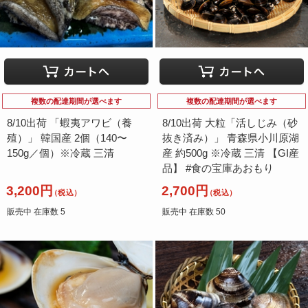
複数の配達期間が選べます
複数の配達期間が選べます
8/10出荷 「蝦夷アワビ（養
8/10出荷 大粒「活しじみ（砂
殖）」 韓国産 2個（140〜
抜き済み）」 青森県小川原湖
150g／個）※冷蔵 三清
産 約500g ※冷蔵 三清 【GI産
品】 #食の宝庫あおもり
3,200円
2,700円
（税込）
（税込）
販売中 在庫数 5
販売中 在庫数 50