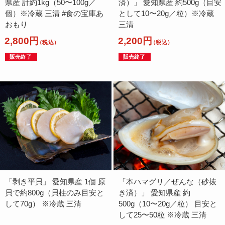
県産 計約1kg（50〜100g／
済）」 愛知県産 約500g（目安
個）※冷蔵 三清 #食の宝庫あ
として10〜20g／粒）※冷蔵
おもり
三清
2,800円
2,200円
（税込）
（税込）
販売終了
販売終了
「剥き平貝」 愛知県産 1個 原
「本ハマグリ／ぜんな（砂抜
貝で約800g（貝柱のみ目安と
き済）」 愛知県産 約
して70g） ※冷蔵 三清
500g（10〜20g／粒） 目安と
して25〜50粒 ※冷蔵 三清