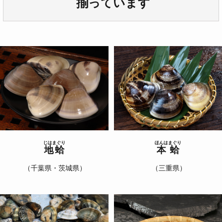
揃っています
じはまぐり
ほんはまぐり
地蛤
本蛤
（千葉県・茨城県）
（三重県）