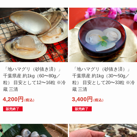
「地ハマグリ（砂抜き済）」
「地ハマグリ（砂抜き済）」
千葉県産 約1kg（60〜80g／
千葉県産 約1kg（30〜50g／
粒） 目安として12〜16粒 ※冷
粒） 目安として20〜33粒 ※冷
蔵 三清
蔵 三清
4,200円
3,400円
（税込）
（税込）
販売終了
販売終了