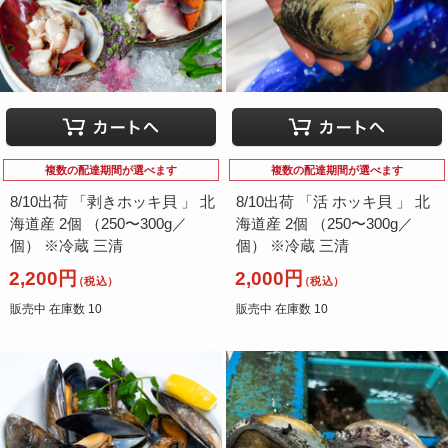
まがき
いわがき
真牡蠣
岩牡蠣
複数の配達期間が選べます
複数の配達期間が選べます
（北海道他）
（長崎県他）
8/10出荷 「剥きホッキ貝 」 北
8/10出荷 「活 ホッキ貝 」 北
海道産 2個 （250〜300g／
海道産 2個 （250〜300g／
個） ※冷蔵 三清
個） ※冷蔵 三清
2,200円
2,000円
（税込）
（税込）
販売中 在庫数 10
販売中 在庫数 10
やこうがい
シッタカ
夜光貝