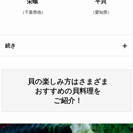
栄螺
平貝
（千葉県他）
（愛知県）
続き
貝の楽しみ方はさまざま
おすすめの貝料理を
ご紹介！
ほたて
白ミル貝
帆立
（愛知県他）
（北海道・三陸）