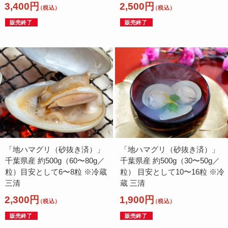
3,400円
2,500円
（税込）
（税込）
販売終了
販売終了
「地ハマグリ（砂抜き済）」
「地ハマグリ（砂抜き済）」
千葉県産 約500g（60〜80g／
千葉県産 約500g（30〜50g／
粒）目安として6〜8粒 ※冷蔵
粒） 目安として10〜16粒 ※冷
三清
蔵 三清
2,300円
1,900円
（税込）
（税込）
販売終了
販売終了