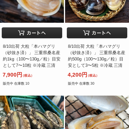
8/10出荷 大粒「本ハマグリ
8/10出荷 大粒「本ハマグリ
（砂抜き済）」 三重県桑名産
（砂抜き済）」 三重県桑名産
約1kg（100〜130g／粒）目安
約500g（100〜130g／粒）目
として7〜10粒 ※冷蔵 三清
安として3〜5粒 ※冷蔵 三清
7,900円
4,200円
（税込）
（税込）
販売中 在庫数 10
販売中 在庫数 30