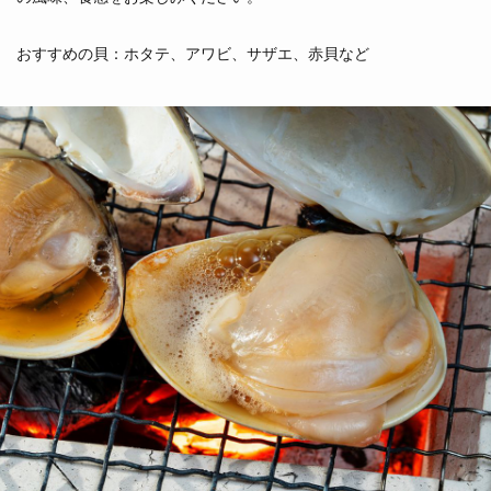
おすすめの貝：ホタテ、アワビ、サザエ、赤貝など
くろあわび
あかあわび
黒鮑
赤鮑
（三重県他）
（千葉県他）
あかがい
あおやぎ
赤貝
青柳
（宮城県閖上）
（北海道他）