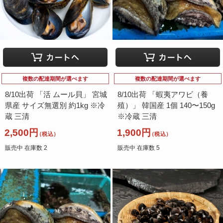
（大分県他）
（沖縄県）
and more…
複数の配達期間が選べます
複数の配達期間が選べます
8/10出荷 「活 ムール貝」 宮城
8/10出荷 「蝦夷アワビ（養
県産 サイズ無選別 約1kg ※冷
殖）」 韓国産 1個 140〜150g
蔵 三清
※冷蔵 三清
2,500円
1,900円
（税込）
（税込）
販売中 在庫数 2
販売中 在庫数 5