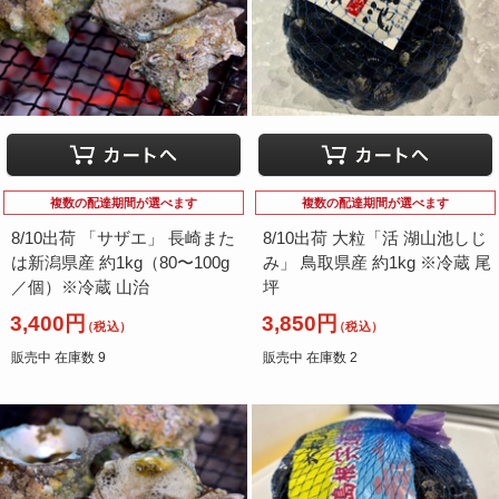
複数の配達期間が選べます
複数の配達期間が選べます
8/10出荷 「サザエ」 長崎また
8/10出荷 大粒「活 湖山池しじ
は新潟県産 約1kg（80〜100g
み」 鳥取県産 約1kg ※冷蔵 尾
／個）※冷蔵 山治
坪
3,400円
3,850円
（税込）
（税込）
販売中 在庫数 9
販売中 在庫数 2