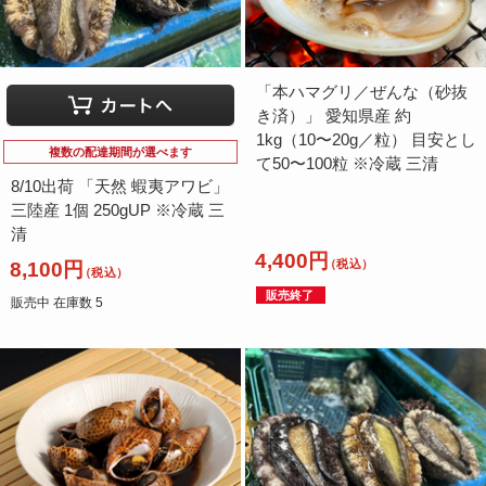
「本ハマグリ／ぜんな（砂抜
き済）」 愛知県産 約
1kg（10〜20g／粒） 目安とし
複数の配達期間が選べます
て50〜100粒 ※冷蔵 三清
8/10出荷 「天然 蝦夷アワビ」
三陸産 1個 250gUP ※冷蔵 三
清
4,400円
（税込）
8,100円
（税込）
販売終了
販売中 在庫数 5