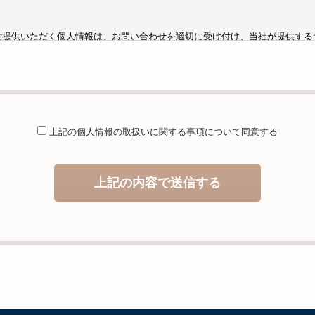
ご提供いただく個人情報は、お問い合わせを適切に受け付け、当社が提供する
するために利用します。
供することが予定される場合の事項
は法令に基づく場合を除き、取得した個人情報を第三者に提供することはあり
託を行うことが予定される場合
上記の個人情報の取扱いに関する
事項について同意する
人情報保護管理体制について一定の水準に達していると認めた委託者に業務委
等および問合せ窓口について
上記の内容で送信する
当社が保有する開示対象個人情報の利用目的の通知・開示・内容の訂正・追加
の停止（「開示等」といいます。）に応じます。開示等のお問合せは下記の連
ることの任意性及び当該情報を与えなかった場合に本人に生じる結果
しますが、当社が依頼する情報の提供がない場合、内容が正確でない場合はサ
いますのでご了承下さい。
イトへのアクセス状況について、アクセスログ、Cookie（クッキー）等を
住所、電話番号、電子メールアドレスなど、お客様を特定する個人情報は一切