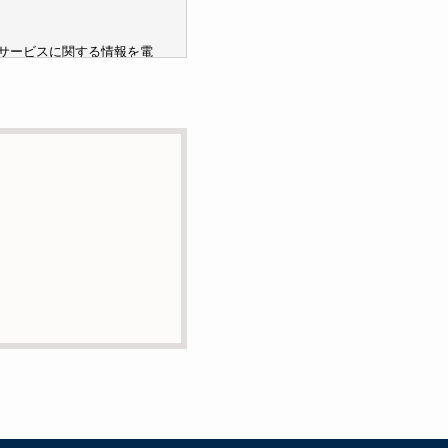
サービスに関する情報を電
ません。
託の目的で委託することが
または削除・利用の停止・
絡先までお願い致します。
ービスの提供やご対応等に
用いて管理しています。これら
含まれておりません。