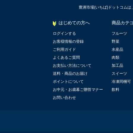
豊洲市場(いちば)ドットコム
個人情報に関する問合わせ
個人情報保護管理者：オペ
〒106-0044 東京都港
はじめての方へ
商品カテ
ＴＥＬ：050-5213-9267
ログインする
フルーツ
ＦＡＸ：047-401-6847
お客様情報の登録
野菜
ご利用ガイド
水産品
よくあるご質問
肉類
お支払い方法について
加工品
送料・商品のお届け
スイーツ
ポイントについて
冷凍同梱可
お中元・お歳暮ご贈答マナー
飲料
お問い合わせ