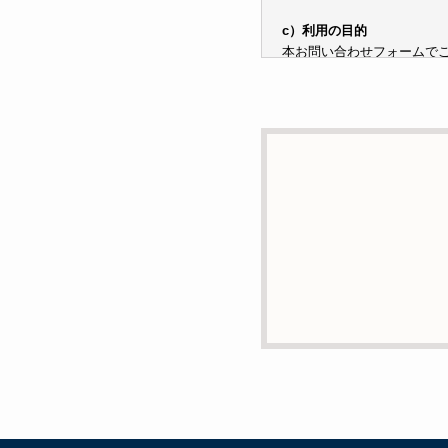
c）利用の目的
本お問い合わせフォームで
子メールや電話等でご提供
d）個人情報を第三者に提
本人の同意がある場合また
e）個人情報の取扱いの委
個人情報について当社が個
あります。
f）開示対象個人情報の開示
ご本人からの求めにより、
消去および第三者への提供
g）本人が個人情報を与え
個人情報の提供は任意と致
支障をきたす可能性がござ
h）弊社は、弊社のウェブサ
には、お客様のお名前、ご