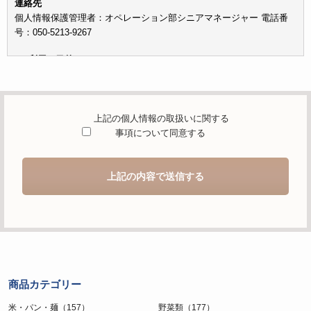
連絡先
個人情報保護管理者：オペレーション部シニアマネージャー 電話番
号：050-5213-9267
c）利用の目的
本お問い合わせフォームでご提供いただく個人情報は、お問い合わせ
を適切に受け付け、当社が提供するサービスに関する情報を電子メー
ルや電話等でご提供するために利用します。
上記の個人情報の取扱いに関する
d）個人情報を第三者に提供することが予定される場合の事項
事項について同意する
本人の同意がある場合または法令に基づく場合を除き、取得した個人
情報を第三者に提供することはありません。
上記の内容で送信する
e）個人情報の取扱いの委託を行うことが予定される場合
個人情報について当社が個人情報保護管理体制について一定の水準に
達していると認めた委託者に業務委託の目的で委託することがありま
す。
f）開示対象個人情報の開示等および問合せ窓口について
ご本人からの求めにより、当社が保有する開示対象個人情報の利用目
商品カテゴリー
的の通知・開示・内容の訂正・追加または削除・利用の停止・消去お
よび第三者への提供の停止（「開示等」といいます。）に応じます。
米・パン・麺（157）
野菜類（177）