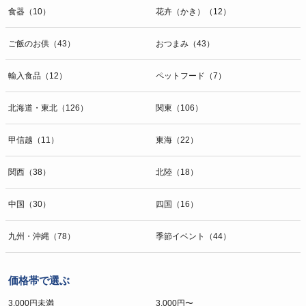
食器（10）
花卉（かき）（12）
ご飯のお供（43）
おつまみ（43）
輸入食品（12）
ペットフード（7）
北海道・東北（126）
関東（106）
甲信越（11）
東海（22）
関西（38）
北陸（18）
中国（30）
四国（16）
九州・沖縄（78）
季節イベント（44）
価格帯で選ぶ
3,000円未満
3,000円〜