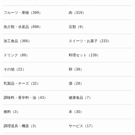
開示等のお問合せは下記の連絡先までお願い致します。
フルーツ・果物（399）
肉（319）
g）本人が個人情報を与えることの任意性及び当該情報を与えなかっ
た場合に本人に生じる結果
個人情報の提供は任意と致しますが、当社が依頼する情報の提供がな
魚介類・水産品（898）
豆類（9）
い場合、内容が正確でない場合はサービスの提供やご対応等に支障を
きたす可能性がございますのでご了承下さい。
加工食品（366）
スイーツ・お菓子（233）
h）弊社は、弊社のウェブサイトへのアクセス状況について、アクセ
ドリンク（89）
料理セット（139）
スログ、Cookie（クッキー）等を用いて管理しています。これらに
は、お客様のお名前、ご住所、電話番号、電子メールアドレスなど、
その他（22）
卵（38）
お客様を特定する個人情報は一切含まれておりません。
個人情報に関する問合わせ窓口
乳製品・チーズ（32）
酒（28）
個人情報保護管理者：オペレーション部シニアマネージャー
〒106-0044 東京都港区東麻布一丁目２７番１号 東麻布食文化ビル４
調味料・香辛料・油（43）
健康食品（7）
階
ＴＥＬ：050-5213-9267
燃料（3）
本（30）
ＦＡＸ：047-401-6847
調理道具・機器（3）
サービス（17）