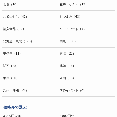
食器（10）
花卉（かき）（12）
ご飯のお供（42）
おつまみ（43）
輸入食品（12）
ペットフード（7）
北海道・東北（125）
関東（106）
甲信越（11）
東海（22）
関西（38）
北陸（18）
中国（30）
四国（16）
九州・沖縄（78）
季節イベント（45）
価格帯で選ぶ
3,000円未満
3,000円〜