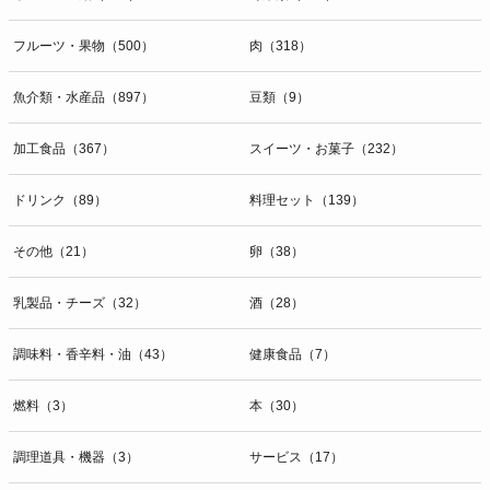
開示等のお問合せは下記の連絡先までお願い致します。
フルーツ・果物（500）
肉（318）
g）本人が個人情報を与えることの任意性及び当該情報を与えなかっ
た場合に本人に生じる結果
個人情報の提供は任意と致しますが、当社が依頼する情報の提供がな
魚介類・水産品（897）
豆類（9）
い場合、内容が正確でない場合はサービスの提供やご対応等に支障を
きたす可能性がございますのでご了承下さい。
加工食品（367）
スイーツ・お菓子（232）
h）弊社は、弊社のウェブサイトへのアクセス状況について、アクセ
ドリンク（89）
料理セット（139）
スログ、Cookie（クッキー）等を用いて管理しています。これらに
は、お客様のお名前、ご住所、電話番号、電子メールアドレスなど、
その他（21）
卵（38）
お客様を特定する個人情報は一切含まれておりません。
個人情報に関する問合わせ窓口
乳製品・チーズ（32）
酒（28）
個人情報保護管理者：オペレーション部シニアマネージャー
〒106-0044 東京都港区東麻布一丁目２７番１号 東麻布食文化ビル４
調味料・香辛料・油（43）
健康食品（7）
階
ＴＥＬ：050-5213-9267
燃料（3）
本（30）
ＦＡＸ：047-401-6847
調理道具・機器（3）
サービス（17）