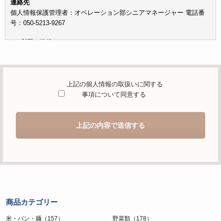
連絡先
個人情報保護管理者：オペレーション部シニアマネージャー 電話番
号：050-5213-9267
c）利用の目的
本お問い合わせフォームでご提供いただく個人情報は、お問い合わせ
を適切に受け付け、当社が提供するサービスに関する情報を電子メー
ルや電話等でご提供するために利用します。
上記の個人情報の取扱いに関する
d）個人情報を第三者に提供することが予定される場合の事項
事項について同意する
本人の同意がある場合または法令に基づく場合を除き、取得した個人
情報を第三者に提供することはありません。
上記の内容で送信する
e）個人情報の取扱いの委託を行うことが予定される場合
個人情報について当社が個人情報保護管理体制について一定の水準に
達していると認めた委託者に業務委託の目的で委託することがありま
す。
f）開示対象個人情報の開示等および問合せ窓口について
ご本人からの求めにより、当社が保有する開示対象個人情報の利用目
商品カテゴリー
的の通知・開示・内容の訂正・追加または削除・利用の停止・消去お
よび第三者への提供の停止（「開示等」といいます。）に応じます。
米・パン・麺（157）
野菜類（178）