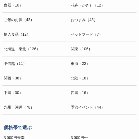
食器（10）
花卉（かき）（12）
ご飯のお供（43）
おつまみ（43）
輸入食品（12）
ペットフード（7）
北海道・東北（126）
関東（106）
甲信越（11）
東海（22）
関西（38）
北陸（18）
中国（30）
四国（16）
九州・沖縄（78）
季節イベント（44）
価格帯で選ぶ
3,000円未満
3,000円〜