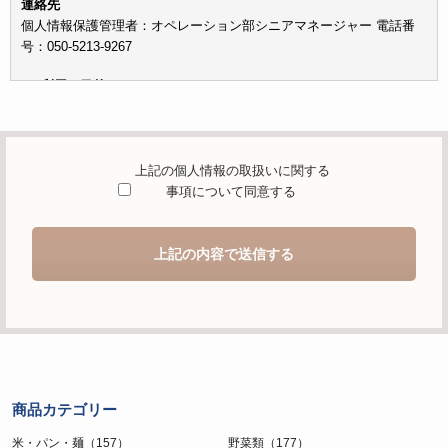
連絡先
個人情報保護管理者：オペレーション部シニアマネージャー 電話番
号：050-5213-9267
c）利用の目的
本お問い合わせフォームでご提供いただく個人情報は、お問い合わせ
を適切に受け付け、当社が提供するサービスに関する情報を電子メー
ルや電話等でご提供するために利用します。
上記の個人情報の取扱いに関する
d）個人情報を第三者に提供することが予定される場合の事項
事項について同意する
本人の同意がある場合または法令に基づく場合を除き、取得した個人
情報を第三者に提供することはありません。
上記の内容で送信する
e）個人情報の取扱いの委託を行うことが予定される場合
個人情報について当社が個人情報保護管理体制について一定の水準に
達していると認めた委託者に業務委託の目的で委託することがありま
す。
f）開示対象個人情報の開示等および問合せ窓口について
ご本人からの求めにより、当社が保有する開示対象個人情報の利用目
商品カテゴリー
的の通知・開示・内容の訂正・追加または削除・利用の停止・消去お
よび第三者への提供の停止（「開示等」といいます。）に応じます。
米・パン・麺（157）
野菜類（177）