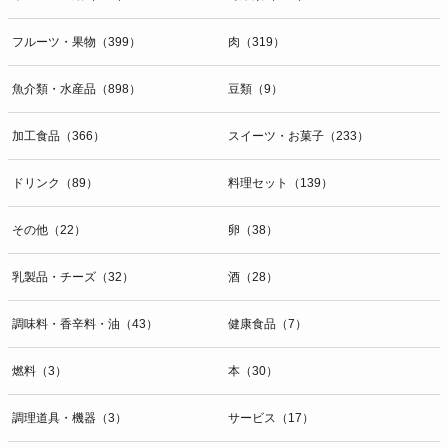
開示等のお問合せは下記の連絡先までお願い致します。
フルーツ・果物（399）
肉（319）
g）本人が個人情報を与えることの任意性及び当該情報を与えなかっ
た場合に本人に生じる結果
個人情報の提供は任意と致しますが、当社が依頼する情報の提供がな
魚介類・水産品（898）
豆類（9）
い場合、内容が正確でない場合はサービスの提供やご対応等に支障を
きたす可能性がございますのでご了承下さい。
加工食品（366）
スイーツ・お菓子（233）
h）弊社は、弊社のウェブサイトへのアクセス状況について、アクセ
ドリンク（89）
料理セット（139）
スログ、Cookie（クッキー）等を用いて管理しています。これらに
は、お客様のお名前、ご住所、電話番号、電子メールアドレスなど、
その他（22）
卵（38）
お客様を特定する個人情報は一切含まれておりません。
個人情報に関する問合わせ窓口
乳製品・チーズ（32）
酒（28）
個人情報保護管理者：オペレーション部シニアマネージャー
〒106-0044 東京都港区東麻布一丁目２７番１号 東麻布食文化ビル４
調味料・香辛料・油（43）
健康食品（7）
階
ＴＥＬ：050-5213-9267
燃料（3）
本（30）
ＦＡＸ：047-401-6847
調理道具・機器（3）
サービス（17）