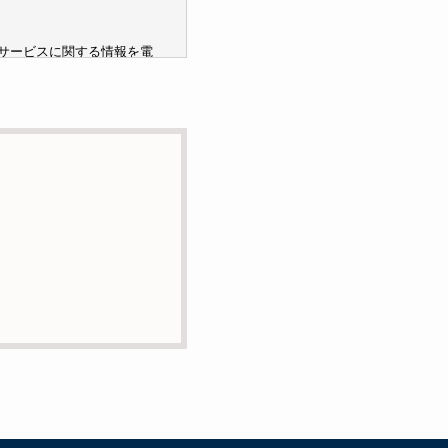
サービスに関する情報を電
ません。
託の目的で委託することが
または削除・利用の停止・
絡先までお願い致します。
ービスの提供やご対応等に
用いて管理しています。これら
含まれておりません。