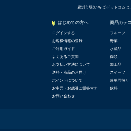
豊洲市場(いちば)ドットコム
個人情報に関する問合わせ
個人情報保護管理者：オペ
〒106-0044 東京都港
はじめての方へ
商品カテ
ＴＥＬ：050-5213-9267
ログインする
フルーツ
ＦＡＸ：047-401-6847
お客様情報の登録
野菜
ご利用ガイド
水産品
よくあるご質問
肉類
お支払い方法について
加工品
送料・商品のお届け
スイーツ
ポイントについて
冷凍同梱可
お中元・お歳暮ご贈答マナー
飲料
お問い合わせ