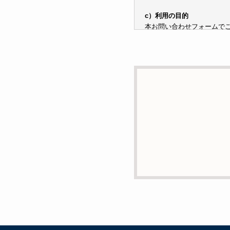
c）利用の目的
本お問い合わせフォームで
子メールや電話等でご提供
d）個人情報を第三者に提
本人の同意がある場合また
e）個人情報の取扱いの委
個人情報について当社が個
あります。
f）開示対象個人情報の開示
ご本人からの求めにより、
消去および第三者への提供
g）本人が個人情報を与え
個人情報の提供は任意と致
支障をきたす可能性がござ
h）弊社は、弊社のウェブサ
には、お客様のお名前、ご