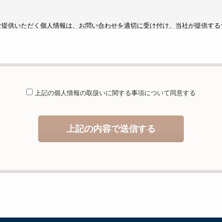
ご提供いただく個人情報は、お問い合わせを適切に受け付け、当社が提供する
するために利用します。
供することが予定される場合の事項
は法令に基づく場合を除き、取得した個人情報を第三者に提供することはあり
託を行うことが予定される場合
上記の個人情報の取扱いに関する
事項について同意する
人情報保護管理体制について一定の水準に達していると認めた委託者に業務委
等および問合せ窓口について
上記の内容で送信する
当社が保有する開示対象個人情報の利用目的の通知・開示・内容の訂正・追加
の停止（「開示等」といいます。）に応じます。開示等のお問合せは下記の連
ることの任意性及び当該情報を与えなかった場合に本人に生じる結果
しますが、当社が依頼する情報の提供がない場合、内容が正確でない場合はサ
いますのでご了承下さい。
イトへのアクセス状況について、アクセスログ、Cookie（クッキー）等を
住所、電話番号、電子メールアドレスなど、お客様を特定する個人情報は一切