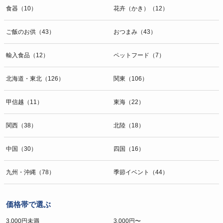
食器（10）
花卉（かき）（12）
ご飯のお供（43）
おつまみ（43）
輸入食品（12）
ペットフード（7）
北海道・東北（126）
関東（106）
甲信越（11）
東海（22）
関西（38）
北陸（18）
中国（30）
四国（16）
九州・沖縄（78）
季節イベント（44）
価格帯で選ぶ
3,000円未満
3,000円〜