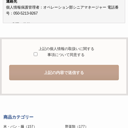
連絡先
個人情報保護管理者：オペレーション部シニアマネージャー 電話番
号：050-5213-9267
c）利用の目的
本お問い合わせフォームでご提供いただく個人情報は、お問い合わせ
を適切に受け付け、当社が提供するサービスに関する情報を電子メー
ルや電話等でご提供するために利用します。
上記の個人情報の取扱いに関する
d）個人情報を第三者に提供することが予定される場合の事項
事項について同意する
本人の同意がある場合または法令に基づく場合を除き、取得した個人
情報を第三者に提供することはありません。
上記の内容で送信する
e）個人情報の取扱いの委託を行うことが予定される場合
個人情報について当社が個人情報保護管理体制について一定の水準に
達していると認めた委託者に業務委託の目的で委託することがありま
す。
f）開示対象個人情報の開示等および問合せ窓口について
ご本人からの求めにより、当社が保有する開示対象個人情報の利用目
商品カテゴリー
的の通知・開示・内容の訂正・追加または削除・利用の停止・消去お
よび第三者への提供の停止（「開示等」といいます。）に応じます。
米・パン・麺（157）
野菜類（177）