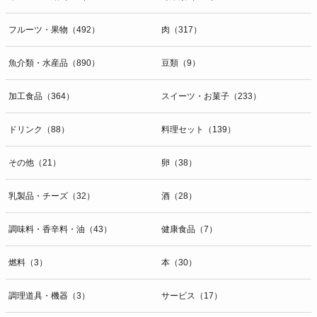
開示等のお問合せは下記の連絡先までお願い致します。
フルーツ・果物（492）
肉（317）
g）本人が個人情報を与えることの任意性及び当該情報を与えなかっ
た場合に本人に生じる結果
個人情報の提供は任意と致しますが、当社が依頼する情報の提供がな
魚介類・水産品（890）
豆類（9）
い場合、内容が正確でない場合はサービスの提供やご対応等に支障を
きたす可能性がございますのでご了承下さい。
加工食品（364）
スイーツ・お菓子（233）
h）弊社は、弊社のウェブサイトへのアクセス状況について、アクセ
ドリンク（88）
料理セット（139）
スログ、Cookie（クッキー）等を用いて管理しています。これらに
は、お客様のお名前、ご住所、電話番号、電子メールアドレスなど、
その他（21）
卵（38）
お客様を特定する個人情報は一切含まれておりません。
個人情報に関する問合わせ窓口
乳製品・チーズ（32）
酒（28）
個人情報保護管理者：オペレーション部シニアマネージャー
〒106-0044 東京都港区東麻布一丁目２７番１号 東麻布食文化ビル４
調味料・香辛料・油（43）
健康食品（7）
階
ＴＥＬ：050-5213-9267
燃料（3）
本（30）
ＦＡＸ：047-401-6847
調理道具・機器（3）
サービス（17）