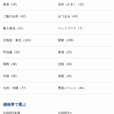
食器（10）
花卉（かき）（12）
ご飯のお供（42）
おつまみ（43）
輸入食品（12）
ペットフード（7）
北海道・東北（124）
関東（109）
甲信越（10）
東海（23）
関西（38）
北陸（18）
中国（30）
四国（16）
九州・沖縄（77）
季節イベント（44）
価格帯で選ぶ
3,000円未満
3,000円〜