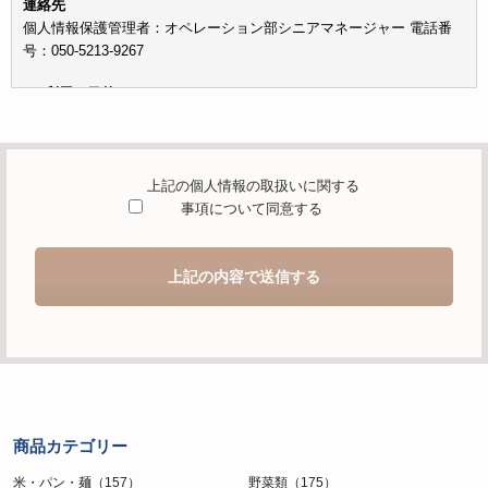
連絡先
個人情報保護管理者：オペレーション部シニアマネージャー 電話番
号：050-5213-9267
c）利用の目的
本お問い合わせフォームでご提供いただく個人情報は、お問い合わせ
を適切に受け付け、当社が提供するサービスに関する情報を電子メー
ルや電話等でご提供するために利用します。
上記の個人情報の取扱いに関する
d）個人情報を第三者に提供することが予定される場合の事項
事項について同意する
本人の同意がある場合または法令に基づく場合を除き、取得した個人
情報を第三者に提供することはありません。
上記の内容で送信する
e）個人情報の取扱いの委託を行うことが予定される場合
個人情報について当社が個人情報保護管理体制について一定の水準に
達していると認めた委託者に業務委託の目的で委託することがありま
す。
f）開示対象個人情報の開示等および問合せ窓口について
ご本人からの求めにより、当社が保有する開示対象個人情報の利用目
商品カテゴリー
的の通知・開示・内容の訂正・追加または削除・利用の停止・消去お
よび第三者への提供の停止（「開示等」といいます。）に応じます。
米・パン・麺（157）
野菜類（175）