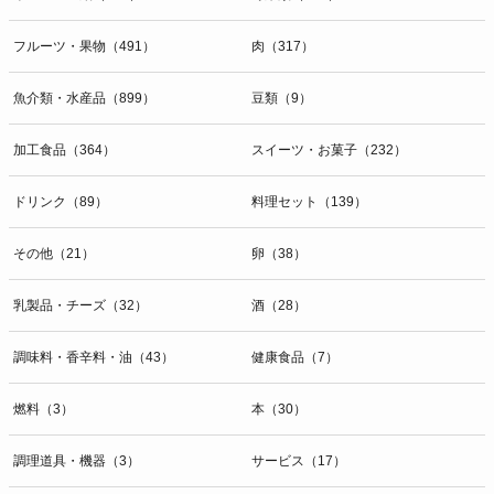
開示等のお問合せは下記の連絡先までお願い致します。
フルーツ・果物（491）
肉（317）
g）本人が個人情報を与えることの任意性及び当該情報を与えなかっ
た場合に本人に生じる結果
個人情報の提供は任意と致しますが、当社が依頼する情報の提供がな
魚介類・水産品（899）
豆類（9）
い場合、内容が正確でない場合はサービスの提供やご対応等に支障を
きたす可能性がございますのでご了承下さい。
加工食品（364）
スイーツ・お菓子（232）
h）弊社は、弊社のウェブサイトへのアクセス状況について、アクセ
ドリンク（89）
料理セット（139）
スログ、Cookie（クッキー）等を用いて管理しています。これらに
は、お客様のお名前、ご住所、電話番号、電子メールアドレスなど、
その他（21）
卵（38）
お客様を特定する個人情報は一切含まれておりません。
個人情報に関する問合わせ窓口
乳製品・チーズ（32）
酒（28）
個人情報保護管理者：オペレーション部シニアマネージャー
〒106-0044 東京都港区東麻布一丁目２７番１号 東麻布食文化ビル４
調味料・香辛料・油（43）
健康食品（7）
階
ＴＥＬ：050-5213-9267
燃料（3）
本（30）
ＦＡＸ：047-401-6847
調理道具・機器（3）
サービス（17）