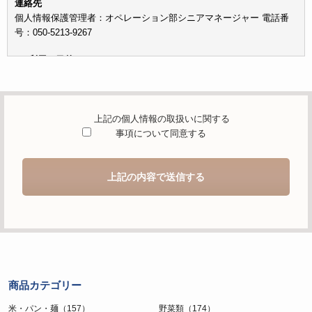
連絡先
個人情報保護管理者：オペレーション部シニアマネージャー 電話番
号：050-5213-9267
c）利用の目的
本お問い合わせフォームでご提供いただく個人情報は、お問い合わせ
を適切に受け付け、当社が提供するサービスに関する情報を電子メー
ルや電話等でご提供するために利用します。
上記の個人情報の取扱いに関する
d）個人情報を第三者に提供することが予定される場合の事項
事項について同意する
本人の同意がある場合または法令に基づく場合を除き、取得した個人
情報を第三者に提供することはありません。
上記の内容で送信する
e）個人情報の取扱いの委託を行うことが予定される場合
個人情報について当社が個人情報保護管理体制について一定の水準に
達していると認めた委託者に業務委託の目的で委託することがありま
す。
f）開示対象個人情報の開示等および問合せ窓口について
ご本人からの求めにより、当社が保有する開示対象個人情報の利用目
商品カテゴリー
的の通知・開示・内容の訂正・追加または削除・利用の停止・消去お
よび第三者への提供の停止（「開示等」といいます。）に応じます。
米・パン・麺（157）
野菜類（174）