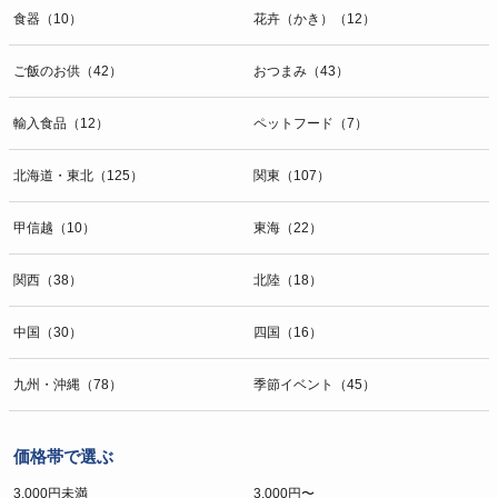
食器（10）
花卉（かき）（12）
ご飯のお供（42）
おつまみ（43）
輸入食品（12）
ペットフード（7）
北海道・東北（125）
関東（107）
甲信越（10）
東海（22）
関西（38）
北陸（18）
中国（30）
四国（16）
九州・沖縄（78）
季節イベント（45）
価格帯で選ぶ
3,000円未満
3,000円〜