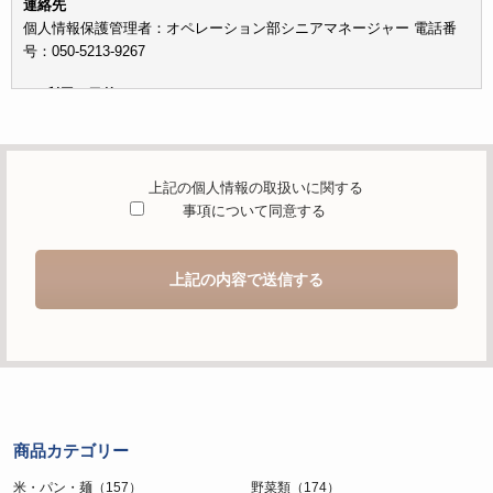
連絡先
個人情報保護管理者：オペレーション部シニアマネージャー 電話番
号：050-5213-9267
c）利用の目的
本お問い合わせフォームでご提供いただく個人情報は、お問い合わせ
を適切に受け付け、当社が提供するサービスに関する情報を電子メー
ルや電話等でご提供するために利用します。
上記の個人情報の取扱いに関する
d）個人情報を第三者に提供することが予定される場合の事項
事項について同意する
本人の同意がある場合または法令に基づく場合を除き、取得した個人
情報を第三者に提供することはありません。
上記の内容で送信する
e）個人情報の取扱いの委託を行うことが予定される場合
個人情報について当社が個人情報保護管理体制について一定の水準に
達していると認めた委託者に業務委託の目的で委託することがありま
す。
f）開示対象個人情報の開示等および問合せ窓口について
ご本人からの求めにより、当社が保有する開示対象個人情報の利用目
商品カテゴリー
的の通知・開示・内容の訂正・追加または削除・利用の停止・消去お
よび第三者への提供の停止（「開示等」といいます。）に応じます。
米・パン・麺（157）
野菜類（174）