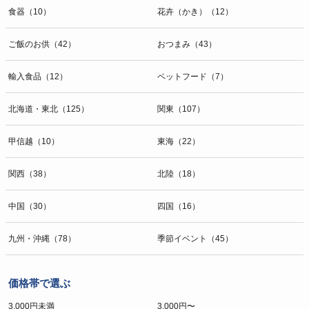
食器（10）
花卉（かき）（12）
ご飯のお供（42）
おつまみ（43）
輸入食品（12）
ペットフード（7）
北海道・東北（125）
関東（107）
甲信越（10）
東海（22）
関西（38）
北陸（18）
中国（30）
四国（16）
九州・沖縄（78）
季節イベント（45）
価格帯で選ぶ
3,000円未満
3,000円〜