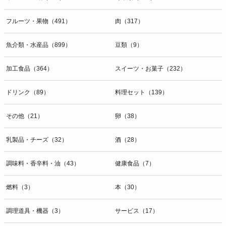
開示等のお問合せは下記の連絡先までお願い致します。
フルーツ・果物（491）
肉（317）
g）本人が個人情報を与えることの任意性及び当該情報を与えなかっ
た場合に本人に生じる結果
個人情報の提供は任意と致しますが、当社が依頼する情報の提供がな
魚介類・水産品（899）
豆類（9）
い場合、内容が正確でない場合はサービスの提供やご対応等に支障を
きたす可能性がございますのでご了承下さい。
加工食品（364）
スイーツ・お菓子（232）
h）弊社は、弊社のウェブサイトへのアクセス状況について、アクセ
ドリンク（89）
料理セット（139）
スログ、Cookie（クッキー）等を用いて管理しています。これらに
は、お客様のお名前、ご住所、電話番号、電子メールアドレスなど、
その他（21）
卵（38）
お客様を特定する個人情報は一切含まれておりません。
個人情報に関する問合わせ窓口
乳製品・チーズ（32）
酒（28）
個人情報保護管理者：オペレーション部シニアマネージャー
〒106-0044 東京都港区東麻布一丁目２７番１号 東麻布食文化ビル４
調味料・香辛料・油（43）
健康食品（7）
階
ＴＥＬ：050-5213-9267
燃料（3）
本（30）
ＦＡＸ：047-401-6847
調理道具・機器（3）
サービス（17）