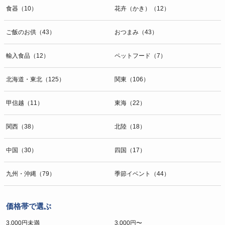
食器（10）
花卉（かき）（12）
ご飯のお供（43）
おつまみ（43）
輸入食品（12）
ペットフード（7）
北海道・東北（125）
関東（106）
甲信越（11）
東海（22）
関西（38）
北陸（18）
中国（30）
四国（17）
九州・沖縄（79）
季節イベント（44）
価格帯で選ぶ
3,000円未満
3,000円〜