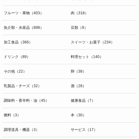
開示等のお問合せは下記の連絡先までお願い致します。
フルーツ・果物（403）
肉（318）
g）本人が個人情報を与えることの任意性及び当該情報を与えなかっ
た場合に本人に生じる結果
個人情報の提供は任意と致しますが、当社が依頼する情報の提供がな
魚介類・水産品（898）
豆類（9）
い場合、内容が正確でない場合はサービスの提供やご対応等に支障を
きたす可能性がございますのでご了承下さい。
加工食品（366）
スイーツ・お菓子（234）
h）弊社は、弊社のウェブサイトへのアクセス状況について、アクセ
ドリンク（89）
料理セット（140）
スログ、Cookie（クッキー）等を用いて管理しています。これらに
は、お客様のお名前、ご住所、電話番号、電子メールアドレスなど、
その他（22）
卵（38）
お客様を特定する個人情報は一切含まれておりません。
個人情報に関する問合わせ窓口
乳製品・チーズ（32）
酒（28）
個人情報保護管理者：オペレーション部シニアマネージャー
〒106-0044 東京都港区東麻布一丁目２７番１号 東麻布食文化ビル４
調味料・香辛料・油（45）
健康食品（7）
階
ＴＥＬ：050-5213-9267
燃料（3）
本（30）
ＦＡＸ：047-401-6847
調理道具・機器（3）
サービス（17）