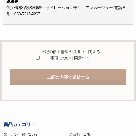
連絡先
個人情報保護管理者：オペレーション部シニアマネージャー 電話番
号：050-5213-9267
c）利用の目的
本お問い合わせフォームでご提供いただく個人情報は、お問い合わせ
を適切に受け付け、当社が提供するサービスに関する情報を電子メー
ルや電話等でご提供するために利用します。
上記の個人情報の取扱いに関する
d）個人情報を第三者に提供することが予定される場合の事項
事項について同意する
本人の同意がある場合または法令に基づく場合を除き、取得した個人
情報を第三者に提供することはありません。
上記の内容で送信する
e）個人情報の取扱いの委託を行うことが予定される場合
個人情報について当社が個人情報保護管理体制について一定の水準に
達していると認めた委託者に業務委託の目的で委託することがありま
す。
f）開示対象個人情報の開示等および問合せ窓口について
ご本人からの求めにより、当社が保有する開示対象個人情報の利用目
商品カテゴリー
的の通知・開示・内容の訂正・追加または削除・利用の停止・消去お
よび第三者への提供の停止（「開示等」といいます。）に応じます。
米・パン・麺（157）
野菜類（178）