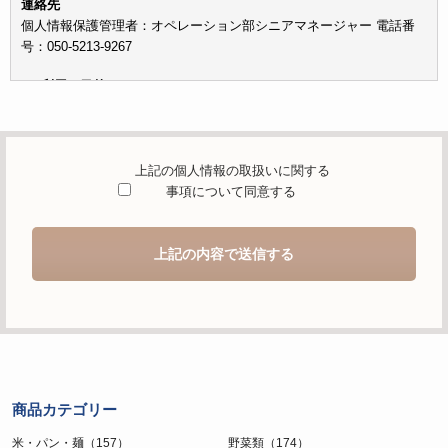
連絡先
個人情報保護管理者：オペレーション部シニアマネージャー 電話番
号：050-5213-9267
c）利用の目的
本お問い合わせフォームでご提供いただく個人情報は、お問い合わせ
を適切に受け付け、当社が提供するサービスに関する情報を電子メー
ルや電話等でご提供するために利用します。
上記の個人情報の取扱いに関する
d）個人情報を第三者に提供することが予定される場合の事項
事項について同意する
本人の同意がある場合または法令に基づく場合を除き、取得した個人
情報を第三者に提供することはありません。
上記の内容で送信する
e）個人情報の取扱いの委託を行うことが予定される場合
個人情報について当社が個人情報保護管理体制について一定の水準に
達していると認めた委託者に業務委託の目的で委託することがありま
す。
f）開示対象個人情報の開示等および問合せ窓口について
ご本人からの求めにより、当社が保有する開示対象個人情報の利用目
商品カテゴリー
的の通知・開示・内容の訂正・追加または削除・利用の停止・消去お
よび第三者への提供の停止（「開示等」といいます。）に応じます。
米・パン・麺（157）
野菜類（174）