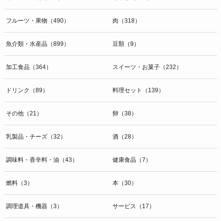
開示等のお問合せは下記の連絡先までお願い致します。
フルーツ・果物（490）
肉（318）
g）本人が個人情報を与えることの任意性及び当該情報を与えなかっ
た場合に本人に生じる結果
個人情報の提供は任意と致しますが、当社が依頼する情報の提供がな
魚介類・水産品（899）
豆類（9）
い場合、内容が正確でない場合はサービスの提供やご対応等に支障を
きたす可能性がございますのでご了承下さい。
加工食品（364）
スイーツ・お菓子（232）
h）弊社は、弊社のウェブサイトへのアクセス状況について、アクセ
ドリンク（89）
料理セット（139）
スログ、Cookie（クッキー）等を用いて管理しています。これらに
は、お客様のお名前、ご住所、電話番号、電子メールアドレスなど、
その他（21）
卵（38）
お客様を特定する個人情報は一切含まれておりません。
個人情報に関する問合わせ窓口
乳製品・チーズ（32）
酒（28）
個人情報保護管理者：オペレーション部シニアマネージャー
〒106-0044 東京都港区東麻布一丁目２７番１号 東麻布食文化ビル４
調味料・香辛料・油（43）
健康食品（7）
階
ＴＥＬ：050-5213-9267
燃料（3）
本（30）
ＦＡＸ：047-401-6847
調理道具・機器（3）
サービス（17）