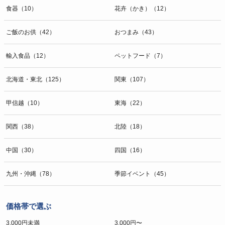
食器（10）
花卉（かき）（12）
ご飯のお供（42）
おつまみ（43）
輸入食品（12）
ペットフード（7）
北海道・東北（125）
関東（107）
甲信越（10）
東海（22）
関西（38）
北陸（18）
中国（30）
四国（16）
九州・沖縄（78）
季節イベント（45）
価格帯で選ぶ
3,000円未満
3,000円〜