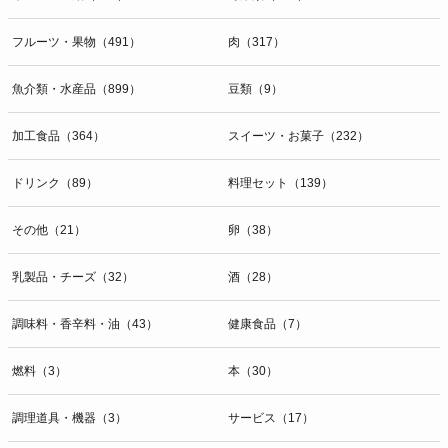
開示等のお問合せは下記の連絡先までお願い致します。
フルーツ・果物（491）
肉（317）
g）本人が個人情報を与えることの任意性及び当該情報を与えなかっ
た場合に本人に生じる結果
個人情報の提供は任意と致しますが、当社が依頼する情報の提供がな
魚介類・水産品（899）
豆類（9）
い場合、内容が正確でない場合はサービスの提供やご対応等に支障を
きたす可能性がございますのでご了承下さい。
加工食品（364）
スイーツ・お菓子（232）
h）弊社は、弊社のウェブサイトへのアクセス状況について、アクセ
ドリンク（89）
料理セット（139）
スログ、Cookie（クッキー）等を用いて管理しています。これらに
は、お客様のお名前、ご住所、電話番号、電子メールアドレスなど、
その他（21）
卵（38）
お客様を特定する個人情報は一切含まれておりません。
個人情報に関する問合わせ窓口
乳製品・チーズ（32）
酒（28）
個人情報保護管理者：オペレーション部シニアマネージャー
〒106-0044 東京都港区東麻布一丁目２７番１号 東麻布食文化ビル４
調味料・香辛料・油（43）
健康食品（7）
階
ＴＥＬ：050-5213-9267
燃料（3）
本（30）
ＦＡＸ：047-401-6847
調理道具・機器（3）
サービス（17）