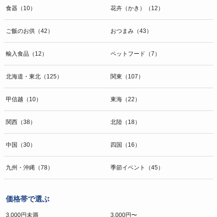
食器（10）
花卉（かき）（12）
ご飯のお供（42）
おつまみ（43）
輸入食品（12）
ペットフード（7）
北海道・東北（125）
関東（107）
甲信越（10）
東海（22）
関西（38）
北陸（18）
中国（30）
四国（16）
九州・沖縄（78）
季節イベント（45）
価格帯で選ぶ
3,000円未満
3,000円〜