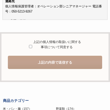
連絡先
個人情報保護管理者：オペレーション部シニアマネージャー 電話番
号：050-5213-9267
c）利用の目的
本お問い合わせフォームでご提供いただく個人情報は、お問い合わせ
を適切に受け付け、当社が提供するサービスに関する情報を電子メー
ルや電話等でご提供するために利用します。
上記の個人情報の取扱いに関する
d）個人情報を第三者に提供することが予定される場合の事項
事項について同意する
本人の同意がある場合または法令に基づく場合を除き、取得した個人
情報を第三者に提供することはありません。
上記の内容で送信する
e）個人情報の取扱いの委託を行うことが予定される場合
個人情報について当社が個人情報保護管理体制について一定の水準に
達していると認めた委託者に業務委託の目的で委託することがありま
す。
f）開示対象個人情報の開示等および問合せ窓口について
ご本人からの求めにより、当社が保有する開示対象個人情報の利用目
商品カテゴリー
的の通知・開示・内容の訂正・追加または削除・利用の停止・消去お
よび第三者への提供の停止（「開示等」といいます。）に応じます。
米・パン・麺（157）
野菜類（174）