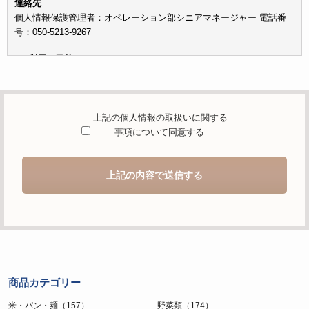
連絡先
個人情報保護管理者：オペレーション部シニアマネージャー 電話番
号：050-5213-9267
c）利用の目的
本お問い合わせフォームでご提供いただく個人情報は、お問い合わせ
を適切に受け付け、当社が提供するサービスに関する情報を電子メー
ルや電話等でご提供するために利用します。
上記の個人情報の取扱いに関する
d）個人情報を第三者に提供することが予定される場合の事項
事項について同意する
本人の同意がある場合または法令に基づく場合を除き、取得した個人
情報を第三者に提供することはありません。
上記の内容で送信する
e）個人情報の取扱いの委託を行うことが予定される場合
個人情報について当社が個人情報保護管理体制について一定の水準に
達していると認めた委託者に業務委託の目的で委託することがありま
す。
f）開示対象個人情報の開示等および問合せ窓口について
ご本人からの求めにより、当社が保有する開示対象個人情報の利用目
商品カテゴリー
的の通知・開示・内容の訂正・追加または削除・利用の停止・消去お
よび第三者への提供の停止（「開示等」といいます。）に応じます。
米・パン・麺（157）
野菜類（174）