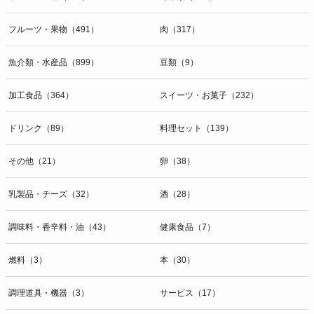
開示等のお問合せは下記の連絡先までお願い致します。
フルーツ・果物（491）
肉（317）
g）本人が個人情報を与えることの任意性及び当該情報を与えなかっ
た場合に本人に生じる結果
個人情報の提供は任意と致しますが、当社が依頼する情報の提供がな
魚介類・水産品（899）
豆類（9）
い場合、内容が正確でない場合はサービスの提供やご対応等に支障を
きたす可能性がございますのでご了承下さい。
加工食品（364）
スイーツ・お菓子（232）
h）弊社は、弊社のウェブサイトへのアクセス状況について、アクセ
ドリンク（89）
料理セット（139）
スログ、Cookie（クッキー）等を用いて管理しています。これらに
は、お客様のお名前、ご住所、電話番号、電子メールアドレスなど、
その他（21）
卵（38）
お客様を特定する個人情報は一切含まれておりません。
個人情報に関する問合わせ窓口
乳製品・チーズ（32）
酒（28）
個人情報保護管理者：オペレーション部シニアマネージャー
〒106-0044 東京都港区東麻布一丁目２７番１号 東麻布食文化ビル４
調味料・香辛料・油（43）
健康食品（7）
階
ＴＥＬ：050-5213-9267
燃料（3）
本（30）
ＦＡＸ：047-401-6847
調理道具・機器（3）
サービス（17）