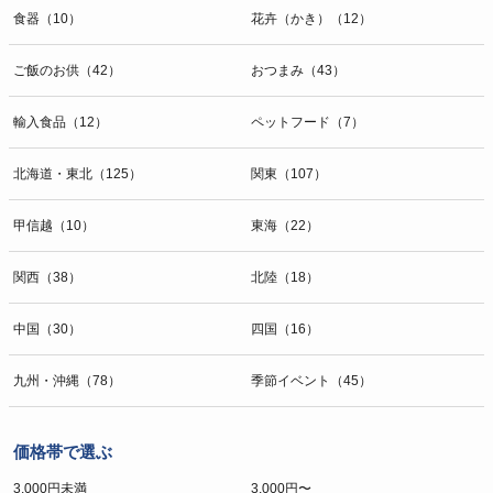
食器（10）
花卉（かき）（12）
ご飯のお供（42）
おつまみ（43）
輸入食品（12）
ペットフード（7）
北海道・東北（125）
関東（107）
甲信越（10）
東海（22）
関西（38）
北陸（18）
中国（30）
四国（16）
九州・沖縄（78）
季節イベント（45）
価格帯で選ぶ
3,000円未満
3,000円〜