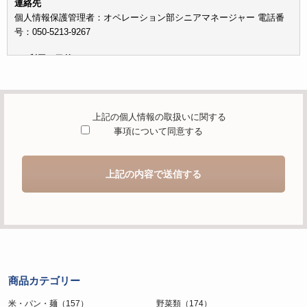
連絡先
個人情報保護管理者：オペレーション部シニアマネージャー 電話番
号：050-5213-9267
c）利用の目的
本お問い合わせフォームでご提供いただく個人情報は、お問い合わせ
を適切に受け付け、当社が提供するサービスに関する情報を電子メー
ルや電話等でご提供するために利用します。
上記の個人情報の取扱いに関する
d）個人情報を第三者に提供することが予定される場合の事項
事項について同意する
本人の同意がある場合または法令に基づく場合を除き、取得した個人
情報を第三者に提供することはありません。
上記の内容で送信する
e）個人情報の取扱いの委託を行うことが予定される場合
個人情報について当社が個人情報保護管理体制について一定の水準に
達していると認めた委託者に業務委託の目的で委託することがありま
す。
f）開示対象個人情報の開示等および問合せ窓口について
ご本人からの求めにより、当社が保有する開示対象個人情報の利用目
商品カテゴリー
的の通知・開示・内容の訂正・追加または削除・利用の停止・消去お
よび第三者への提供の停止（「開示等」といいます。）に応じます。
米・パン・麺（157）
野菜類（174）