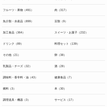
開示等のお問合せは下記の連絡先までお願い致します。
フルーツ・果物（491）
肉（317）
g）本人が個人情報を与えることの任意性及び当該情報を与えなかっ
た場合に本人に生じる結果
個人情報の提供は任意と致しますが、当社が依頼する情報の提供がな
魚介類・水産品（899）
豆類（9）
い場合、内容が正確でない場合はサービスの提供やご対応等に支障を
きたす可能性がございますのでご了承下さい。
加工食品（364）
スイーツ・お菓子（232）
h）弊社は、弊社のウェブサイトへのアクセス状況について、アクセ
ドリンク（89）
料理セット（139）
スログ、Cookie（クッキー）等を用いて管理しています。これらに
は、お客様のお名前、ご住所、電話番号、電子メールアドレスなど、
その他（21）
卵（38）
お客様を特定する個人情報は一切含まれておりません。
個人情報に関する問合わせ窓口
乳製品・チーズ（32）
酒（28）
個人情報保護管理者：オペレーション部シニアマネージャー
〒106-0044 東京都港区東麻布一丁目２７番１号 東麻布食文化ビル４
調味料・香辛料・油（43）
健康食品（7）
階
ＴＥＬ：050-5213-9267
燃料（3）
本（30）
ＦＡＸ：047-401-6847
調理道具・機器（3）
サービス（17）