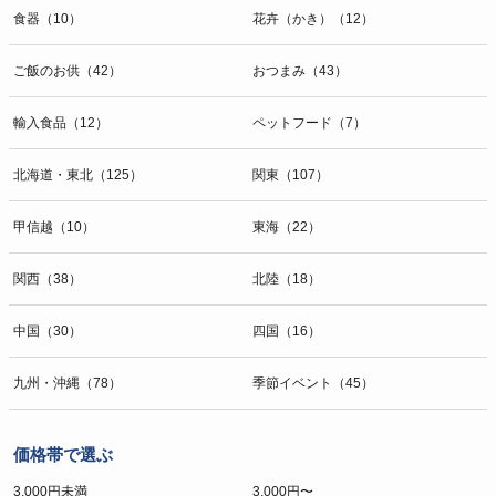
食器（10）
花卉（かき）（12）
ご飯のお供（42）
おつまみ（43）
輸入食品（12）
ペットフード（7）
北海道・東北（125）
関東（107）
甲信越（10）
東海（22）
関西（38）
北陸（18）
中国（30）
四国（16）
九州・沖縄（78）
季節イベント（45）
価格帯で選ぶ
3,000円未満
3,000円〜