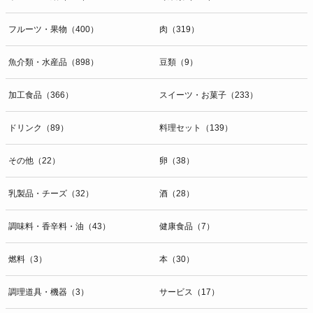
開示等のお問合せは下記の連絡先までお願い致します。
フルーツ・果物（400）
肉（319）
g）本人が個人情報を与えることの任意性及び当該情報を与えなかっ
た場合に本人に生じる結果
個人情報の提供は任意と致しますが、当社が依頼する情報の提供がな
魚介類・水産品（898）
豆類（9）
い場合、内容が正確でない場合はサービスの提供やご対応等に支障を
きたす可能性がございますのでご了承下さい。
加工食品（366）
スイーツ・お菓子（233）
h）弊社は、弊社のウェブサイトへのアクセス状況について、アクセ
ドリンク（89）
料理セット（139）
スログ、Cookie（クッキー）等を用いて管理しています。これらに
は、お客様のお名前、ご住所、電話番号、電子メールアドレスなど、
その他（22）
卵（38）
お客様を特定する個人情報は一切含まれておりません。
個人情報に関する問合わせ窓口
乳製品・チーズ（32）
酒（28）
個人情報保護管理者：オペレーション部シニアマネージャー
〒106-0044 東京都港区東麻布一丁目２７番１号 東麻布食文化ビル４
調味料・香辛料・油（43）
健康食品（7）
階
ＴＥＬ：050-5213-9267
燃料（3）
本（30）
ＦＡＸ：047-401-6847
調理道具・機器（3）
サービス（17）