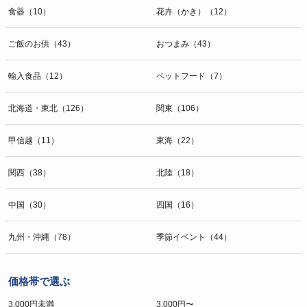
食器（10）
花卉（かき）（12）
ご飯のお供（43）
おつまみ（43）
輸入食品（12）
ペットフード（7）
北海道・東北（126）
関東（106）
甲信越（11）
東海（22）
関西（38）
北陸（18）
中国（30）
四国（16）
九州・沖縄（78）
季節イベント（44）
価格帯で選ぶ
3,000円未満
3,000円〜