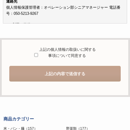
連絡先
個人情報保護管理者：オペレーション部シニアマネージャー 電話番
号：050-5213-9267
c）利用の目的
本お問い合わせフォームでご提供いただく個人情報は、お問い合わせ
を適切に受け付け、当社が提供するサービスに関する情報を電子メー
ルや電話等でご提供するために利用します。
上記の個人情報の取扱いに関する
d）個人情報を第三者に提供することが予定される場合の事項
事項について同意する
本人の同意がある場合または法令に基づく場合を除き、取得した個人
情報を第三者に提供することはありません。
上記の内容で送信する
e）個人情報の取扱いの委託を行うことが予定される場合
個人情報について当社が個人情報保護管理体制について一定の水準に
達していると認めた委託者に業務委託の目的で委託することがありま
す。
f）開示対象個人情報の開示等および問合せ窓口について
ご本人からの求めにより、当社が保有する開示対象個人情報の利用目
商品カテゴリー
的の通知・開示・内容の訂正・追加または削除・利用の停止・消去お
よび第三者への提供の停止（「開示等」といいます。）に応じます。
米・パン・麺（157）
野菜類（177）