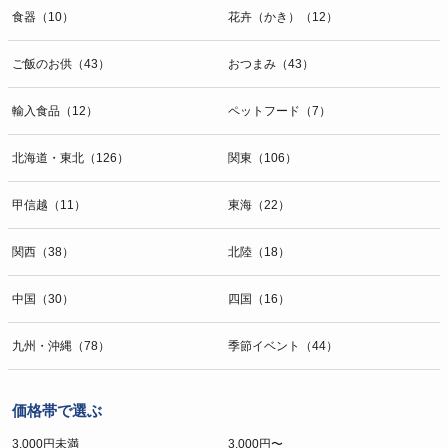
食器（10）
花卉（かき）（12）
ご飯のお供（43）
おつまみ（43）
輸入食品（12）
ペットフード（7）
北海道・東北（126）
関東（106）
甲信越（11）
東海（22）
関西（38）
北陸（18）
中国（30）
四国（16）
九州・沖縄（78）
季節イベント（44）
価格帯で選ぶ
3,000円未満
3,000円〜