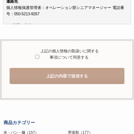
連絡先
個人情報保護管理者：オペレーション部シニアマネージャー 電話番
号：050-5213-9267
c）利用の目的
本お問い合わせフォームでご提供いただく個人情報は、お問い合わせ
を適切に受け付け、当社が提供するサービスに関する情報を電子メー
ルや電話等でご提供するために利用します。
上記の個人情報の取扱いに関する
d）個人情報を第三者に提供することが予定される場合の事項
事項について同意する
本人の同意がある場合または法令に基づく場合を除き、取得した個人
情報を第三者に提供することはありません。
上記の内容で送信する
e）個人情報の取扱いの委託を行うことが予定される場合
個人情報について当社が個人情報保護管理体制について一定の水準に
達していると認めた委託者に業務委託の目的で委託することがありま
す。
f）開示対象個人情報の開示等および問合せ窓口について
ご本人からの求めにより、当社が保有する開示対象個人情報の利用目
商品カテゴリー
的の通知・開示・内容の訂正・追加または削除・利用の停止・消去お
よび第三者への提供の停止（「開示等」といいます。）に応じます。
米・パン・麺（157）
野菜類（177）