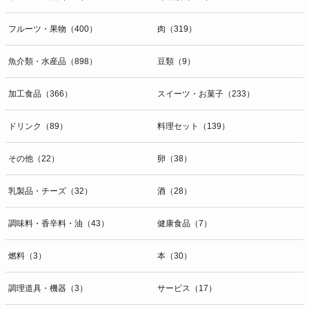
開示等のお問合せは下記の連絡先までお願い致します。
フルーツ・果物（400）
肉（319）
g）本人が個人情報を与えることの任意性及び当該情報を与えなかっ
た場合に本人に生じる結果
個人情報の提供は任意と致しますが、当社が依頼する情報の提供がな
魚介類・水産品（898）
豆類（9）
い場合、内容が正確でない場合はサービスの提供やご対応等に支障を
きたす可能性がございますのでご了承下さい。
加工食品（366）
スイーツ・お菓子（233）
h）弊社は、弊社のウェブサイトへのアクセス状況について、アクセ
ドリンク（89）
料理セット（139）
スログ、Cookie（クッキー）等を用いて管理しています。これらに
は、お客様のお名前、ご住所、電話番号、電子メールアドレスなど、
その他（22）
卵（38）
お客様を特定する個人情報は一切含まれておりません。
個人情報に関する問合わせ窓口
乳製品・チーズ（32）
酒（28）
個人情報保護管理者：オペレーション部シニアマネージャー
〒106-0044 東京都港区東麻布一丁目２７番１号 東麻布食文化ビル４
調味料・香辛料・油（43）
健康食品（7）
階
ＴＥＬ：050-5213-9267
燃料（3）
本（30）
ＦＡＸ：047-401-6847
調理道具・機器（3）
サービス（17）