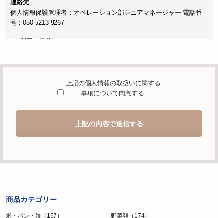
連絡先
個人情報保護管理者：オペレーション部シニアマネージャー 電話番
号：050-5213-9267
c）利用の目的
本お問い合わせフォームでご提供いただく個人情報は、お問い合わせ
を適切に受け付け、当社が提供するサービスに関する情報を電子メー
ルや電話等でご提供するために利用します。
上記の個人情報の取扱いに関する
d）個人情報を第三者に提供することが予定される場合の事項
事項について同意する
本人の同意がある場合または法令に基づく場合を除き、取得した個人
情報を第三者に提供することはありません。
上記の内容で送信する
e）個人情報の取扱いの委託を行うことが予定される場合
個人情報について当社が個人情報保護管理体制について一定の水準に
達していると認めた委託者に業務委託の目的で委託することがありま
す。
f）開示対象個人情報の開示等および問合せ窓口について
ご本人からの求めにより、当社が保有する開示対象個人情報の利用目
商品カテゴリー
的の通知・開示・内容の訂正・追加または削除・利用の停止・消去お
よび第三者への提供の停止（「開示等」といいます。）に応じます。
米・パン・麺（157）
野菜類（174）