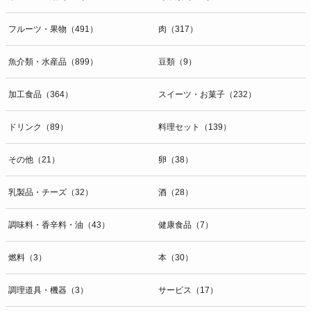
開示等のお問合せは下記の連絡先までお願い致します。
フルーツ・果物（491）
肉（317）
g）本人が個人情報を与えることの任意性及び当該情報を与えなかっ
た場合に本人に生じる結果
個人情報の提供は任意と致しますが、当社が依頼する情報の提供がな
魚介類・水産品（899）
豆類（9）
い場合、内容が正確でない場合はサービスの提供やご対応等に支障を
きたす可能性がございますのでご了承下さい。
加工食品（364）
スイーツ・お菓子（232）
h）弊社は、弊社のウェブサイトへのアクセス状況について、アクセ
ドリンク（89）
料理セット（139）
スログ、Cookie（クッキー）等を用いて管理しています。これらに
は、お客様のお名前、ご住所、電話番号、電子メールアドレスなど、
その他（21）
卵（38）
お客様を特定する個人情報は一切含まれておりません。
個人情報に関する問合わせ窓口
乳製品・チーズ（32）
酒（28）
個人情報保護管理者：オペレーション部シニアマネージャー
〒106-0044 東京都港区東麻布一丁目２７番１号 東麻布食文化ビル４
調味料・香辛料・油（43）
健康食品（7）
階
ＴＥＬ：050-5213-9267
燃料（3）
本（30）
ＦＡＸ：047-401-6847
調理道具・機器（3）
サービス（17）