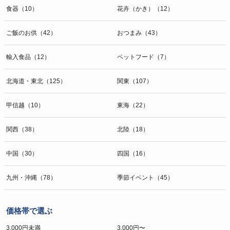
食器（10）
花卉（かき）（12）
ご飯のお供（42）
おつまみ（43）
輸入食品（12）
ペットフード（7）
北海道・東北（125）
関東（107）
甲信越（10）
東海（22）
関西（38）
北陸（18）
中国（30）
四国（16）
九州・沖縄（78）
季節イベント（45）
価格帯で選ぶ
3,000円未満
3,000円〜