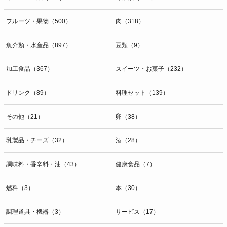
開示等のお問合せは下記の連絡先までお願い致します。
フルーツ・果物（500）
肉（318）
g）本人が個人情報を与えることの任意性及び当該情報を与えなかっ
た場合に本人に生じる結果
個人情報の提供は任意と致しますが、当社が依頼する情報の提供がな
魚介類・水産品（897）
豆類（9）
い場合、内容が正確でない場合はサービスの提供やご対応等に支障を
きたす可能性がございますのでご了承下さい。
加工食品（367）
スイーツ・お菓子（232）
h）弊社は、弊社のウェブサイトへのアクセス状況について、アクセ
ドリンク（89）
料理セット（139）
スログ、Cookie（クッキー）等を用いて管理しています。これらに
は、お客様のお名前、ご住所、電話番号、電子メールアドレスなど、
その他（21）
卵（38）
お客様を特定する個人情報は一切含まれておりません。
個人情報に関する問合わせ窓口
乳製品・チーズ（32）
酒（28）
個人情報保護管理者：オペレーション部シニアマネージャー
〒106-0044 東京都港区東麻布一丁目２７番１号 東麻布食文化ビル４
調味料・香辛料・油（43）
健康食品（7）
階
ＴＥＬ：050-5213-9267
燃料（3）
本（30）
ＦＡＸ：047-401-6847
調理道具・機器（3）
サービス（17）