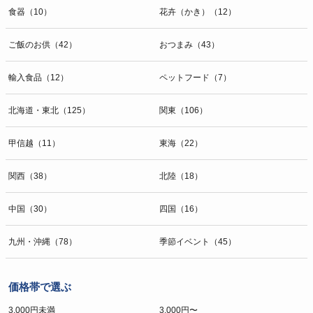
食器（10）
花卉（かき）（12）
ご飯のお供（42）
おつまみ（43）
輸入食品（12）
ペットフード（7）
北海道・東北（125）
関東（106）
甲信越（11）
東海（22）
関西（38）
北陸（18）
中国（30）
四国（16）
九州・沖縄（78）
季節イベント（45）
価格帯で選ぶ
3,000円未満
3,000円〜