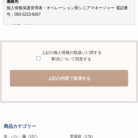
連絡先
個人情報保護管理者：オペレーション部シニアマネージャー 電話番
号：050-5213-9267
c）利用の目的
本お問い合わせフォームでご提供いただく個人情報は、お問い合わせ
を適切に受け付け、当社が提供するサービスに関する情報を電子メー
ルや電話等でご提供するために利用します。
上記の個人情報の取扱いに関する
d）個人情報を第三者に提供することが予定される場合の事項
事項について同意する
本人の同意がある場合または法令に基づく場合を除き、取得した個人
情報を第三者に提供することはありません。
上記の内容で送信する
e）個人情報の取扱いの委託を行うことが予定される場合
個人情報について当社が個人情報保護管理体制について一定の水準に
達していると認めた委託者に業務委託の目的で委託することがありま
す。
f）開示対象個人情報の開示等および問合せ窓口について
ご本人からの求めにより、当社が保有する開示対象個人情報の利用目
商品カテゴリー
的の通知・開示・内容の訂正・追加または削除・利用の停止・消去お
よび第三者への提供の停止（「開示等」といいます。）に応じます。
米・パン・麺（157）
野菜類（178）