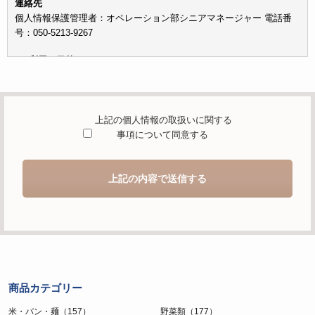
連絡先
個人情報保護管理者：オペレーション部シニアマネージャー 電話番
号：050-5213-9267
c）利用の目的
本お問い合わせフォームでご提供いただく個人情報は、お問い合わせ
を適切に受け付け、当社が提供するサービスに関する情報を電子メー
ルや電話等でご提供するために利用します。
上記の個人情報の取扱いに関する
d）個人情報を第三者に提供することが予定される場合の事項
事項について同意する
本人の同意がある場合または法令に基づく場合を除き、取得した個人
情報を第三者に提供することはありません。
上記の内容で送信する
e）個人情報の取扱いの委託を行うことが予定される場合
個人情報について当社が個人情報保護管理体制について一定の水準に
達していると認めた委託者に業務委託の目的で委託することがありま
す。
f）開示対象個人情報の開示等および問合せ窓口について
ご本人からの求めにより、当社が保有する開示対象個人情報の利用目
商品カテゴリー
的の通知・開示・内容の訂正・追加または削除・利用の停止・消去お
よび第三者への提供の停止（「開示等」といいます。）に応じます。
米・パン・麺（157）
野菜類（177）