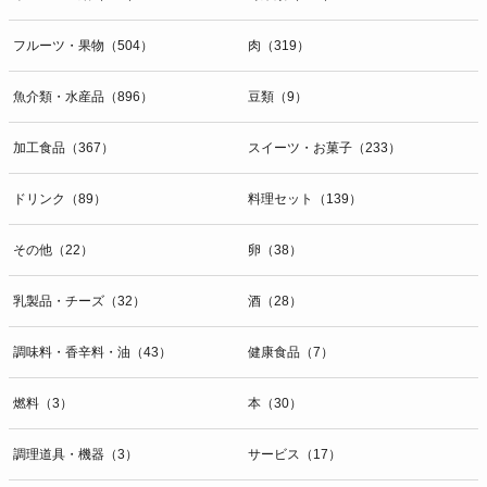
開示等のお問合せは下記の連絡先までお願い致します。
フルーツ・果物（504）
肉（319）
g）本人が個人情報を与えることの任意性及び当該情報を与えなかっ
た場合に本人に生じる結果
個人情報の提供は任意と致しますが、当社が依頼する情報の提供がな
魚介類・水産品（896）
豆類（9）
い場合、内容が正確でない場合はサービスの提供やご対応等に支障を
きたす可能性がございますのでご了承下さい。
加工食品（367）
スイーツ・お菓子（233）
h）弊社は、弊社のウェブサイトへのアクセス状況について、アクセ
ドリンク（89）
料理セット（139）
スログ、Cookie（クッキー）等を用いて管理しています。これらに
は、お客様のお名前、ご住所、電話番号、電子メールアドレスなど、
その他（22）
卵（38）
お客様を特定する個人情報は一切含まれておりません。
個人情報に関する問合わせ窓口
乳製品・チーズ（32）
酒（28）
個人情報保護管理者：オペレーション部シニアマネージャー
〒106-0044 東京都港区東麻布一丁目２７番１号 東麻布食文化ビル４
調味料・香辛料・油（43）
健康食品（7）
階
ＴＥＬ：050-5213-9267
燃料（3）
本（30）
ＦＡＸ：047-401-6847
調理道具・機器（3）
サービス（17）