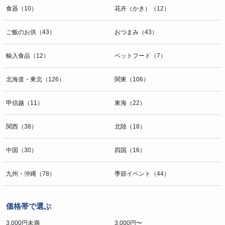
食器（10）
花卉（かき）（12）
ご飯のお供（43）
おつまみ（43）
輸入食品（12）
ペットフード（7）
北海道・東北（126）
関東（106）
甲信越（11）
東海（22）
関西（38）
北陸（18）
中国（30）
四国（16）
九州・沖縄（78）
季節イベント（44）
価格帯で選ぶ
3,000円未満
3,000円〜