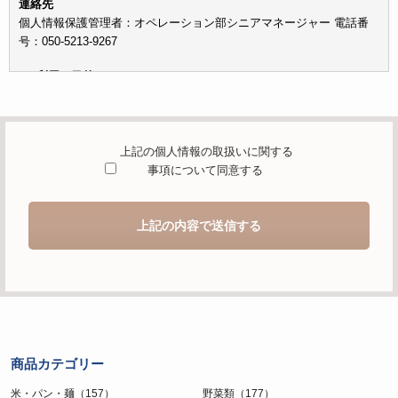
連絡先
個人情報保護管理者：オペレーション部シニアマネージャー 電話番
号：050-5213-9267
c）利用の目的
本お問い合わせフォームでご提供いただく個人情報は、お問い合わせ
を適切に受け付け、当社が提供するサービスに関する情報を電子メー
ルや電話等でご提供するために利用します。
上記の個人情報の取扱いに関する
d）個人情報を第三者に提供することが予定される場合の事項
事項について同意する
本人の同意がある場合または法令に基づく場合を除き、取得した個人
情報を第三者に提供することはありません。
上記の内容で送信する
e）個人情報の取扱いの委託を行うことが予定される場合
個人情報について当社が個人情報保護管理体制について一定の水準に
達していると認めた委託者に業務委託の目的で委託することがありま
す。
f）開示対象個人情報の開示等および問合せ窓口について
ご本人からの求めにより、当社が保有する開示対象個人情報の利用目
商品カテゴリー
的の通知・開示・内容の訂正・追加または削除・利用の停止・消去お
よび第三者への提供の停止（「開示等」といいます。）に応じます。
米・パン・麺（157）
野菜類（177）