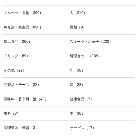
開示等のお問合せは下記の連絡先までお願い致します。
フルーツ・果物（399）
肉（319）
g）本人が個人情報を与えることの任意性及び当該情報を与えなかっ
た場合に本人に生じる結果
個人情報の提供は任意と致しますが、当社が依頼する情報の提供がな
魚介類・水産品（898）
豆類（9）
い場合、内容が正確でない場合はサービスの提供やご対応等に支障を
きたす可能性がございますのでご了承下さい。
加工食品（366）
スイーツ・お菓子（233）
h）弊社は、弊社のウェブサイトへのアクセス状況について、アクセ
ドリンク（89）
料理セット（139）
スログ、Cookie（クッキー）等を用いて管理しています。これらに
は、お客様のお名前、ご住所、電話番号、電子メールアドレスなど、
その他（22）
卵（38）
お客様を特定する個人情報は一切含まれておりません。
個人情報に関する問合わせ窓口
乳製品・チーズ（32）
酒（28）
個人情報保護管理者：オペレーション部シニアマネージャー
〒106-0044 東京都港区東麻布一丁目２７番１号 東麻布食文化ビル４
調味料・香辛料・油（43）
健康食品（7）
階
ＴＥＬ：050-5213-9267
燃料（3）
本（30）
ＦＡＸ：047-401-6847
調理道具・機器（3）
サービス（17）