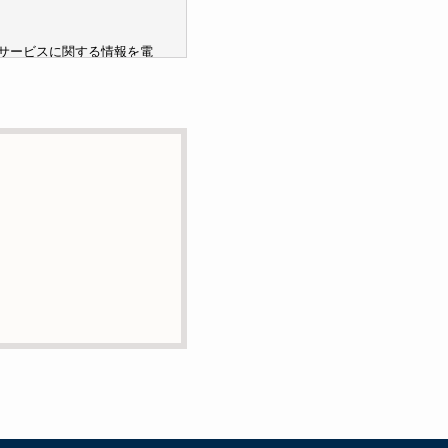
サービスに関する情報を電
ません。
託の目的で委託することが
または削除・利用の停止・
絡先までお願い致します。
ービスの提供やご対応等に
用いて管理しています。これら
含まれておりません。