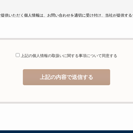
ご提供いただく個人情報は、お問い合わせを適切に受け付け、当社が提供する
するために利用します。
供することが予定される場合の事項
は法令に基づく場合を除き、取得した個人情報を第三者に提供することはあり
託を行うことが予定される場合
上記の個人情報の取扱いに関する
事項について同意する
人情報保護管理体制について一定の水準に達していると認めた委託者に業務委
等および問合せ窓口について
上記の内容で送信する
当社が保有する開示対象個人情報の利用目的の通知・開示・内容の訂正・追加
の停止（「開示等」といいます。）に応じます。開示等のお問合せは下記の連
ることの任意性及び当該情報を与えなかった場合に本人に生じる結果
しますが、当社が依頼する情報の提供がない場合、内容が正確でない場合はサ
いますのでご了承下さい。
イトへのアクセス状況について、アクセスログ、Cookie（クッキー）等を
住所、電話番号、電子メールアドレスなど、お客様を特定する個人情報は一切