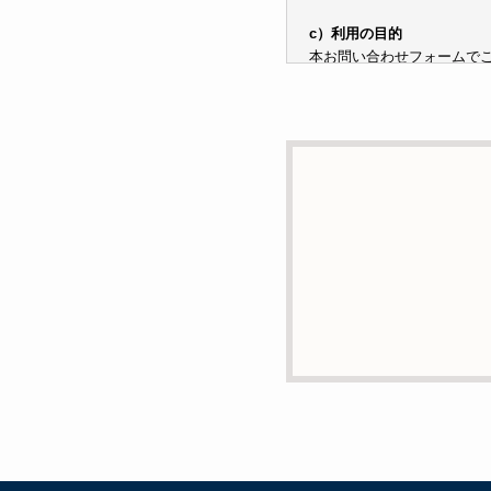
c）利用の目的
本お問い合わせフォームで
子メールや電話等でご提供
d）個人情報を第三者に提
本人の同意がある場合また
e）個人情報の取扱いの委
個人情報について当社が個
あります。
f）開示対象個人情報の開示
ご本人からの求めにより、
消去および第三者への提供
g）本人が個人情報を与え
個人情報の提供は任意と致
支障をきたす可能性がござ
h）弊社は、弊社のウェブサ
には、お客様のお名前、ご