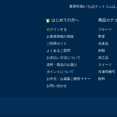
豊洲市場(いちば)ドットコム
個人情報に関する問合わせ
個人情報保護管理者：オペ
〒106-0044 東京都港
はじめての方へ
商品カテ
ＴＥＬ：050-5213-9267
ログインする
フルーツ
ＦＡＸ：047-401-6847
お客様情報の登録
野菜
ご利用ガイド
水産品
よくあるご質問
肉類
お支払い方法について
加工品
送料・商品のお届け
スイーツ
ポイントについて
冷凍同梱可
お中元・お歳暮ご贈答マナー
飲料
お問い合わせ