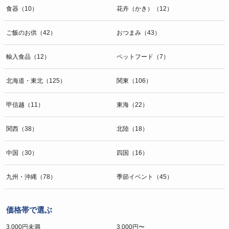
食器（10）
花卉（かき）（12）
ご飯のお供（42）
おつまみ（43）
輸入食品（12）
ペットフード（7）
北海道・東北（125）
関東（106）
甲信越（11）
東海（22）
関西（38）
北陸（18）
中国（30）
四国（16）
九州・沖縄（78）
季節イベント（45）
価格帯で選ぶ
3,000円未満
3,000円〜