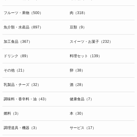
開示等のお問合せは下記の連絡先までお願い致します。
フルーツ・果物（500）
肉（318）
g）本人が個人情報を与えることの任意性及び当該情報を与えなかっ
た場合に本人に生じる結果
個人情報の提供は任意と致しますが、当社が依頼する情報の提供がな
魚介類・水産品（897）
豆類（9）
い場合、内容が正確でない場合はサービスの提供やご対応等に支障を
きたす可能性がございますのでご了承下さい。
加工食品（367）
スイーツ・お菓子（232）
h）弊社は、弊社のウェブサイトへのアクセス状況について、アクセ
ドリンク（89）
料理セット（139）
スログ、Cookie（クッキー）等を用いて管理しています。これらに
は、お客様のお名前、ご住所、電話番号、電子メールアドレスなど、
その他（21）
卵（38）
お客様を特定する個人情報は一切含まれておりません。
個人情報に関する問合わせ窓口
乳製品・チーズ（32）
酒（28）
個人情報保護管理者：オペレーション部シニアマネージャー
〒106-0044 東京都港区東麻布一丁目２７番１号 東麻布食文化ビル４
調味料・香辛料・油（43）
健康食品（7）
階
ＴＥＬ：050-5213-9267
燃料（3）
本（30）
ＦＡＸ：047-401-6847
調理道具・機器（3）
サービス（17）