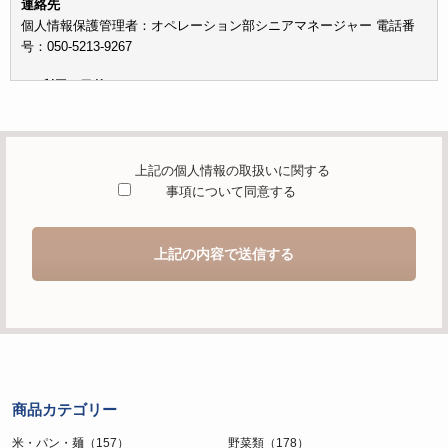
連絡先
個人情報保護管理者：オペレーション部シニアマネージャー 電話番
号：050-5213-9267
c）利用の目的
本お問い合わせフォームでご提供いただく個人情報は、お問い合わせ
を適切に受け付け、当社が提供するサービスに関する情報を電子メー
ルや電話等でご提供するために利用します。
上記の個人情報の取扱いに関する
d）個人情報を第三者に提供することが予定される場合の事項
事項について同意する
本人の同意がある場合または法令に基づく場合を除き、取得した個人
情報を第三者に提供することはありません。
上記の内容で送信する
e）個人情報の取扱いの委託を行うことが予定される場合
個人情報について当社が個人情報保護管理体制について一定の水準に
達していると認めた委託者に業務委託の目的で委託することがありま
す。
f）開示対象個人情報の開示等および問合せ窓口について
ご本人からの求めにより、当社が保有する開示対象個人情報の利用目
商品カテゴリー
的の通知・開示・内容の訂正・追加または削除・利用の停止・消去お
よび第三者への提供の停止（「開示等」といいます。）に応じます。
米・パン・麺（157）
野菜類（178）