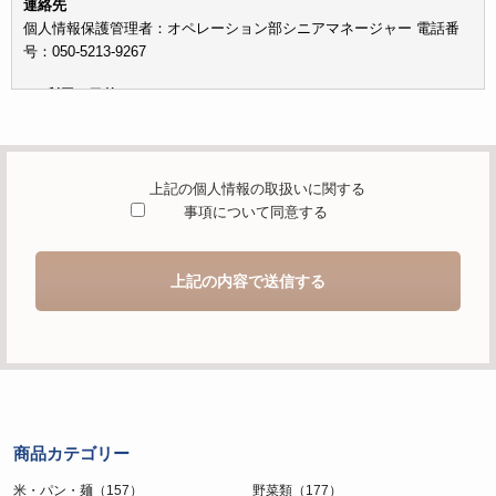
連絡先
個人情報保護管理者：オペレーション部シニアマネージャー 電話番
号：050-5213-9267
c）利用の目的
本お問い合わせフォームでご提供いただく個人情報は、お問い合わせ
を適切に受け付け、当社が提供するサービスに関する情報を電子メー
ルや電話等でご提供するために利用します。
上記の個人情報の取扱いに関する
d）個人情報を第三者に提供することが予定される場合の事項
事項について同意する
本人の同意がある場合または法令に基づく場合を除き、取得した個人
情報を第三者に提供することはありません。
上記の内容で送信する
e）個人情報の取扱いの委託を行うことが予定される場合
個人情報について当社が個人情報保護管理体制について一定の水準に
達していると認めた委託者に業務委託の目的で委託することがありま
す。
f）開示対象個人情報の開示等および問合せ窓口について
ご本人からの求めにより、当社が保有する開示対象個人情報の利用目
商品カテゴリー
的の通知・開示・内容の訂正・追加または削除・利用の停止・消去お
よび第三者への提供の停止（「開示等」といいます。）に応じます。
米・パン・麺（157）
野菜類（177）