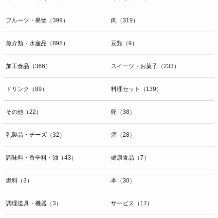
開示等のお問合せは下記の連絡先までお願い致します。
フルーツ・果物（399）
肉（319）
g）本人が個人情報を与えることの任意性及び当該情報を与えなかっ
た場合に本人に生じる結果
個人情報の提供は任意と致しますが、当社が依頼する情報の提供がな
魚介類・水産品（898）
豆類（9）
い場合、内容が正確でない場合はサービスの提供やご対応等に支障を
きたす可能性がございますのでご了承下さい。
加工食品（366）
スイーツ・お菓子（233）
h）弊社は、弊社のウェブサイトへのアクセス状況について、アクセ
ドリンク（89）
料理セット（139）
スログ、Cookie（クッキー）等を用いて管理しています。これらに
は、お客様のお名前、ご住所、電話番号、電子メールアドレスなど、
その他（22）
卵（38）
お客様を特定する個人情報は一切含まれておりません。
個人情報に関する問合わせ窓口
乳製品・チーズ（32）
酒（28）
個人情報保護管理者：オペレーション部シニアマネージャー
〒106-0044 東京都港区東麻布一丁目２７番１号 東麻布食文化ビル４
調味料・香辛料・油（43）
健康食品（7）
階
ＴＥＬ：050-5213-9267
燃料（3）
本（30）
ＦＡＸ：047-401-6847
調理道具・機器（3）
サービス（17）