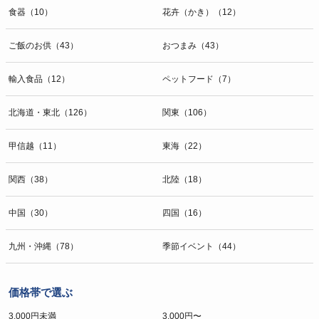
食器（10）
花卉（かき）（12）
ご飯のお供（43）
おつまみ（43）
輸入食品（12）
ペットフード（7）
北海道・東北（126）
関東（106）
甲信越（11）
東海（22）
関西（38）
北陸（18）
中国（30）
四国（16）
九州・沖縄（78）
季節イベント（44）
価格帯で選ぶ
3,000円未満
3,000円〜