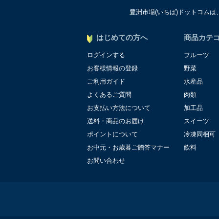
豊洲市場(いちば)ドットコム
個人情報に関する問合わせ
個人情報保護管理者：オペ
〒106-0044 東京都港
はじめての方へ
商品カテ
ＴＥＬ：050-5213-9267
ログインする
フルーツ
ＦＡＸ：047-401-6847
お客様情報の登録
野菜
ご利用ガイド
水産品
よくあるご質問
肉類
お支払い方法について
加工品
送料・商品のお届け
スイーツ
ポイントについて
冷凍同梱可
お中元・お歳暮ご贈答マナー
飲料
お問い合わせ