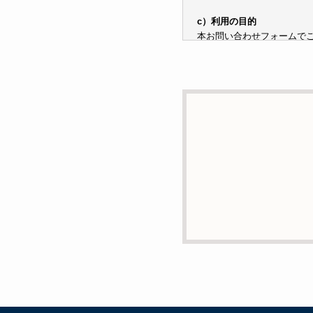
c）利用の目的
本お問い合わせフォームで
子メールや電話等でご提供
d）個人情報を第三者に提
本人の同意がある場合また
e）個人情報の取扱いの委
個人情報について当社が個
あります。
f）開示対象個人情報の開示
ご本人からの求めにより、
消去および第三者への提供
g）本人が個人情報を与え
個人情報の提供は任意と致
支障をきたす可能性がござ
h）弊社は、弊社のウェブサ
には、お客様のお名前、ご