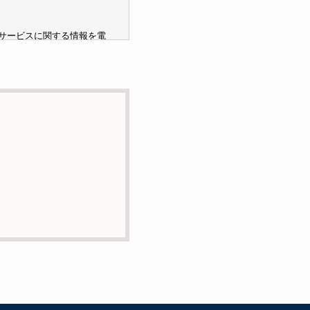
サービスに関する情報を電
ません。
託の目的で委託することが
または削除・利用の停止・
絡先までお願い致します。
ービスの提供やご対応等に
用いて管理しています。これら
含まれておりません。