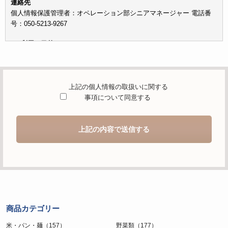
連絡先
個人情報保護管理者：オペレーション部シニアマネージャー 電話番
号：050-5213-9267
c）利用の目的
本お問い合わせフォームでご提供いただく個人情報は、お問い合わせ
を適切に受け付け、当社が提供するサービスに関する情報を電子メー
ルや電話等でご提供するために利用します。
上記の個人情報の取扱いに関する
d）個人情報を第三者に提供することが予定される場合の事項
事項について同意する
本人の同意がある場合または法令に基づく場合を除き、取得した個人
情報を第三者に提供することはありません。
上記の内容で送信する
e）個人情報の取扱いの委託を行うことが予定される場合
個人情報について当社が個人情報保護管理体制について一定の水準に
達していると認めた委託者に業務委託の目的で委託することがありま
す。
f）開示対象個人情報の開示等および問合せ窓口について
ご本人からの求めにより、当社が保有する開示対象個人情報の利用目
商品カテゴリー
的の通知・開示・内容の訂正・追加または削除・利用の停止・消去お
よび第三者への提供の停止（「開示等」といいます。）に応じます。
米・パン・麺（157）
野菜類（177）