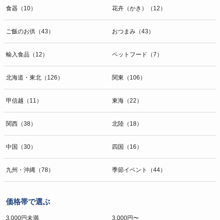
食器（10）
花卉（かき）（12）
ご飯のお供（43）
おつまみ（43）
輸入食品（12）
ペットフード（7）
北海道・東北（126）
関東（106）
甲信越（11）
東海（22）
関西（38）
北陸（18）
中国（30）
四国（16）
九州・沖縄（78）
季節イベント（44）
価格帯で選ぶ
3,000円未満
3,000円〜