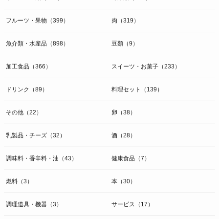
開示等のお問合せは下記の連絡先までお願い致します。
フルーツ・果物（399）
肉（319）
g）本人が個人情報を与えることの任意性及び当該情報を与えなかっ
た場合に本人に生じる結果
個人情報の提供は任意と致しますが、当社が依頼する情報の提供がな
魚介類・水産品（898）
豆類（9）
い場合、内容が正確でない場合はサービスの提供やご対応等に支障を
きたす可能性がございますのでご了承下さい。
加工食品（366）
スイーツ・お菓子（233）
h）弊社は、弊社のウェブサイトへのアクセス状況について、アクセ
ドリンク（89）
料理セット（139）
スログ、Cookie（クッキー）等を用いて管理しています。これらに
は、お客様のお名前、ご住所、電話番号、電子メールアドレスなど、
その他（22）
卵（38）
お客様を特定する個人情報は一切含まれておりません。
個人情報に関する問合わせ窓口
乳製品・チーズ（32）
酒（28）
個人情報保護管理者：オペレーション部シニアマネージャー
〒106-0044 東京都港区東麻布一丁目２７番１号 東麻布食文化ビル４
調味料・香辛料・油（43）
健康食品（7）
階
ＴＥＬ：050-5213-9267
燃料（3）
本（30）
ＦＡＸ：047-401-6847
調理道具・機器（3）
サービス（17）