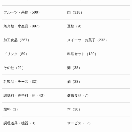
開示等のお問合せは下記の連絡先までお願い致します。
フルーツ・果物（500）
肉（318）
g）本人が個人情報を与えることの任意性及び当該情報を与えなかっ
た場合に本人に生じる結果
個人情報の提供は任意と致しますが、当社が依頼する情報の提供がな
魚介類・水産品（897）
豆類（9）
い場合、内容が正確でない場合はサービスの提供やご対応等に支障を
きたす可能性がございますのでご了承下さい。
加工食品（367）
スイーツ・お菓子（232）
h）弊社は、弊社のウェブサイトへのアクセス状況について、アクセ
ドリンク（89）
料理セット（139）
スログ、Cookie（クッキー）等を用いて管理しています。これらに
は、お客様のお名前、ご住所、電話番号、電子メールアドレスなど、
その他（21）
卵（38）
お客様を特定する個人情報は一切含まれておりません。
個人情報に関する問合わせ窓口
乳製品・チーズ（32）
酒（28）
個人情報保護管理者：オペレーション部シニアマネージャー
〒106-0044 東京都港区東麻布一丁目２７番１号 東麻布食文化ビル４
調味料・香辛料・油（43）
健康食品（7）
階
ＴＥＬ：050-5213-9267
燃料（3）
本（30）
ＦＡＸ：047-401-6847
調理道具・機器（3）
サービス（17）