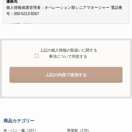
連絡先
個人情報保護管理者：オペレーション部シニアマネージャー 電話番
号：050-5213-9267
c）利用の目的
本お問い合わせフォームでご提供いただく個人情報は、お問い合わせ
を適切に受け付け、当社が提供するサービスに関する情報を電子メー
ルや電話等でご提供するために利用します。
上記の個人情報の取扱いに関する
d）個人情報を第三者に提供することが予定される場合の事項
事項について同意する
本人の同意がある場合または法令に基づく場合を除き、取得した個人
情報を第三者に提供することはありません。
上記の内容で送信する
e）個人情報の取扱いの委託を行うことが予定される場合
個人情報について当社が個人情報保護管理体制について一定の水準に
達していると認めた委託者に業務委託の目的で委託することがありま
す。
f）開示対象個人情報の開示等および問合せ窓口について
ご本人からの求めにより、当社が保有する開示対象個人情報の利用目
商品カテゴリー
的の通知・開示・内容の訂正・追加または削除・利用の停止・消去お
よび第三者への提供の停止（「開示等」といいます。）に応じます。
米・パン・麺（157）
野菜類（178）