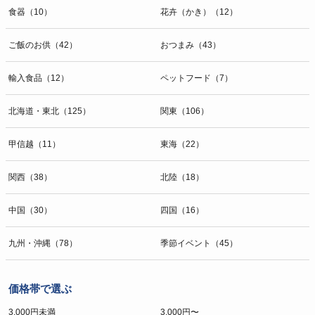
食器（10）
花卉（かき）（12）
ご飯のお供（42）
おつまみ（43）
輸入食品（12）
ペットフード（7）
北海道・東北（125）
関東（106）
甲信越（11）
東海（22）
関西（38）
北陸（18）
中国（30）
四国（16）
九州・沖縄（78）
季節イベント（45）
価格帯で選ぶ
3,000円未満
3,000円〜