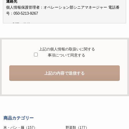
連絡先
個人情報保護管理者：オペレーション部シニアマネージャー 電話番
号：050-5213-9267
c）利用の目的
本お問い合わせフォームでご提供いただく個人情報は、お問い合わせ
を適切に受け付け、当社が提供するサービスに関する情報を電子メー
ルや電話等でご提供するために利用します。
上記の個人情報の取扱いに関する
d）個人情報を第三者に提供することが予定される場合の事項
事項について同意する
本人の同意がある場合または法令に基づく場合を除き、取得した個人
情報を第三者に提供することはありません。
上記の内容で送信する
e）個人情報の取扱いの委託を行うことが予定される場合
個人情報について当社が個人情報保護管理体制について一定の水準に
達していると認めた委託者に業務委託の目的で委託することがありま
す。
f）開示対象個人情報の開示等および問合せ窓口について
ご本人からの求めにより、当社が保有する開示対象個人情報の利用目
商品カテゴリー
的の通知・開示・内容の訂正・追加または削除・利用の停止・消去お
よび第三者への提供の停止（「開示等」といいます。）に応じます。
米・パン・麺（157）
野菜類（177）