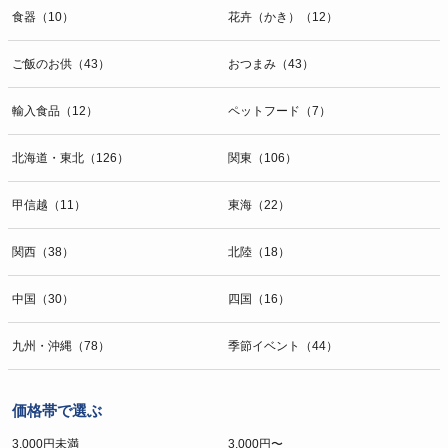
食器（10）
花卉（かき）（12）
ご飯のお供（43）
おつまみ（43）
輸入食品（12）
ペットフード（7）
北海道・東北（126）
関東（106）
甲信越（11）
東海（22）
関西（38）
北陸（18）
中国（30）
四国（16）
九州・沖縄（78）
季節イベント（44）
価格帯で選ぶ
3,000円未満
3,000円〜