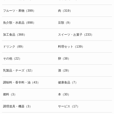
開示等のお問合せは下記の連絡先までお願い致します。
フルーツ・果物（399）
肉（319）
g）本人が個人情報を与えることの任意性及び当該情報を与えなかっ
た場合に本人に生じる結果
個人情報の提供は任意と致しますが、当社が依頼する情報の提供がな
魚介類・水産品（898）
豆類（9）
い場合、内容が正確でない場合はサービスの提供やご対応等に支障を
きたす可能性がございますのでご了承下さい。
加工食品（366）
スイーツ・お菓子（233）
h）弊社は、弊社のウェブサイトへのアクセス状況について、アクセ
ドリンク（89）
料理セット（139）
スログ、Cookie（クッキー）等を用いて管理しています。これらに
は、お客様のお名前、ご住所、電話番号、電子メールアドレスなど、
その他（22）
卵（38）
お客様を特定する個人情報は一切含まれておりません。
個人情報に関する問合わせ窓口
乳製品・チーズ（32）
酒（28）
個人情報保護管理者：オペレーション部シニアマネージャー
〒106-0044 東京都港区東麻布一丁目２７番１号 東麻布食文化ビル４
調味料・香辛料・油（43）
健康食品（7）
階
ＴＥＬ：050-5213-9267
燃料（3）
本（30）
ＦＡＸ：047-401-6847
調理道具・機器（3）
サービス（17）