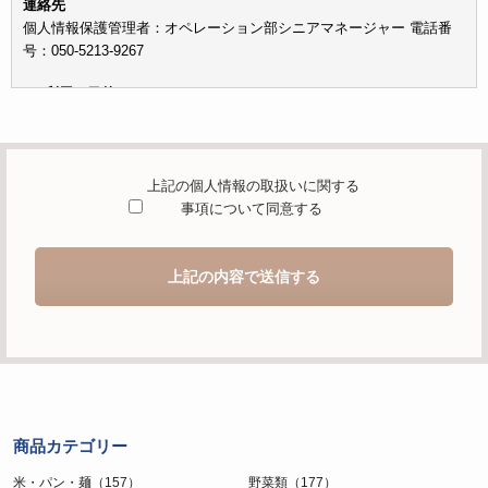
連絡先
個人情報保護管理者：オペレーション部シニアマネージャー 電話番
号：050-5213-9267
c）利用の目的
本お問い合わせフォームでご提供いただく個人情報は、お問い合わせ
を適切に受け付け、当社が提供するサービスに関する情報を電子メー
ルや電話等でご提供するために利用します。
上記の個人情報の取扱いに関する
d）個人情報を第三者に提供することが予定される場合の事項
事項について同意する
本人の同意がある場合または法令に基づく場合を除き、取得した個人
情報を第三者に提供することはありません。
上記の内容で送信する
e）個人情報の取扱いの委託を行うことが予定される場合
個人情報について当社が個人情報保護管理体制について一定の水準に
達していると認めた委託者に業務委託の目的で委託することがありま
す。
f）開示対象個人情報の開示等および問合せ窓口について
ご本人からの求めにより、当社が保有する開示対象個人情報の利用目
商品カテゴリー
的の通知・開示・内容の訂正・追加または削除・利用の停止・消去お
よび第三者への提供の停止（「開示等」といいます。）に応じます。
米・パン・麺（157）
野菜類（177）