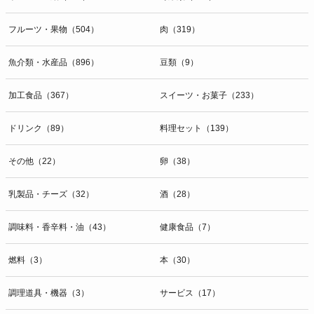
開示等のお問合せは下記の連絡先までお願い致します。
フルーツ・果物（504）
肉（319）
g）本人が個人情報を与えることの任意性及び当該情報を与えなかっ
た場合に本人に生じる結果
個人情報の提供は任意と致しますが、当社が依頼する情報の提供がな
魚介類・水産品（896）
豆類（9）
い場合、内容が正確でない場合はサービスの提供やご対応等に支障を
きたす可能性がございますのでご了承下さい。
加工食品（367）
スイーツ・お菓子（233）
h）弊社は、弊社のウェブサイトへのアクセス状況について、アクセ
ドリンク（89）
料理セット（139）
スログ、Cookie（クッキー）等を用いて管理しています。これらに
は、お客様のお名前、ご住所、電話番号、電子メールアドレスなど、
その他（22）
卵（38）
お客様を特定する個人情報は一切含まれておりません。
個人情報に関する問合わせ窓口
乳製品・チーズ（32）
酒（28）
個人情報保護管理者：オペレーション部シニアマネージャー
〒106-0044 東京都港区東麻布一丁目２７番１号 東麻布食文化ビル４
調味料・香辛料・油（43）
健康食品（7）
階
ＴＥＬ：050-5213-9267
燃料（3）
本（30）
ＦＡＸ：047-401-6847
調理道具・機器（3）
サービス（17）